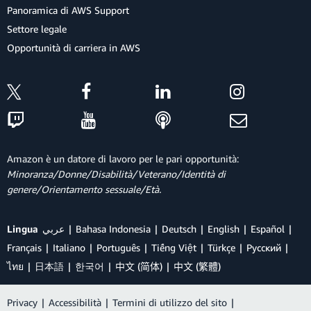
Panoramica di AWS Support
Settore legale
Opportunità di carriera in AWS
Amazon è un datore di lavoro per le pari opportunità:
Minoranza/Donne/Disabilità/Veterano/Identità di
genere/Orientamento sessuale/Età.
Lingua
عربي
Bahasa Indonesia
Deutsch
English
Español
Français
Italiano
Português
Tiếng Việt
Türkçe
Ρусский
ไทย
日本語
한국어
中文 (简体)
中文 (繁體)
Privacy
|
Accessibilità
|
Termini di utilizzo del sito
|