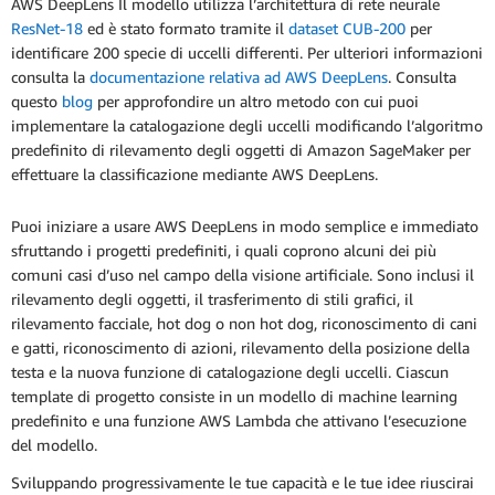
AWS DeepLens Il modello utilizza l’architettura di rete neurale
ResNet-18
ed è stato formato tramite il
dataset CUB-200
per
identificare 200 specie di uccelli differenti. Per ulteriori informazioni
consulta la
documentazione relativa ad AWS DeepLens
. Consulta
questo
blog
per approfondire un altro metodo con cui puoi
implementare la catalogazione degli uccelli modificando l’algoritmo
predefinito di rilevamento degli oggetti di Amazon SageMaker per
effettuare la classificazione mediante AWS DeepLens.
Puoi iniziare a usare AWS DeepLens in modo semplice e immediato
sfruttando i progetti predefiniti, i quali coprono alcuni dei più
comuni casi d’uso nel campo della visione artificiale. Sono inclusi il
rilevamento degli oggetti, il trasferimento di stili grafici, il
rilevamento facciale, hot dog o non hot dog, riconoscimento di cani
e gatti, riconoscimento di azioni, rilevamento della posizione della
testa e la nuova funzione di catalogazione degli uccelli. Ciascun
template di progetto consiste in un modello di machine learning
predefinito e una funzione AWS Lambda che attivano l’esecuzione
del modello.
Sviluppando progressivamente le tue capacità e le tue idee riuscirai