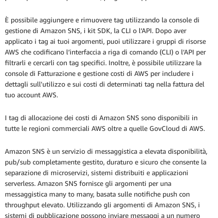
È possibile aggiungere e rimuovere tag utilizzando la console di
gestione di Amazon SNS, i kit SDK, la CLI o l’API. Dopo aver
applicato i tag ai tuoi argomenti, puoi utilizzare i gruppi di risorse
AWS che codificano l’interfaccia a riga di comando (CLI) o l’API per
filtrarli e cercarli con tag specifici. Inoltre, è possibile utilizzare la
console di Fatturazione e gestione costi di AWS per includere i
dettagli sull'utilizzo e sui costi di determinati tag nella fattura del
tuo account AWS.
I tag di allocazione dei costi di Amazon SNS sono disponibili in
tutte le regioni commerciali AWS oltre a quelle GovCloud di AWS.
Amazon SNS è un servizio di messaggistica a elevata disponibilità,
pub/sub completamente gestito, duraturo e sicuro che consente la
separazione di microservizi, sistemi distribuiti e applicazioni
serverless. Amazon SNS fornisce gli argomenti per una
messaggistica many to many, basata sulle notifiche push con
throughput elevato. Utilizzando gli argomenti di Amazon SNS, i
sistemi di pubblicazione possono inviare messaggi a un numero