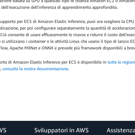
azione basata su GPU a qualsiasi tipo di istanza Amazon EC2 o Amazon S
o dell’esecuzione dell’inferenza di apprendimento approfondito.
supporto per ECS di Amazon Elastic Inference, puoi ora scegliere la CPU
plicazione, per poi configurare separatamente la quantità di accelerazion
 Ciò consente di usare efficacemente le risorse e ridurre il costo dell’es
si utilizzano i container e le attività Linux che usano il tipo di lancio 
Flow, Apache MXNet e ONNX e prevede più framework disponibili a brev
orto di Amazon Elastic Inference per ECS è disponibile in
tutte le region
e,
consulta la nostra documentazione
.
AWS
Sviluppatori in AWS
Assistenz