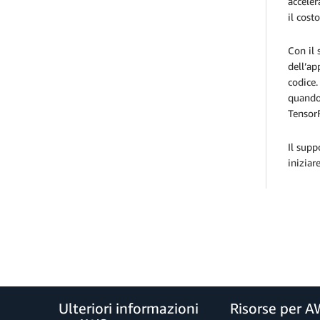
acceler
il cost
Con il 
dell’ap
codice.
quando 
Tensor
Il supp
iniziar
Ulteriori informazioni
Risorse per 