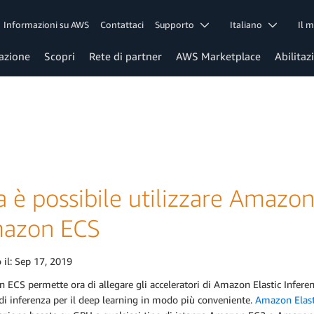
Informazioni su AWS
Contattaci
Supporto
Italiano
Il 
azione
Scopri
Rete di partner
AWS Marketplace
Abilitaz
 è possibile utilizzare Amazon
azon ECS
 il:
Sep 17, 2019
ECS permette ora di allegare gli acceleratori di Amazon Elastic Inference
di inferenza per il deep learning in modo più conveniente.
Amazon Elast