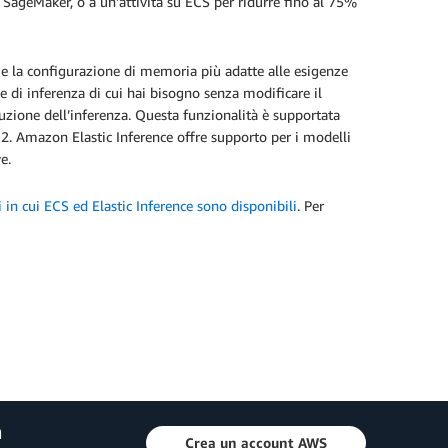
ageMaker, o a un’attività su ECS per ridurre fino al 75%
 e la configurazione di memoria più adatte alle esigenze
e di inferenza di cui hai bisogno senza modificare il
ecuzione dell’inferenza. Questa funzionalità è supportata
EC2. Amazon Elastic Inference offre supporto per i modelli
e.
i in cui ECS ed Elastic Inference sono disponibili
. Per
a
Crea un account AWS