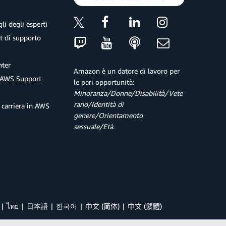
li degli esperti
et di supporto
ter
Amazon è un datore di lavoro per
 AWS Support
le pari opportunità:
Minoranza/Donne/Disabilità/Vete
rano/Identità di
 carriera in AWS
genere/Orientamento
sessuale/Età.
ไทย
日本語
한국어
中文 (简体)
中文 (繁體)