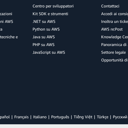
Centro per sviluppatori
Contattaci
cazioni
Kit SDK e strumenti
Accedi ai consig
ioni AWS
.NET su AWS
Inoltra un tick
ra
Python su AWS
AWS re:Post
tecniche e
Java su AWS
Knowledge Cen
PHP su AWS
Panoramica di
JavaScript su AWS
Settore legale
Opportunità di
pañol
Français
Italiano
Português
Tiếng Việt
Türkçe
Ρусский