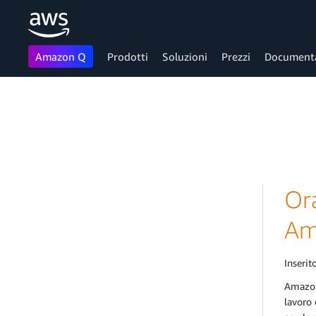
Amazon Q
Prodotti
Soluzioni
Prezzi
Document
Passa al contenuto principale
Ora
Am
Inserito
Amazon 
lavoro 