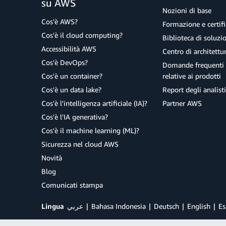
su AWS
Nozioni di base
Cos'è AWS?
Formazione e certifi
Cos'è il cloud computing?
Biblioteca di soluz
Accessibilità AWS
Centro di architettu
Cos'è DevOps?
Domande frequenti 
Cos'è un container?
relative ai prodotti
Cos'è un data lake?
Report degli analisti
Cos'è l'intelligenza artificiale (IA)?
Partner AWS
Cos'è l'IA generativa?
Cos'è il machine learning (ML)?
Sicurezza nel cloud AWS
Novità
Blog
Comunicati stampa
Lingua
عربي
Bahasa Indonesia
Deutsch
English
Es