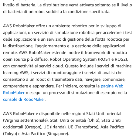
livello di batteria. La distribuzione verrà attivata soltanto se il livello
di batteria di un robot soddisfa la condizione specificata.
AWS RoboMaker offre un ambiente robotico per lo sviluppo di
applicazioni, un servizio di simulazione robotica per accelerare i test
delle applicazioni e un servizio di gestione della flotta robotica per
la distribuzione, l'aggiornamento e la gestione delle applicazioni
remote. AWS RoboMaker estende inoltre il framework di robotica
open source più diffuso, Robot Operating System (ROS1 e ROS2),
con connettività ai servizi cloud. Questo include i servizi di machine
learning AWS, i servizi di monitoraggio e i servizi di analisi che
consentono a un robot di trasmettere dati, navigare, comunicare,
comprendere e apprendere. Per iniziare, consulta la
pagina Web
RoboMaker
o esegui un processo di simulazione di esempio nella
console di RoboMaker
.
AWS RoboMaker è disponibile nelle regioni Stati Uniti orientali
(Virginia settentrionale), Stati Uniti orientali (Ohio), Stati Uniti
occidentali (Oregon), UE (Irlanda), UE (Francoforte), Asia Pacifico
(Tokyo) e Asia Pacifico (Singapore).