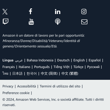
Amazon è un datore di lavoro per le pari opportunità:
Minoranza/Donne/Disabilità/Veterano/Identità di
genere/Orientamento sessuale/Età.
Lingua
عربي
Bahasa Indonesia
Deutsch
English
Español
Français
Italiano
Português
Tiếng Việt
Türkçe
Ρусский
ไทย
日本語
한국어
中文 (简体)
中文 (繁體)
Privacy
|
Accessibilità
|
Termini di utilizzo del sito
|
Preferenze cookie
|
© 2024, Amazon Web Services, Inc. o società affiliate. Tutti i diritti
riservati.