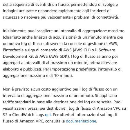
della sequenza di eventi di un flusso, permettendoti di svolgere
indagini accurate e rispondere rapidamente agli incidenti di
sicurezza o risolvere più velocemente i problemi di connettività.
Inizialmente, puoi scegliere un intervallo di aggregazione massimo
(chiamato anche finestra di acquisizione) di un minuto mentre crei
un nuovo log di flusso attraverso la console di gestione di AWS,
l'interfaccia a riga di comando di AWS (AWS CLI) o il Software
Development Kit di AWS (AWS SDK). I log di flusso saranno poi
aggregati a intervalli di al massimo un minuto, prima di essere
elaborati e pubblicati. Per impostazione predefinita, l'intervallo di
aggregazione massimo è di 10 minuti.
Non è previsto alcun costo aggiuntivo per i log di flusso con un
intervallo di aggregazione massimo di un minuto. Si applicano
tariffe standard in base alla destinazione dei log da te scelta. Puoi
visualizzare i prezzi per distribuire i log di flusso di Amazon VPC su
S3 o CloudWatch Logs
qui
. Per ulteriori informazioni sui log di
flusso di Amazon VPC, consulta la
documentazione
.