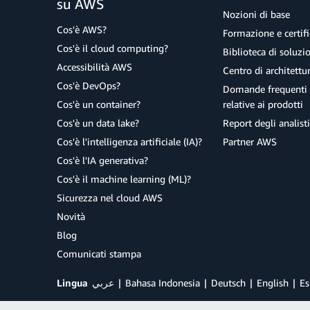
su AWS
Nozioni di base
Cos'è AWS?
Formazione e certifi
Cos'è il cloud computing?
Biblioteca di soluz
Accessibilità AWS
Centro di architettu
Cos'è DevOps?
Domande frequenti 
Cos'è un container?
relative ai prodotti
Cos'è un data lake?
Report degli analisti
Cos'è l'intelligenza artificiale (IA)?
Partner AWS
Cos'è l'IA generativa?
Cos'è il machine learning (ML)?
Sicurezza nel cloud AWS
Novità
Blog
Comunicati stampa
Lingua
عربي
Bahasa Indonesia
Deutsch
English
Es