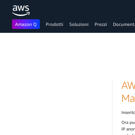
Amazon Q
Prodotti
Soluzioni
Prezzi
Document
Passa al contenuto principale
AW
Ma
Inserito
Ora puo
IP anon