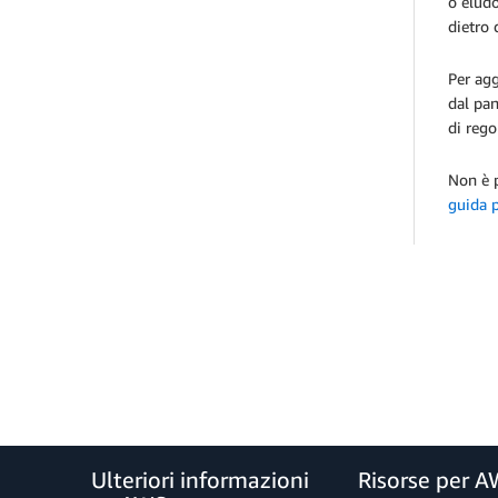
o eludo
dietro 
Per agg
dal pan
di rego
Non è p
guida 
Ulteriori informazioni
Risorse per 