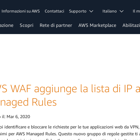
Informazioni su AWS
Contattaci
Supporto
Italiano
Il 
azione
Scopri
Rete di partner
AWS Marketplace
Abilitaz
S WAF aggiunge la lista di IP
naged Rules
 il:
Mar 6, 2020
i identificare e bloccare le richieste per le tue applicazioni web da VPN, 
imi per AWS Managed Rules. Questo nuovo gruppo di regole gestite ti ai