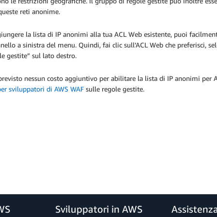
no le restrizioni geografiche. Il gruppo di regole gestite può inoltre ess
queste reti anonime.
iungere la lista di IP anonimi alla tua ACL Web esistente, puoi facilme
nello a sinistra del menu. Quindi, fai clic sull’ACL Web che preferisci, s
le gestite” sul lato destro.
revisto nessun costo aggiuntivo per abilitare la lista di IP anonimi per
per sviluppatori di AWS WAF
sulle regole gestite.
AWS
Sviluppatori in AWS
Assistenz