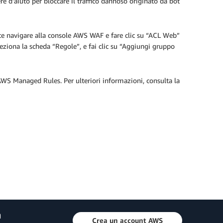
ere d’aiuto per bloccare il traffico dannoso originato da bot
nte navigare alla console AWS WAF e fare clic su “ACL Web”
eleziona la scheda “Regole”, e fai clic su “Aggiungi gruppo
 AWS Managed Rules. Per ulteriori informazioni, consulta la
a
Crea un account AWS