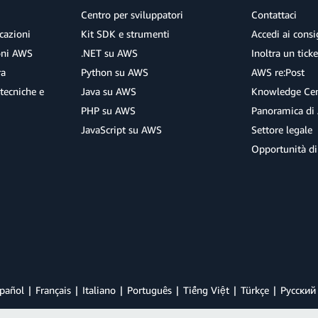
Centro per sviluppatori
Contattaci
cazioni
Kit SDK e strumenti
Accedi ai consig
ioni AWS
.NET su AWS
Inoltra un tick
ra
Python su AWS
AWS re:Post
tecniche e
Java su AWS
Knowledge Cen
PHP su AWS
Panoramica di
JavaScript su AWS
Settore legale
Opportunità di
pañol
Français
Italiano
Português
Tiếng Việt
Türkçe
Ρусский