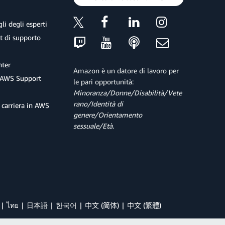
li degli esperti
et di supporto
ter
Amazon è un datore di lavoro per
 AWS Support
le pari opportunità:
Minoranza/Donne/Disabilità/Vete
rano/Identità di
 carriera in AWS
genere/Orientamento
sessuale/Età.
ไทย
日本語
한국어
中文 (简体)
中文 (繁體)