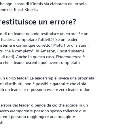
 che ogni shard di Kinesis sia elaborata da un solo
ne dei flussi Kinesis.
estituisce un errore?
o di un leader quando restituisce un errore. Se un
 leader a completare l’attività? Se un leader
 sistema è comunque corretto? Molti tipi di sistemi
ltri che è completo”. In Amazon, i nostri sistemi
i dati). Anche in questo caso, l’
è
idempotenza
oro che il leader uscente può avere completato
 un unico leader. La leadership è invece una proprietà
mi distribuiti, non è possibile garantire che ci sia
più un leader, e ci possono essere zero leader o due
errore del leader dipende da ciò che accade in un
lavoro
possono spesso tollerare due
idempotente
 sistemi possono raggiungere una maggiore
li.