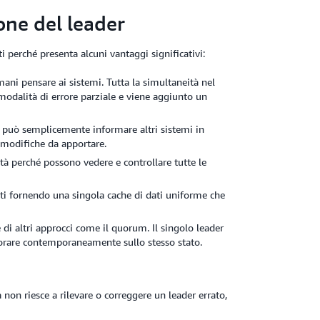
one del leader
 perché presenta alcuni vantaggi significativi:
mani pensare ai sistemi. Tutta la simultaneità nel
odalità di errore parziale e viene aggiunto un
o può semplicemente informare altri sistemi in
 modifiche da apportare.
ità perché possono vedere e controllare tutte le
sti fornendo una singola cache di dati uniforme che
 di altri approcci come il quorum. Il singolo leader
vorare contemporaneamente sullo stesso stato.
 non riesce a rilevare o correggere un leader errato,