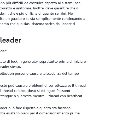
 più difficili da costruire rispetto ai sistemi con
orretto e uniforme. Inoltre, deve garantire che il
r, il che è più difficile di quanto sembri. Nei
subito un guasto o se sta semplicemente continuando a
riamo che qualsiasi sistema scelto dal leader si
 leader
der:
ato di lock in generale), soprattutto prima di iniziare
leader stesso.
 collection possono causare la scadenza del tempo
esto può causare problemi di correttezza se il thread
il thread con heartbeat si estingue. Possono
i estingue o si arresta mentre il thread con heartbeat
ader può fare rispetto a quanto sta facendo
i che esistano piani per il dimensionamento prima