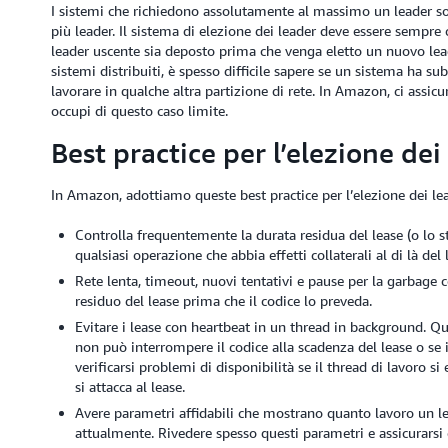
I sistemi che richiedono assolutamente al massimo un leader sono
più leader. Il sistema di elezione dei leader deve essere sempre c
leader uscente sia deposto prima che venga eletto un nuovo leade
sistemi distribuiti, è spesso difficile sapere se un sistema ha 
lavorare in qualche altra partizione di rete. In Amazon, ci assicu
occupi di questo caso limite.
Best practice per l’elezione dei
In Amazon, adottiamo queste best practice per l’elezione dei lea
Controlla frequentemente la durata residua del lease (o lo st
qualsiasi operazione che abbia effetti collaterali al di là del 
Rete lenta, timeout, nuovi tentativi e pause per la garbage
residuo del lease prima che il codice lo preveda.
Evitare i lease con heartbeat in un thread in background. Qu
non può interrompere il codice alla scadenza del lease o se 
verificarsi problemi di disponibilità se il thread di lavoro s
si attacca al lease.
Avere parametri affidabili che mostrano quanto lavoro un le
attualmente. Rivedere spesso questi parametri e assicurars