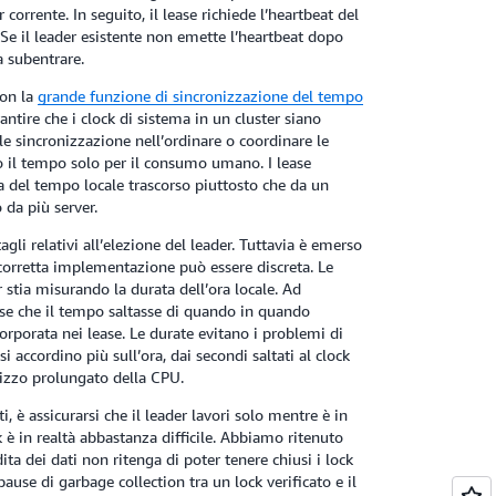
rrente. In seguito, il lease richiede l’heartbeat del
. Se il leader esistente non emette l’heartbeat dopo
a subentrare.
con la
grande funzione di sincronizzazione del tempo
tire che i clock di sistema in un cluster siano
le sincronizzazione nell’ordinare o coordinare le
no il tempo solo per il consumo umano. I lease
a del tempo locale trascorso piuttosto che da un
 da più server.
gli relativi all’elezione del leader. Tuttavia è emerso
 corretta implementazione può essere discreta. Le
tia misurando la durata dell’ora locale. Ad
sse che il tempo saltasse di quando in quando
corporata nei lease. Le durate evitano i problemi di
i accordino più sull’ora, dai secondi saltati al clock
ilizzo prolungato della CPU.
i, è assicurarsi che il leader lavori solo mentre è in
k è in realtà abbastanza difficile. Abbiamo ritenuto
ta dei dati non ritenga di poter tenere chiusi i lock
ause di garbage collection tra un lock verificato e il