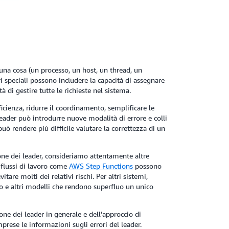
 una cosa (un processo, un host, un thread, un
i speciali possono includere la capacità di assegnare
à di gestire tutte le richieste nel sistema.
icienza, ridurre il coordinamento, semplificare le
i leader può introdurre nuove modalità di errore e colli
uò rendere più difficile valutare la correttezza di un
one dei leader, consideriamo attentamente altre
di flussi di lavoro come
AWS Step Functions
possono
tare molti dei relativi rischi. Per altri sistemi,
o e altri modelli che rendono superfluo un unico
one dei leader in generale e dell’approccio di
prese le informazioni sugli errori del leader.