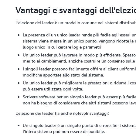
Vantaggi e svantaggi dell’elezi
L’elezione dei leader è un modello comune nei sistemi distribuiti
La presenza di un unico leader rende più facile agli esseri u
sistema viene messa in un unico punto, vengono ridotte le m
luogo unico in cui cercare log e parametri.
Un unico leader può lavorare in modo più efficiente. Spess
merito ai cambiamenti, anziché costruire un consenso sulle
I singoli leader possono facilmente offrire ai client uniform
modifiche apportate allo stato del sistema.
Un unico leader può migliorare le prestazioni o ridurre i co
può essere utilizzata ogni volta.
Scrivere software per un singolo leader può essere più facile
non ha bisogno di considerare che altri sistemi possono la
L’elezione dei leader ha anche notevoli svantaggi:
Un singolo leader è un singolo punto di errore. Se il sistema
l’intero sistema può non essere disponibile.