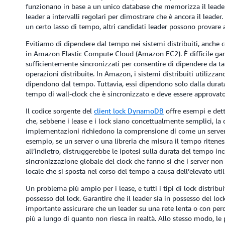
funzionano in base a un unico database che memorizza il leader co
leader a intervalli regolari per dimostrare che è ancora il leader
un certo lasso di tempo, altri candidati leader possono provare 
Evitiamo di dipendere dal tempo nei sistemi distribuiti, anche 
in Amazon Elastic Compute Cloud (Amazon EC2). È difficile garan
sufficientemente sincronizzati per consentire di dipendere da ta
operazioni distribuite. In Amazon, i sistemi distribuiti utilizza
dipendono dal tempo. Tuttavia, essi dipendono solo dalla durat
tempo di wall-clock che è sincronizzato e deve essere approvato
Il codice sorgente del
client lock DynamoDB
offre esempi e detta
che, sebbene i lease e i lock siano concettualmente semplici, la
implementazioni richiedono la comprensione di come un server s
esempio, se un server o una libreria che misura il tempo ritene
all’indietro, distruggerebbe le ipotesi sulla durata del tempo in
sincronizzazione globale del clock che fanno sì che i server non s
locale che si sposta nel corso del tempo a causa dell’elevato ut
Un problema più ampio per i lease, e tutti i tipi di lock distribuit
possesso del lock. Garantire che il leader sia in possesso del loc
importante assicurare che un leader su una rete lenta o con perdi
più a lungo di quanto non riesca in realtà. Allo stesso modo, le p