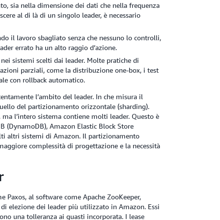
o, sia nella dimensione dei dati che nella frequenza
cere al di là di un singolo leader, è necessario
do il lavoro sbagliato senza che nessuno lo controlli,
ader errato ha un alto raggio d’azione.
 nei sistemi scelti dai leader. Molte pratiche di
oni parziali, come la distribuzione one-box, i test
ale con rollback automatico.
entamente l’ambito del leader. In che misura il
uello del partizionamento orizzontale (sharding).
 ma l’intero sistema contiene molti leader. Questo è
B (DynamoDB), Amazon Elastic Block Store
 altri sistemi di Amazon. Il partizionamento
na maggiore complessità di progettazione e la necessità
r
ome Paxos, al software come Apache ZooKeeper,
 di elezione dei leader più utilizzato in Amazon. Essi
no una tolleranza ai guasti incorporata. I lease