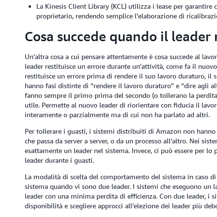
La Kinesis Client Library (KCL) utilizza i lease per garantire
proprietario, rendendo semplice l’elaborazione di ricalibrazio
Cosa succede quando il leader r
Un’altra cosa a cui pensare attentamente è cosa succede al lavor
leader restituisce un errore durante un’attività, come fa il nuovo
restituisce un errore prima di rendere il suo lavoro duraturo, il
hanno fasi distinte di “rendere il lavoro duraturo” e “dire agli a
fanno sempre il primo prima del secondo (o tollerano la perdita d
utile. Permette al nuovo leader di riorientare con fiducia il lav
interamente o parzialmente ma di cui non ha parlato ad altri.
Per tollerare i guasti, i sistemi distribuiti di Amazon non hanno
che passa da server a server, o da un processo all’altro. Nei siste
esattamente un leader nel sistema. Invece, ci può essere per lo 
leader durante i guasti.
La modalità di scelta del comportamento del sistema in caso di 
sistema quando vi sono due leader. I sistemi che eseguono un 
leader con una minima perdita di efficienza. Con due leader, i
disponibilità e scegliere approcci all’elezione dei leader più debo