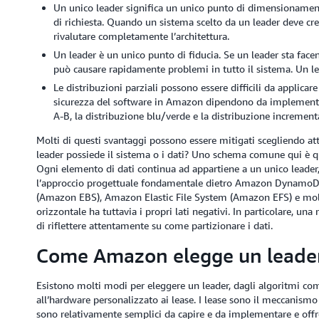
Un unico leader significa un unico punto di dimensionament
di richiesta. Quando un sistema scelto da un leader deve cres
rivalutare completamente l’architettura.
Un leader è un unico punto di fiducia. Se un leader sta facen
può causare rapidamente problemi in tutto il sistema. Un le
Le distribuzioni parziali possono essere difficili da applicare
sicurezza del software in Amazon dipendono da implementazi
A-B, la distribuzione blu/verde e la distribuzione increment
Molti di questi svantaggi possono essere mitigati scegliendo att
leader possiede il sistema o i dati? Uno schema comune qui è q
Ogni elemento di dati continua ad appartiene a un unico leader,
l’approccio progettuale fondamentale dietro Amazon DynamoD
(Amazon EBS), Amazon Elastic File System (Amazon EFS) e molti
orizzontale ha tuttavia i propri lati negativi. In particolare, u
di riflettere attentamente su come partizionare i dati.
Come Amazon elegge un leade
Esistono molti modi per eleggere un leader, dagli algoritmi c
all’hardware personalizzato ai lease. I lease sono il meccanismo
sono relativamente semplici da capire e da implementare e offro