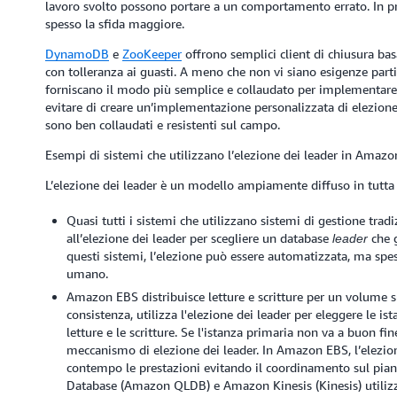
lavoro svolto possono portare a un comportamento errato. In pra
spesso la sfida maggiore.
DynamoDB
e
ZooKeeper
offrono semplici client di chiusura bas
con tolleranza ai guasti. A meno che non vi siano esigenze parti
forniscano il modo più semplice e collaudato per implementare 
evitare di creare un’implementazione personalizzata di elezione d
sono ben collaudati e resistenti sul campo.
Esempi di sistemi che utilizzano l’elezione dei leader in Amazo
L’elezione dei leader è un modello ampiamente diffuso in tutt
Quasi tutti i sistemi che utilizzano sistemi di gestione trad
all’elezione dei leader per scegliere un database
che g
leader
questi sistemi, l’elezione può essere automatizzata, ma sp
umano.
Amazon EBS distribuisce letture e scritture per un volume su
consistenza, utilizza l'elezione dei leader per eleggere le i
letture e le scritture. Se l'istanza primaria non va a buon fi
meccanismo di elezione dei leader. In Amazon EBS, l’elezion
contempo le prestazioni evitando il coordinamento sul p
Database (Amazon QLDB) e Amazon Kinesis (Kinesis) utilizza