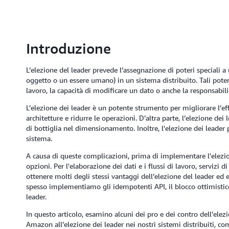
Introduzione
L’elezione del leader prevede l’assegnazione di poteri speciali a
oggetto o un essere umano) in un sistema distribuito. Tali poter
lavoro, la capacità di modificare un dato o anche la responsabilit
L’elezione dei leader è un potente strumento per migliorare l’eff
architetture e ridurre le operazioni. D’altra parte, l’elezione de
di bottiglia nel dimensionamento. Inoltre, l'elezione dei leader p
sistema.
A causa di queste complicazioni, prima di implementare l'elezi
opzioni. Per l'elaborazione dei dati e i flussi di lavoro, servizi 
ottenere molti degli stessi vantaggi dell’elezione del leader ed evi
spesso implementiamo gli idempotenti API, il blocco ottimistic
leader.
In questo articolo, esamino alcuni dei pro e dei contro dell’elezi
Amazon all’elezione dei leader nei nostri sistemi distribuiti, com