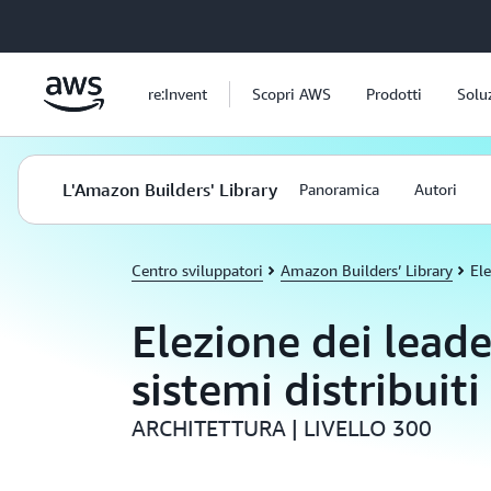
Passa al contenuto principale
re:Invent
Scopri AWS
Prodotti
Solu
L'Amazon Builders' Library
Panoramica
Autori
Centro sviluppatori
Amazon Builders’ Library
Ele
Elezione dei leade
sistemi distribuiti
ARCHITETTURA | LIVELLO 300