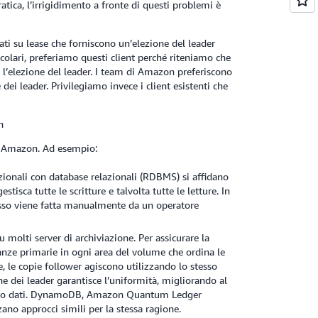
tica, l’irrigidimento a fronte di questi problemi è
ati su lease che forniscono un’elezione del leader
colari, preferiamo questi client perché riteniamo che
l’elezione del leader. I team di Amazon preferiscono
ei leader. Privilegiamo invece i client esistenti che
n
a Amazon. Ad esempio:
izionali con database relazionali (RDBMS) si affidano
estisca tutte le scritture e talvolta tutte le letture. In
esso viene fatta manualmente da un operatore
 molti server di archiviazione. Per assicurare la
stanze primarie in ogni area del volume che ordina le
ne, le copie follower agiscono utilizzando lo stesso
e dei leader garantisce l’uniformità, migliorando al
iano dati. DynamoDB, Amazon Quantum Ledger
no approcci simili per la stessa ragione.