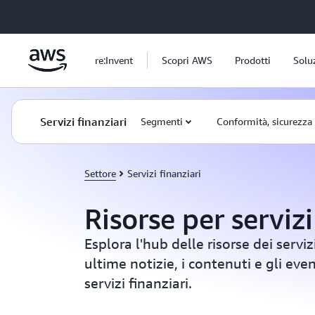
Passa al contenuto principale
re:Invent
Scopri AWS
Prodotti
Solu
Servizi finanziari
Segmenti
Conformità, sicurezza
Settore
Servizi finanziari
Risorse per servizi
Esplora l'hub delle risorse dei servizi
ultime notizie, i contenuti e gli event
servizi finanziari.