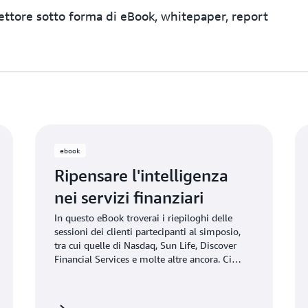
settore sotto forma di eBook, whitepaper, report
ebook
Ripensare l'intelligenza
nei servizi finanziari
In questo eBook troverai i riepiloghi delle
sessioni dei clienti partecipanti al simposio,
tra cui quelle di Nasdaq, Sun Life, Discover
Financial Services e molte altre ancora. Ci
auguriamo che gli spunti forniti possano
aiutarti nel tuo percorso di ridefinizione
dell'intelligence all'interno della tua