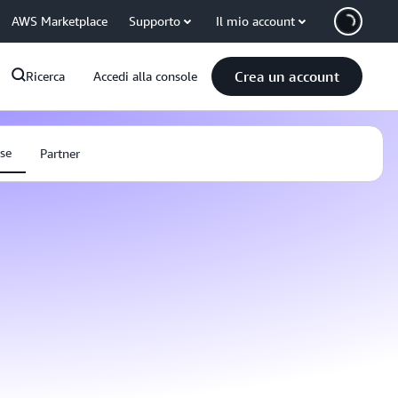
AWS Marketplace
Supporto
Il mio account
Crea un account
Ricerca
Accedi alla console
rse
Partner