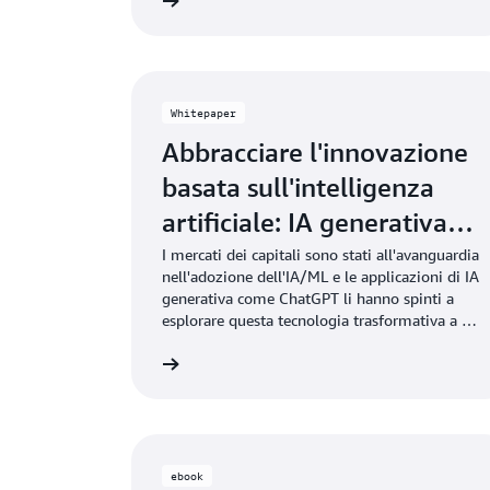
Scaricalo subito
Scar
generativa, esplora le best practice per
massimizzare il valore aziendale in aree
chiave e fornisce approfondimenti e lezioni
dai leader del settore.
Whitepaper
Abbracciare l'innovazione
basata sull'intelligenza
artificiale: IA generativa e
IA/ML AWS per il mercato
I mercati dei capitali sono stati all'avanguardia
nell'adozione dell'IA/ML e le applicazioni di IA
dei capitali
generativa come ChatGPT li hanno spinti a
esplorare questa tecnologia trasformativa a un
ritmo ancora più rapido e a innovare
Scaricalo subito
Scar
velocemente. Scarica il whitepaper per
ulteriori informazioni.
ebook