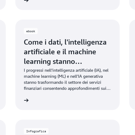
icalo subito
Scaricalo subi
organizzazione.
ebook
Come i dati, l'intelligenza
artificiale e il machine
learning stanno
rimodellando il settore dei
I progressi nell'intelligenza artificiale (IA), nel
machine learning (ML) e nell'IA generativa
servizi finanziari
stanno trasformando il settore dei servizi
finanziari consentendo approfondimenti sui
dati, automazione dei processi ed esperienze
icalo subito
Scaricalo subi
dei clienti iperpersonalizzate.
Infografica