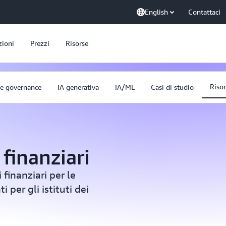
English
Contattaci
zioni
Prezzi
Risorse
Riso
 e governance
IA generativa
IA/ML
Casi di studio
 finanziari
 finanziari per le
i per gli istituti dei