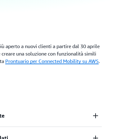
 aperto a nuovi clienti a partire dal 30 aprile
 creare una soluzione con funzionalità simili
lta
Prontuario per Connected Mobility su AWS
.
te
ati con una soluzione di raccolta dati
ati