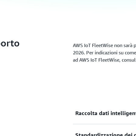
porto
AWS IoT FleetWise non sarà più
2026. Per indicazioni su come
ad AWS IoT FleetWise, consu
Raccolta dati intelligen
Migliora la pertinenza dei d
Standardizzazione dei d