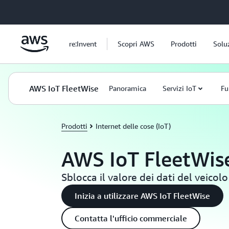
Passa al contenuto principale
re:Invent
Scopri AWS
Prodotti
Solu
AWS IoT FleetWise
Panoramica
Servizi IoT
Fu
Prodotti
Internet delle cose (IoT)
AWS IoT FleetWis
Sblocca il valore dei dati del veicolo
Inizia a utilizzare AWS IoT FleetWise
Contatta l'ufficio commerciale