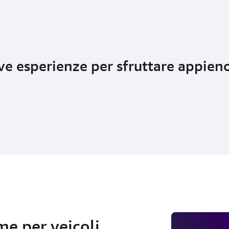
e esperienze per sfruttare appien
me per veicoli