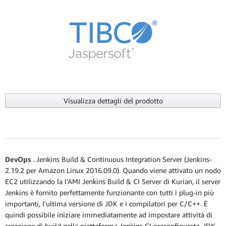
Visualizza dettagli del prodotto
DevOps
. Jenkins Build & Continuous Integration Server
(Jenkins-
2.19.2 per Amazon Linux 2016.09.0). Quando viene attivato un nodo
EC2 utilizzando la l'AMI Jenkins Build & CI Server di Kurian, il server
Jenkins è fornito perfettamente funzionante con tutti i plug-in più
importanti, l'ultima versione di JDK e i compilatori per C/C++. È
quindi possibile iniziare immediatamente ad impostare attività di
creazione di build nella piattaforma Jenkins CI preconfigurata. JDK