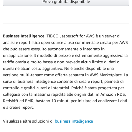
Prova gratuita disponibile
Business Intelligence
. TIBCO Jaspersoft for AWS è un server di
analisi e reportistica open source a uso commerciale creato per AWS
che può essere eseguito autonomamente o integrato in
un'applicazione. Il modello di prezzo è estremamente aggressivo: la
tariffa oraria è molto bassa e non prevede alcun limite di dati o
utenti né alcun costo aggiuntivo. Ne è anche disponibile una
versione multi-tenant come offerta separata in AWS Marketplace. La
suite di business intelligence consente di creare report, pannelli di
controllo e grafici curati e interattivi. Poiché è stata progettata per
collegarsi con la massima rapidità alle origini dati in Amazon RDS,
Redshift ed EMR, bastano 10 minuti per iniziare ad analizzare i dati
e a creare report.
Visualizza altre soluzioni di
business intelligence