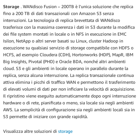
Storage
. WANdisco Fusion – 200TB è l'unica soluzione che replica
fino a 200 TB di dati transazionali con Amazon S3 senza
interruzioni. La tecnologia di replica brevettata di WANdisco
trasferisce con la massima coerenza i dati in S3 durante la modifica
dei file system montati in locale o in NFS in esecuzione in EMC
Isilon, NetApp o altri server basati su Linux, cluster Hadoop in
esecuzione su qualsiasi servizio di storage compatibile con HDFS o
HCFS, ad esempio Cloudera (CDH), Hortonworks (HDP), MapR, IBM
Big Insights, Pivotal (PHD) e Oracle BDA, nonché altri ambienti
cloud. S3 e gli ambienti in locale operano in parallelo durante la
replica, senza alcuna interruzione. La replica transazionale continua
attiva elimina i picchi di traffico WAN e permettono il trasferimento
di elevati volumi di dati per non inficiare la velocità di acquisizione.
Il ripristino viene eseguito automaticamente dopo ogni interruzione
hardware o di rete, pianificata o meno, sia locale sia negli ambienti
AWS. La semplicità di configurazione sia negli ambienti locali sia in
S3 permette di iniziare con grande rapidità.
Visualizza altre soluzioni di
storage