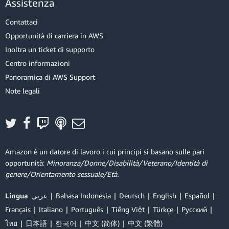
Assistenza
Contattaci
Opportunità di carriera in AWS
Inoltra un ticket di supporto
Centro informazioni
Panoramica di AWS Support
Note legali
Amazon è un datore di lavoro i cui principi si basano sulle pari
opportunità:
Minoranza/Donne/Disabilità/Veterano/Identità di
genere/Orientamento sessuale/Età.
Lingua
عربي
Bahasa Indonesia
Deutsch
English
Español
Français
Italiano
Português
Tiếng Việt
Türkçe
Ρусский
ไทย
日本語
한국어
中文 (简体)
中文 (繁體)