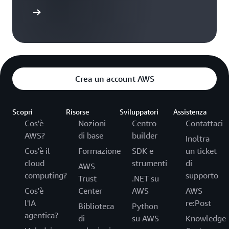
la console
Crea un account AWS
Scopri
Risorse
Sviluppatori
Assistenza
Cos'è
Nozioni
Centro
Contattaci
AWS?
di base
builder
Inoltra
Cos'è il
Formazione
SDK e
un ticket
cloud
strumenti
di
AWS
computing?
supporto
Trust
.NET su
Cos'è
Center
AWS
AWS
l'IA
re:Post
Biblioteca
Python
agentica?
di
su AWS
Knowledge