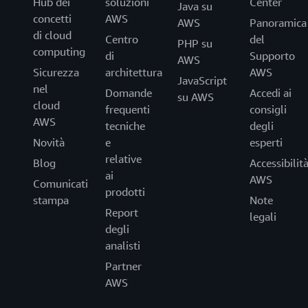
Hub dei
soluzioni
Center
Java su
concetti
AWS
AWS
Panoramica
di cloud
Centro
del
PHP su
computing
di
Supporto
AWS
Sicurezza
architettura
AWS
JavaScript
nel
Domande
Accedi ai
su AWS
cloud
frequenti
consigli
AWS
tecniche
degli
Novità
e
esperti
relative
Blog
Accessibilit
ai
AWS
Comunicati
prodotti
stampa
Note
Report
legali
degli
analisti
Partner
AWS