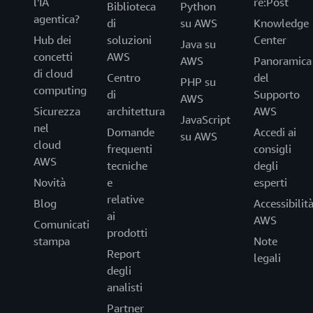
l'IA
re:Post
Biblioteca
Python
agentica?
di
su AWS
Knowledge
Hub dei
soluzioni
Center
Java su
concetti
AWS
AWS
Panoramica
di cloud
Centro
del
PHP su
computing
di
Supporto
AWS
Sicurezza
architettura
AWS
JavaScript
nel
Domande
Accedi ai
su AWS
cloud
frequenti
consigli
AWS
tecniche
degli
Novità
e
esperti
relative
Blog
Accessibilit
ai
AWS
Comunicati
prodotti
stampa
Note
Report
legali
degli
analisti
Partner