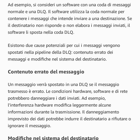
Ad esempio, si consideri un software con una coda di messaggi
normale e una DLQ. Il software utilizza la coda normale per
contenere i messaggi che intende inviare a una destinazione. Se
il destinatario non risponde o non elabora i messaggi inviati, il
software li sposta nella coda DLQ.
Esistono due cause potenziali per cui i messaggi vengono
spostati nella pipeline della DLQ: contenuto errato dei
messaggi e modifiche nel sistema del destinatario.
Contenuto errato del messaggio
Un messaggio verrà spostato in una DLQ se il messaggio
trasmesso è errato. Le condizioni hardware, software e di rete
potrebbero danneggiare i dati inviati. Ad esempio,
l'interferenza hardware modifica leggermente alcune
informazioni durante la trasmissione. Il danneggiamento
imprevisto dei dati potrebbe indurre il destinatario a rifiutare o
ignorare il messaggio.
Modifiche nel sistema del destinatario