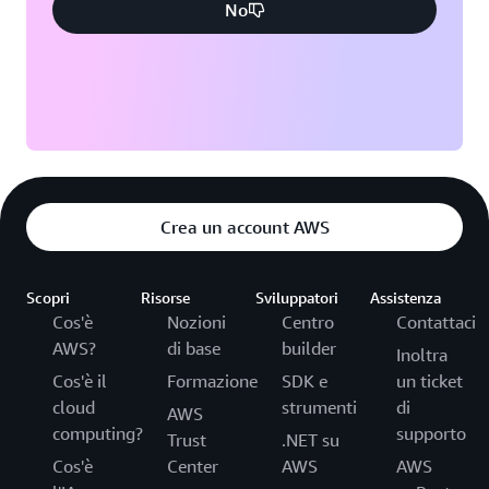
No
Crea un account AWS
Scopri
Risorse
Sviluppatori
Assistenza
Cos'è
Nozioni
Centro
Contattaci
AWS?
di base
builder
Inoltra
Cos'è il
Formazione
SDK e
un ticket
cloud
strumenti
di
AWS
computing?
supporto
Trust
.NET su
Cos'è
Center
AWS
AWS