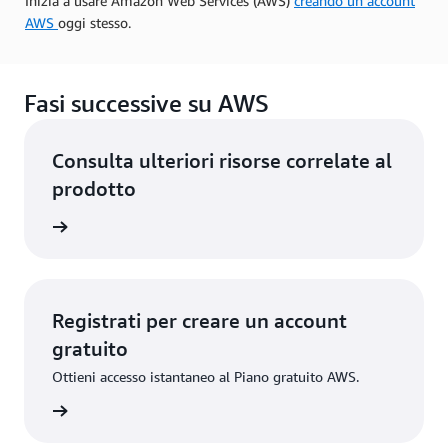
Inizia a usare Amazon Web Services (AWS)
creando un account
AWS
oggi stesso.
Fasi successive su AWS
Consulta ulteriori risorse correlate al
prodotto
icazioni
Registrati per creare un account
gratuito
Ottieni accesso istantaneo al Piano gratuito AWS.
gistrati