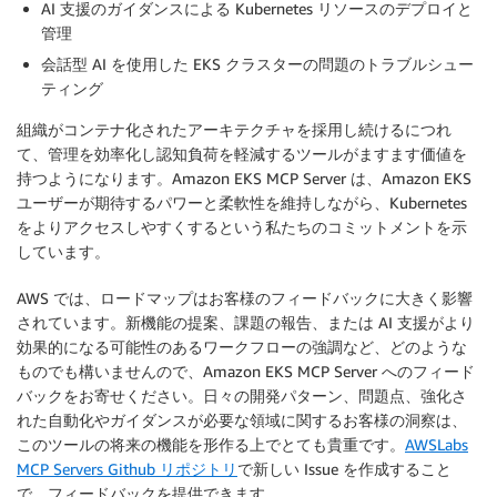
AI 支援のガイダンスによる Kubernetes リソースのデプロイと
管理
会話型 AI を使用した EKS クラスターの問題のトラブルシュー
ティング
組織がコンテナ化されたアーキテクチャを採用し続けるにつれ
て、管理を効率化し認知負荷を軽減するツールがますます価値を
持つようになります。Amazon EKS MCP Server は、Amazon EKS
ユーザーが期待するパワーと柔軟性を維持しながら、Kubernetes
をよりアクセスしやすくするという私たちのコミットメントを示
しています。
AWS では、ロードマップはお客様のフィードバックに大きく影響
されています。新機能の提案、課題の報告、または AI 支援がより
効果的になる可能性のあるワークフローの強調など、どのような
ものでも構いませんので、Amazon EKS MCP Server へのフィード
バックをお寄せください。日々の開発パターン、問題点、強化さ
れた自動化やガイダンスが必要な領域に関するお客様の洞察は、
このツールの将来の機能を形作る上でとても貴重です。
AWSLabs
MCP Servers Github リポジトリ
で新しい Issue を作成すること
で、フィードバックを提供できます。