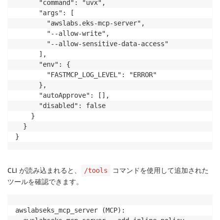
      "command": "uvx",

      "args": [

        "awslabs.eks-mcp-server",

        "--allow-write",

        "--allow-sensitive-data-access"

      ],

      "env": {

        "FASTMCP_LOG_LEVEL": "ERROR"

      },

      "autoApprove": [],

      "disabled": false

    }

  }

}
CLI が読み込まれると、
コマンドを使用して追加された
/tools
ツールを確認できます。
awslabseks_mcp_server (MCP):
