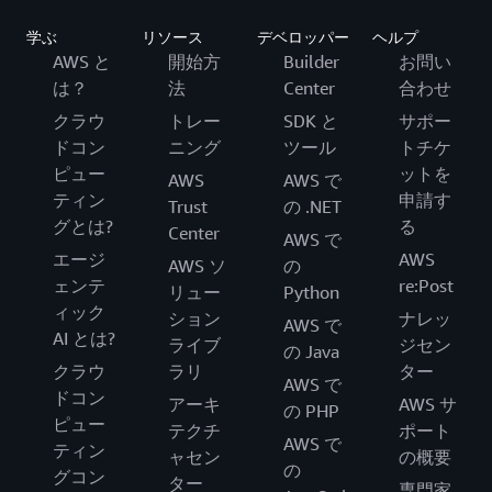
学ぶ
リソース
デベロッパー
ヘルプ
AWS と
開始方
Builder
お問い
は？
法
Center
合わせ
クラウ
トレー
SDK と
サポー
ドコン
ニング
ツール
トチケ
ピュー
ットを
AWS
AWS で
ティン
申請す
Trust
の .NET
グとは?
る
Center
AWS で
エージ
AWS
AWS ソ
の
ェンテ
re:Post
リュー
Python
ィック
ション
ナレッ
AWS で
AI とは?
ライブ
ジセン
の Java
クラウ
ラリ
ター
AWS で
ドコン
アーキ
AWS サ
の PHP
ピュー
テクチ
ポート
AWS で
ティン
ャセン
の概要
の
グコン
ター
専門家