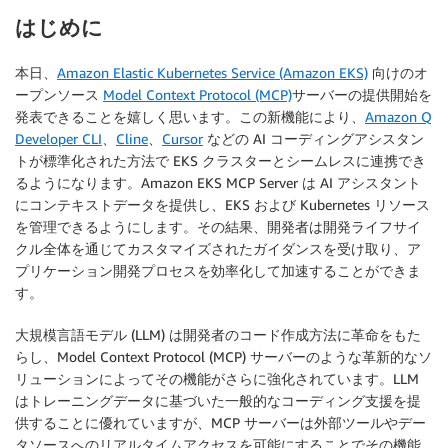
はじめに
本日、
Amazon Elastic Kubernetes Service (Amazon EKS)
向けのオ
ープンソース
Model Context Protocol (MCP)
サーバーの提供開始を
発表できることを嬉しく思います。この新機能により、
Amazon Q
Developer CLI
、
Cline
、
Cursor
などの AI コーディングアシスタン
トが標準化された方法で EKS クラスターとシームレスに連携でき
るようになります。Amazon EKS MCP Server は AI アシスタント
にコンテキストデータを提供し、EKS および Kubernetes リソース
を管理できるようにします。その結果、開発者は開発ライフサイ
クル全体を通じてカスタマイズされたガイダンスを受け取り、ア
プリケーション開発プロセスを効率化して加速することができま
す。
大規模言語モデル (LLM) は開発者のコード作成方法に革命をもた
らし、Model Context Protocol (MCP) サーバーのような革新的なソ
リューションによってその機能がさらに強化されています。LLM
はトレーニングデータに基づいた一般的なコーディング支援を提
供することに優れていますが、MCP サーバーは外部ツールやデー
タソースへのリアルタイムアクセスを可能にすることでその機能