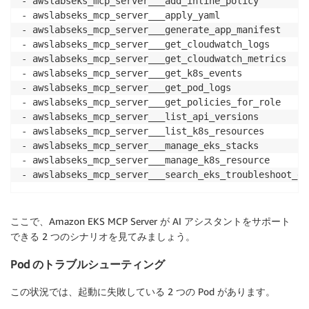
- awslabseks_mcp_server___add_inline_policy         
- awslabseks_mcp_server___apply_yaml                
- awslabseks_mcp_server___generate_app_manifest     
- awslabseks_mcp_server___get_cloudwatch_logs       
- awslabseks_mcp_server___get_cloudwatch_metrics    
- awslabseks_mcp_server___get_k8s_events            
- awslabseks_mcp_server___get_pod_logs              
- awslabseks_mcp_server___get_policies_for_role     
- awslabseks_mcp_server___list_api_versions         
- awslabseks_mcp_server___list_k8s_resources        
- awslabseks_mcp_server___manage_eks_stacks         
- awslabseks_mcp_server___manage_k8s_resource       
- awslabseks_mcp_server___search_eks_troubleshoot_gu
ここで、Amazon EKS MCP Server が AI アシスタントをサポート
できる 2 つのシナリオを見てみましょう。
Pod のトラブルシューティング
この状況では、起動に失敗している 2 つの Pod があります。