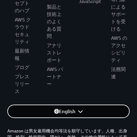
JavaScript
セプト
製品と
による
のハブ
技術上
サポー
AWS ク
のよく
トを受
ラウド
ある質
ける
セキュ
問
AWS の
リティ
アナリ
アクセ
最新情
ストレ
シビリ
報
ポート
ティ
ブログ
AWS パ
法務関
プレス
ートナ
連
リリー
ー
ス
English
Amazon は男女雇用機会均等法を順守しています。人種、出身
国、性別、性的指向、障がい、年齢、その他の属性によって差