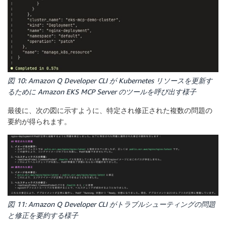
図 10: Amazon Q Developer CLI が Kubernetes リソースを更新す
るために Amazon EKS MCP Server のツールを呼び出す様子
最後に、次の図に示すように、特定され修正された複数の問題の
要約が得られます。
図 11: Amazon Q Developer CLI がトラブルシューティングの問題
と修正を要約する様子