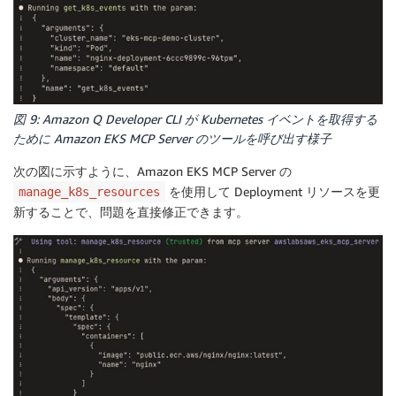
図 9: Amazon Q Developer CLI が Kubernetes イベントを取得する
ために Amazon EKS MCP Server のツールを呼び出す様子
次の図に示すように、Amazon EKS MCP Server の
を使用して Deployment リソースを更
manage_k8s_resources
新することで、問題を直接修正できます。