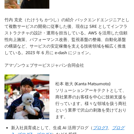
竹内 克史（たけうち かつし）の紹介 バックエンドエンジニアとし
て複数サービスの開発に従事した後、現在は SRE としてインフラ
ストラクチャの設計・運用を担当している。AWS を活用した信頼
性向上施策、パフォーマンス改善、監視基盤の整備、自動化基盤
の構築など、サービスの安定稼働を支える技術領域を幅広く推進
している。2023 年 6 月に e-dash にジョイン。
アマゾンウェブサービスジャパン合同会社
松本 敢大 (Kanta Matsumoto)
ソリューションアーキテクトとして、
商社業界のお客様を中心に技術支援を
行っています。様々な領域を扱う商社
という業界で沢山の刺激を受けており
ます。
新入社員育成として、生成 AI 活用ブログ（
ブログ1
、
ブログ