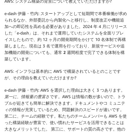
AWS: システム構築の背景について教えていただけますか?
e-dash 伊藤・竹内: スタートアップとして短期間で本番稼働が求め
られるなか、
外部委託から内製化へと移行
し、
制度改正や機能追
加
への即応性を高める必要がありました。2024 年 4 月にリリース
した「e-dash」は、それまで運用していたシステムを全面リプレ
イスしたもので、約 12 ヶ月の開発期間をかけて 10 名体制で再構
築しました。現在は 3 名で運用を行っており、新規サービスや
追
加機能の開発についても、通常 2 週間程度で完了
できる体制を構
築しています。
AWS: インフラは基本的に AWS で構築されているとのことです
が、その理由を教えていただけますか?
e-dash 伊藤・竹内: AWS を選択した理由は大きく 3 つあります。
第一に、情報量の豊富
さです。AWS は情報の数が多いので、トラ
ブルが起きても簡単に解決できます。ドキュメントやコ ミュニテ
ィの情報が充実しているため、問題解決のスピードが速いです。
第二に、チームの経験
です。私たちのチームメンバーも AWS を使
った構築経験が豊富で、使い慣れたサービスを活用できることは
大きなメリットでした。
第三に、サポートの質の高さ
です。他の