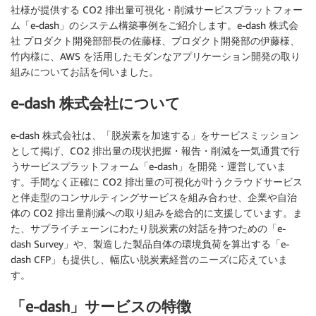
社様が提供する CO2 排出量可視化・削減サービスプラットフォー
ム「e-dash」のシステム構築事例をご紹介します。e-dash 株式会
社 プロダクト開発部部長の佐藤様、プロダクト開発部の伊藤様、
竹内様に、AWS を活用したモダンなアプリケーション開発の取り
組みについてお話を伺いました。
e-dash 株式会社について
e-dash 株式会社は、「脱炭素を加速する」をサービスミッション
として掲げ、CO2 排出量の現状把握・報告・削減を一気通貫で行
うサービスプラットフォーム「e-dash」を開発・運営していま
す。手間なく正確に CO2 排出量の可視化が叶うクラウドサービス
と伴走型のコンサルティングサービスを組み合わせ、企業や自治
体の CO2 排出量削減への取り組みを総合的に支援しています。ま
た、サプライチェーンにわたり脱炭素の対話を持つための「e-
dash Survey」や、製造した製品自体の環境負荷を算出する「e-
dash CFP」も提供し、幅広い脱炭素経営のニーズに応えていま
す。
「e-dash」サービスの特徴