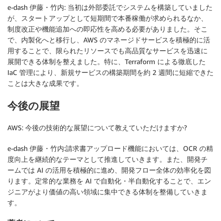
e-dash 伊藤・竹内: 当初は外部委託でシステムを構築していました
が、スタートアップとして短期間で本番稼働が求められるなか、
制度改正や機能追加への即応性を高める必要がありました。そこ
で、内製化へと移行し、AWS のマネージドサービスを積極的に活
用することで、限られたリソースでも高品質なサービスを迅速に
展開できる体制を整えました。特に、Terraform による徹底した
IaC 管理により、新規サービスの構築期間を約 2 週間に短縮できた
ことは大きな成果です。
今後の展望
AWS: 今後の技術的な展望について教えていただけますか?
e-dash 伊藤・竹内:請求書アップロード機能においては、OCR の精
度向上を継続的なテーマとして推進していきます。また、開発チ
ームでは AI の活用を積極的に進め、開発フロー全体の効率化を図
ります。定常的な業務を AI で自動化・半自動化することで、エン
ジニアがより価値の高い領域に集中できる体制を整備していきま
す。