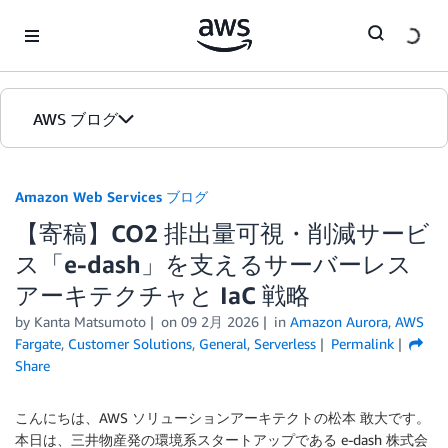
Skip to Main Content
AWS ブログ
ホーム
Amazon Web Services ブログ
【寄稿】CO2 排出量可視・削減サービ
カテゴリ
ス「e-dash」を支えるサーバーレス
エディション
アーキテクチャと IaC 戦略
by
Kanta Matsumoto
on
09 2月 2026
in
Amazon Aurora
,
AWS
Fargate
,
Customer Solutions
,
General
,
Serverless
Permalink
Share
こんにちは、AWS ソリューションアーキテクトの松本 敢大です。
本日は、三井物産発の環境系スタートアップである e-dash 株式会