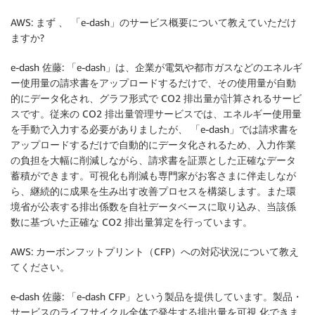
AWS: まず 、 「e-dash」のサービス概要について教えていただけ
ますか?
e-dash 佐藤: 「e-dash」は、企業が電気や都市ガスなどのエネルギ
ー使用量の請求書をアップロードするだけで、その使用量が自動
的にデータ化され、グラフ形式で CO2 排出量が計算されるサービ
スです。従来の CO2 排出量管理サービスでは、エネルギー使用量
を手動で入力する必要がありましたが、 「e-dash」では請求書を
アップロードするだけで自動的にデータ化されるため、入力作業
の負担を大幅に削減しながら、請求書を証票とした正確なデータ
蓄積ができます。可視化も削減も専門家がお客さまに伴走しなが
ら、継続的に成果を生み出す改善プロセスを構築します。また環
境省が公表する排出係数を自社データベースに取り込み、当該係
数に基づいた正確な CO2 排出量算定を行っています。
AWS: カーボンフットプリント（CFP）への対応状況について教え
てください。
e-dash 佐藤: 「e-dash CFP」という製品を提供しています。製品・
サービスのライフサイクル全体で発生する排出量を可視 化できま