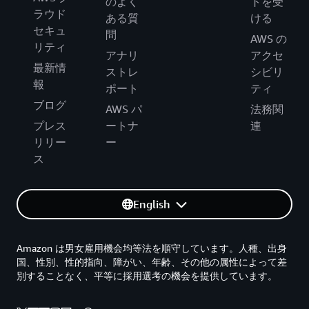
のよく
トを受
ラウド
ある質
ける
セキュ
問
AWS の
リティ
アナリ
アクセ
最新情
ストレ
シビリ
報
ポート
ティ
ブログ
AWS パ
法務関
プレス
ートナ
連
リリー
ー
ス
English
Amazon は男女雇用機会均等法を順守しています。人種、出身
国、性別、性的指向、障がい、年齢、その他の属性によって差
別することなく、平等に採用選考の機会を提供しています。