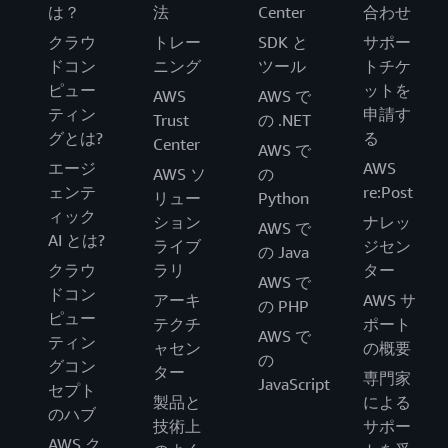
は？
法
Center
合わせ
クラウ
トレー
SDK と
サポー
ドコン
ニング
ツール
トチケ
ピュー
ットを
AWS
AWS で
ティン
申請す
Trust
の .NET
グとは?
る
Center
AWS で
エージ
AWS
AWS ソ
の
ェンテ
re:Post
リュー
Python
ィック
ション
ナレッ
AWS で
AI とは?
ライブ
ジセン
の Java
クラウ
ラリ
ター
AWS で
ドコン
アーキ
AWS サ
の PHP
ピュー
テクチ
ポート
AWS で
ティン
ャセン
の概要
の
グコン
ター
専門家
JavaScript
セプト
製品と
による
のハブ
技術上
サポー
AWS ク