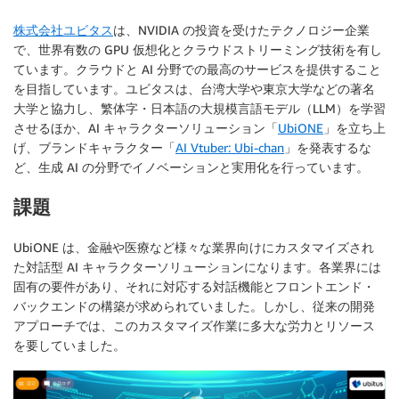
株式会社ユビタス
は、NVIDIA の投資を受けたテクノロジー企業
で、世界有数の GPU 仮想化とクラウドストリーミング技術を有し
ています。クラウドと AI 分野での最高のサービスを提供すること
を目指しています。ユビタスは、台湾大学や東京大学などの著名
大学と協力し、繁体字・日本語の大規模言語モデル（LLM）を学習
させるほか、AI キャラクターソリューション「
UbiONE
」を立ち上
げ、ブランドキャラクター「
AI Vtuber: Ubi-chan
」を発表するな
ど、生成 AI の分野でイノベーションと実用化を行っています。
課題
UbiONE は、金融や医療など様々な業界向けにカスタマイズされ
た対話型 AI キャラクターソリューションになります。各業界には
固有の要件があり、それに対応する対話機能とフロントエンド・
バックエンドの構築が求められていました。しかし、従来の開発
アプローチでは、このカスタマイズ作業に多大な労力とリソース
を要していました。