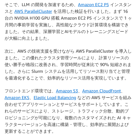
そこで、LLM の開発を加速するため、
Amazon EC2 P5
インスタン
スと
AWS ParallelCluster
を活用した検証を行いました。まず 16
台の NVIDIA H100 GPU 搭載 Amazon EC2 P5 インスタンスで 1 ヶ
月間の事前学習を実施し、高性能なクラウド計算環境を構築でき
ました。その結果、深層学習とAIモデルのトレーニングスピード
が大幅に向上しました。
次に、AWS の技術支援を受けながら AWS ParallelCluster を導入し
ました。この優れたクラスタ管理ツールにより、計算リソースの
使い勝手が格段に改善され、学習時間が従来比で 90% 短縮されま
した。さらに Slurm システムを活用してリソース割り当てと管理
を最適化することで、効率的なリソース活用を実現しています。
フロントエンド環境では、
Amazon S3
、
Amazon CloudFront
、
Amazon EKS
、
Elastic Load Balancing
などの AWS サービスを組み
合わせてアプリケーションとサービスをサポートしています。こ
れらのサービスにより、ストレージ、トラフィック分散、動的プ
ロビジョニングが可能になり、複数のカスタマイズされた AI キャ
ラクターバージョンを高速に構築・管理し、効率的に展開および
更新することができます。