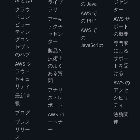
ライブ
ジセン
の Java
クラウ
ラリ
ター
AWS で
ドコン
アーキ
AWS サ
の PHP
ピュー
テクチ
ポート
AWS で
ティン
ャセン
の概要
の
グコン
ター
専門家
JavaScript
セプト
製品と
による
のハブ
技術上
サポー
AWS ク
のよく
トを受
ラウド
ある質
ける
セキュ
問
AWS の
リティ
アナリ
アクセ
最新情
ストレ
シビリ
報
ポート
ティ
ブログ
AWS パ
法務関
プレス
ートナ
連
リリー
ー
ス