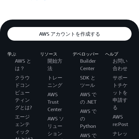
AWS アカウントを作成する
学ぶ
リソース
デベロッパー
ヘルプ
AWS と
開始方
Builder
お問い
は？
法
Center
合わせ
クラウ
トレー
SDK と
サポー
ドコン
ニング
ツール
トチケ
ピュー
ットを
AWS
AWS で
ティン
申請す
Trust
の .NET
グとは?
る
Center
AWS で
エージ
AWS
AWS ソ
の
ェンテ
re:Post
リュー
Python
ィック
ション
ナレッ
AWS で
AI とは?