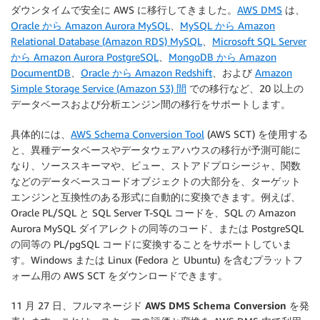
ダウンタイムで安全に AWS に移行してきました。
AWS DMS
は、
Oracle から Amazon Aurora MySQL
、
MySQL から Amazon
Relational Database (Amazon RDS) MySQL
、
Microsoft SQL Server
から Amazon Aurora PostgreSQL
、
MongoDB から Amazon
DocumentDB
、
Oracle から Amazon Redshift
、および
Amazon
Simple Storage Service (Amazon S3) 間
での移行など、20 以上の
データベースおよび分析エンジン間の移行をサポートします。
具体的には、
AWS Schema Conversion Tool
(AWS SCT) を使用する
と、異種データベースやデータウェアハウスの移行が予測可能に
なり、ソーススキーマや、ビュー、ストアドプロシージャ、関数
などのデータベースコードオブジェクトの大部分を、ターゲット
エンジンと互換性のある形式に自動的に変換できます。例えば、
Oracle PL/SQL と SQL Server T-SQL コードを、SQL の Amazon
Aurora MySQL ダイアレクトの同等のコード、または PostgreSQL
の同等の PL/pgSQL コードに変換することをサポートしていま
す。Windows または Linux (Fedora と Ubuntu) を含むプラットフ
ォーム用の AWS SCT をダウンロードできます。
11 月 27 日、フルマネージド
AWS DMS Schema Conversion
を発