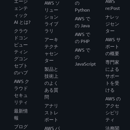
エージ
AWS
AWS ソ
の
ェンテ
re:Post
リュー
Python
ィック
ション
ナレッ
AWS で
AI とは?
ライブ
ジセン
の Java
クラウ
ラリ
ター
AWS で
ドコン
アーキ
AWS サ
の PHP
ピュー
テクチ
ポート
AWS で
ティン
ャセン
の概要
の
グコン
ター
専門家
JavaScript
セプト
製品と
による
のハブ
技術上
サポー
AWS ク
のよく
トを受
ラウド
ある質
ける
セキュ
問
AWS の
リティ
アナリ
アクセ
最新情
ストレ
シビリ
報
ポート
ティ
ブログ
AWS パ
法務関