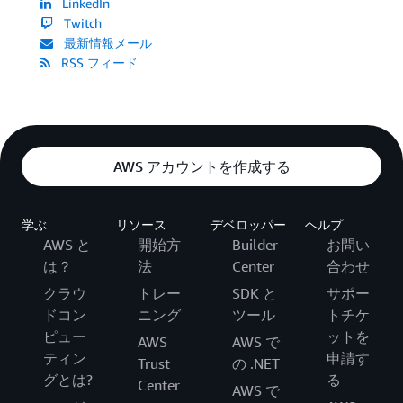
LinkedIn
Twitch
最新情報メール
RSS フィード
AWS アカウントを作成する
学ぶ
リソース
デベロッパー
ヘルプ
AWS と
開始方
Builder
お問い
は？
法
Center
合わせ
クラウ
トレー
SDK と
サポー
ドコン
ニング
ツール
トチケ
ピュー
ットを
AWS
AWS で
ティン
申請す
Trust
の .NET
グとは?
る
Center
AWS で