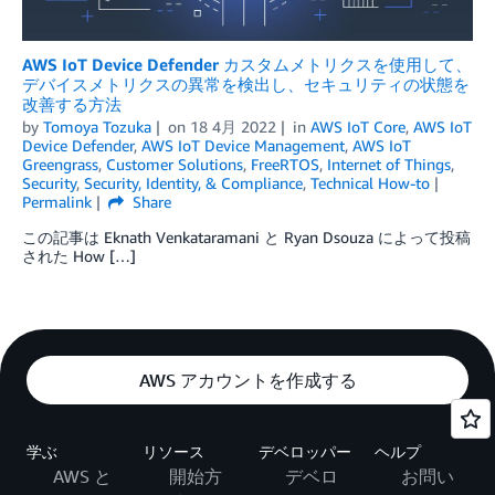
AWS IoT Device Defender カスタムメトリクスを使用して、
デバイスメトリクスの異常を検出し、セキュリティの状態を
改善する方法
by
Tomoya Tozuka
on
18 4月 2022
in
AWS IoT Core
,
AWS IoT
Device Defender
,
AWS IoT Device Management
,
AWS IoT
Greengrass
,
Customer Solutions
,
FreeRTOS
,
Internet of Things
,
Security
,
Security, Identity, & Compliance
,
Technical How-to
Permalink
Share
この記事は Eknath Venkataramani と Ryan Dsouza によって投稿
された How […]
AWS アカウントを作成する
学ぶ
リソース
デベロッパー
ヘルプ
AWS と
開始方
デベロ
お問い