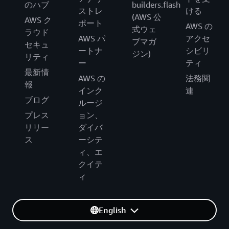
のハブ
builders.flash
ストレ
ける
(AWS 公
AWS ク
ポート
AWS の
式ウェ
ラウド
AWS パ
アクセ
ブマガ
セキュ
ートナ
シビリ
ジン)
リティ
ー
ティ
最新情
AWS の
法務関
報
インク
連
ブログ
ルージ
プレス
ョン、
リリー
ダイバ
ス
ーシテ
ィ、エ
クイテ
ィ
English