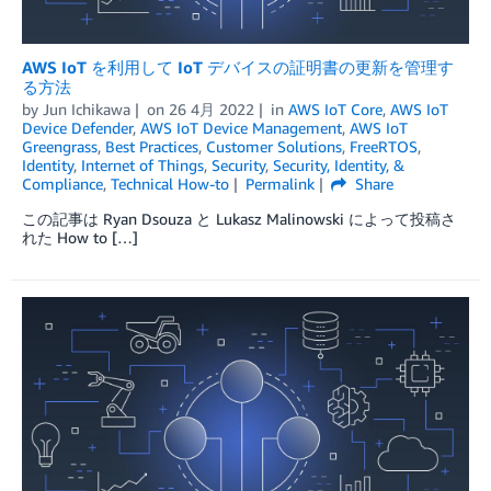
AWS IoT を利用して IoT デバイスの証明書の更新を管理す
る方法
by
Jun Ichikawa
on
26 4月 2022
in
AWS IoT Core
,
AWS IoT
Device Defender
,
AWS IoT Device Management
,
AWS IoT
Greengrass
,
Best Practices
,
Customer Solutions
,
FreeRTOS
,
Identity
,
Internet of Things
,
Security
,
Security, Identity, &
Compliance
,
Technical How-to
Permalink
Share
この記事は Ryan Dsouza と Lukasz Malinowski によって投稿さ
れた How to […]