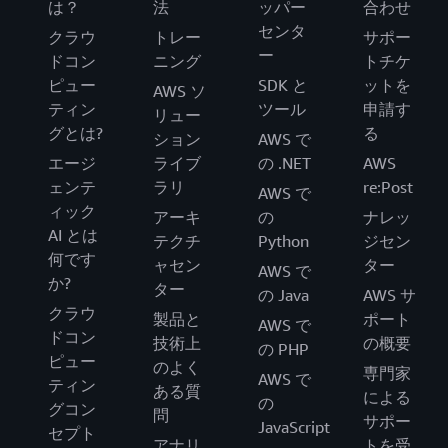
は？
法
ッパー
合わせ
センタ
クラウ
トレー
サポー
ー
ドコン
ニング
トチケ
ピュー
SDK と
ットを
AWS ソ
ティン
ツール
申請す
リュー
グとは?
る
ション
AWS で
エージ
ライブ
の .NET
AWS
ェンテ
ラリ
re:Post
AWS で
ィック
アーキ
の
ナレッ
AI とは
テクチ
Python
ジセン
何です
ャセン
ター
AWS で
か?
ター
の Java
AWS サ
クラウ
製品と
ポート
AWS で
ドコン
技術上
の概要
の PHP
ピュー
のよく
専門家
AWS で
ティン
ある質
による
の
グコン
問
サポー
JavaScript
セプト
アナリ
トを受