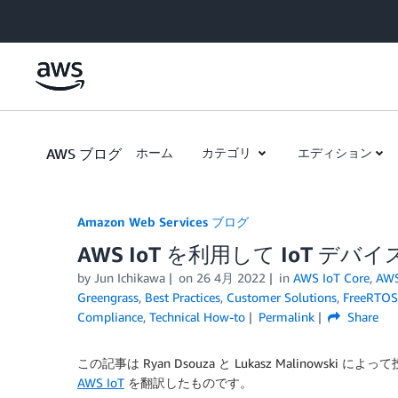
Skip to Main Content
AWS ブログ
ホーム
カテゴリ
エディション
Amazon Web Services ブログ
AWS IoT を利用して IoT 
by
Jun Ichikawa
on
26 4月 2022
in
AWS IoT Core
,
AWS
Greengrass
,
Best Practices
,
Customer Solutions
,
FreeRTOS
Compliance
,
Technical How-to
Permalink
Share
この記事は Ryan Dsouza と Lukasz Malinowski に
AWS IoT
を翻訳したものです。