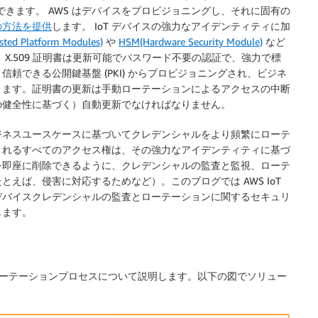
ができます。 AWS はデバイスをプロビジョニングし、それに固有の
の方法を提供
します。 IoT デバイスの強力なアイデンティティに加
sted Platform Modules)
や
HSM(Hardware Security Module)
など
X.509 証明書は更新可能でパスワード不要の認証で、強力で標
頼できる公開鍵基盤 (PKI) からプロビジョニングされ、ビジネ
ります。証明書の更新は手動ローテーションによるアクセスの中断
の健全性に基づく）自動更新でなければなりません。
、ビジネスユースケースに基づいてクレデンシャルをより頻繁にローテ
されるすべてのアクセス権は、その強力なアイデンティティに基づ
を即座に削除できるように、クレデンシャルの監査と監視、ローテ
えば、侵害に対応するためなど）。このブログでは AWS IoT
るデバイスクレデンシャルの監査とローテーションに関するセキュリ
します。
のローテーションプロセスについて説明します。以下の図でソリュー