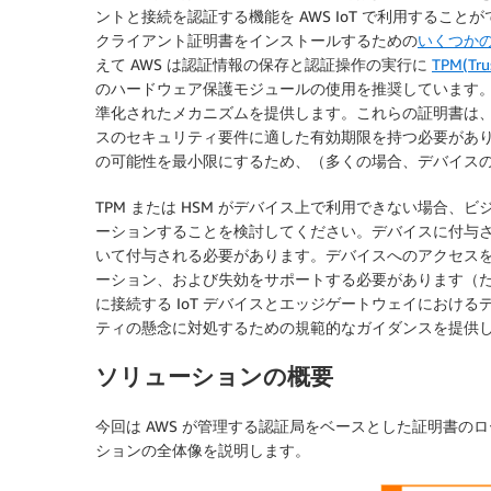
ントと接続を認証する機能を AWS IoT で利用すること
クライアント証明書をインストールするための
いくつか
えて AWS は認証情報の保存と認証操作の実行に
TPM(Tru
のハードウェア保護モジュールの使用を推奨しています。 
準化されたメカニズムを提供します。これらの証明書は、信
スのセキュリティ要件に適した有効期限を持つ必要があ
の可能性を最小限にするため、（多くの場合、デバイス
TPM または HSM がデバイス上で利用できない場合
ーションすることを検討してください。デバイスに付与
いて付与される必要があります。デバイスへのアクセス
ーション、および失効をサポートする必要があります（たと
に接続する IoT デバイスとエッジゲートウェイにおけ
ティの懸念に対処するための規範的なガイダンスを提供
ソリューションの概要
今回は AWS が管理する認証局をベースとした証明書
ションの全体像を説明します。