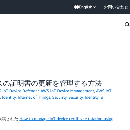
English
お問い合わせ
デバイスの証明書の更新を管理する方法
 IoT Device Defender
,
AWS IoT Device Management
,
AWS IoT
,
Identity
,
Internet of Things
,
Security
,
Security, Identity, &
よって投稿された
How to manage IoT device certificate rotation using