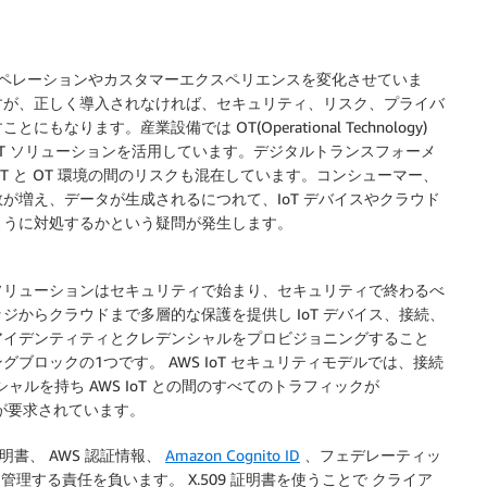
業界でビジネスオペレーションやカスタマーエクスペリエンスを変化させていま
すが、正しく導入されなければ、セキュリティ、リスク、プライバ
ます。産業設備では OT(Operational Technology)
T ソリューションを活用しています。デジタルトランスフォーメ
 IT と OT 環境の間のリスクも混在しています。コンシューマー、
が増え、データが生成されるにつれて、IoT デバイスやクラウド
ように対処するかという疑問が発生します。
 ソリューションはセキュリティで始まり、セキュリティで終わるべ
ッジからクラウドまで多層的な保護を提供し IoT デバイス、接続、
のアイデンティティとクレデンシャルをプロビジョニングすること
グブロックの1つです。 AWS IoT セキュリティモデルでは、接続
ルを持ち AWS IoT との間のすべてのトラフィックが
れることが要求されています。
 証明書、 AWS 認証情報、
Amazon Cognito ID
、フェデレーティッ
管理する責任を負います。 X.509 証明書を使うことで クライア