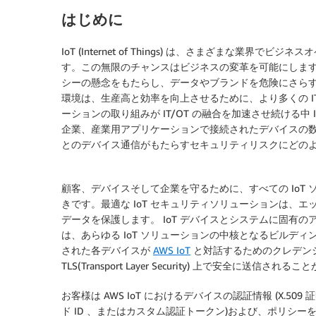
はじめに
IoT (Internet of Things) は、さまざまな
す。この無限のチャンスはビジネスの変革を可能にしま
シーの懸念をもたらし、データやブランドを危険にさらすことにもなり
環境は、生産高と効率を向上させるために、より多くの I
ーションの取り組みが IT/OT の融合を加速させ続ける中
企業、産業用アプリケーションで接続されたデバイスの数
とのデバイス通信がもたらすセキュリティリスクにどの
顧客、デバイスそして企業を守るために、すべての IoT
きです。最適な IoT セキュリティソリューションは、エ
データを保護します。 IoT デバイスとシステムに固有
は、あらゆる IoT ソリューションの中核となるビルディン
された各デバイスが
AWS IoT
と対話するためのクレデンシャ
TLS(Transport Layer Security) 上で安全に送信さ
お客様は AWS IoT におけるデバイスの認証情報 (X.509
ド ID 、またはカスタム認証トークン)および、ポリシーを