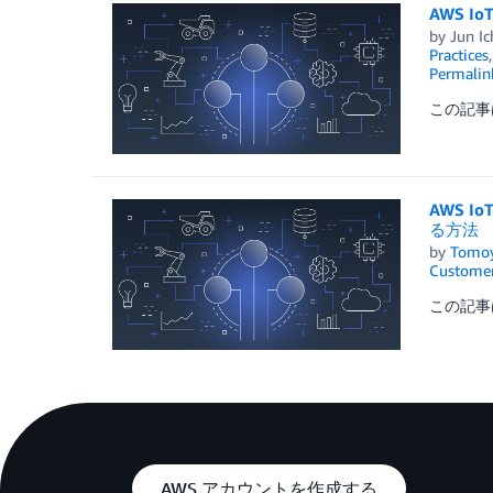
AWS 
by
Jun I
Practices
Permalin
この記事は 
AWS 
る方法
by
Tomoy
Customer
この記事は 
AWS アカウントを作成する