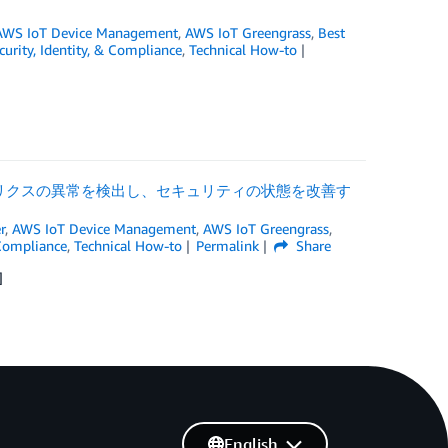
AWS IoT Device Management
,
AWS IoT Greengrass
,
Best
curity, Identity, & Compliance
,
Technical How-to
バイスメトリクスの異常を検出し、セキュリティの状態を改善す
r
,
AWS IoT Device Management
,
AWS IoT Greengrass
,
 Compliance
,
Technical How-to
Permalink
Share
]
English