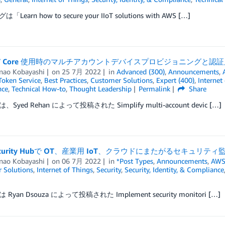
Learn how to secure your IIoT solutions with AWS […]
IoT Core 使用時のマルチアカウントデバイスプロビジョニングと認
nao Kobayashi
on
25 7月 2022
in
Advanced (300)
,
Announcements
,
Token Service
,
Best Practices
,
Customer Solutions
,
Expert (400)
,
Internet
nce
,
Technical How-to
,
Thought Leadership
Permalink
Share
Syed Rehan によって投稿された Simplify multi-account devic […]
Security Hubで OT、産業用 IoT、クラウドにまたがるセキュリテ
nao Kobayashi
on
06 7月 2022
in
*Post Types
,
Announcements
,
AWS 
 Solutions
,
Internet of Things
,
Security
,
Security, Identity, & Compliance
Ryan Dsouza によって投稿された Implement security monitori […]