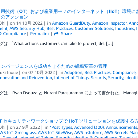
用技術（OT）および産業用モノのインターネット（IIoT）環境にお
めのアクション
Ohi
on
14 10月 2022
in
Amazon GuardDuty
,
Amazon Inspector
,
Ann
ent
,
AWS Security Hub
,
Best Practices
,
Customer Solutions
,
Industries
,
I
 & Compliance
Permalink
Share
What actions customers can take to protect, det […]
T コンバージェンスを成功させるための組織変革の管理
uki Inoue
on
07 10月 2022
in
Adoption
,
Best Practices
,
Compliance
,
Innovation and Reinvention
,
Internet of Things
,
Security
,
Security, Ident
、Ryan Dsouza と Nurani Parasuraman によって書かれた、Managi 
IIoT セキュリティワークショップで IIoT ソリューションを保護す
Ohi
on
27 9月 2022
in
*Post Types
,
Advanced (300)
,
Announcements
WS IoT Greengrass
,
AWS IoT SiteWise
,
AWS re:Inforce
,
AWS Secrets Man
s
,
General
,
Internet of Things
,
Security, Identity, & Compliance
,
Technical