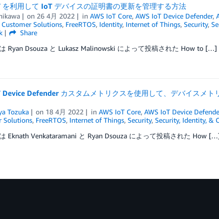
IoT を利用して IoT デバイスの証明書の更新を管理する方法
chikawa
on
26 4月 2022
in
AWS IoT Core
,
AWS IoT Device Defender
,
,
Customer Solutions
,
FreeRTOS
,
Identity
,
Internet of Things
,
Security
,
Se
k
Share
Ryan Dsouza と Lukasz Malinowski によって投稿された How to […]
IoT Device Defender カスタムメトリクスを使用して、デ
a Tozuka
on
18 4月 2022
in
AWS IoT Core
,
AWS IoT Device Defende
 Solutions
,
FreeRTOS
,
Internet of Things
,
Security
,
Security, Identity, &
Eknath Venkataramani と Ryan Dsouza によって投稿された How […