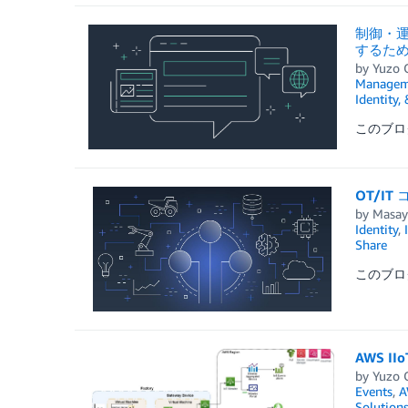
制御・運
するた
by
Yuzo 
Managem
Identity,
このブログは 「
OT/I
by
Masay
Identity
,
Share
このブログは
AWS 
by
Yuzo 
Events
,
A
Solution