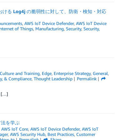
ける Log4j の脆弱性に対して、防衛・検知・対応
ouncements
,
AWS IoT Device Defender
,
AWS IoT Device
nternet of Things
,
Manufacturing
,
Security
,
Security,
Culture and Training
,
Edge
,
Enterprise Strategy
,
General
,
ity, & Compliance
,
Thought Leadership
Permalink
[…]
る方法を学ぶ
,
AWS IoT Core
,
AWS IoT Device Defender
,
AWS IoT
ager
,
AWS Security Hub
,
Best Practices
,
Customer
 How-to
Permalink
Share