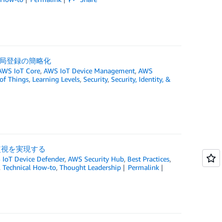
証局登録の簡略化
AWS IoT Core
,
AWS IoT Device Management
,
AWS
 of Things
,
Learning Levels
,
Security
,
Security, Identity, &
ィ監視を実現する
IoT Device Defender
,
AWS Security Hub
,
Best Practices
,
,
Technical How-to
,
Thought Leadership
Permalink