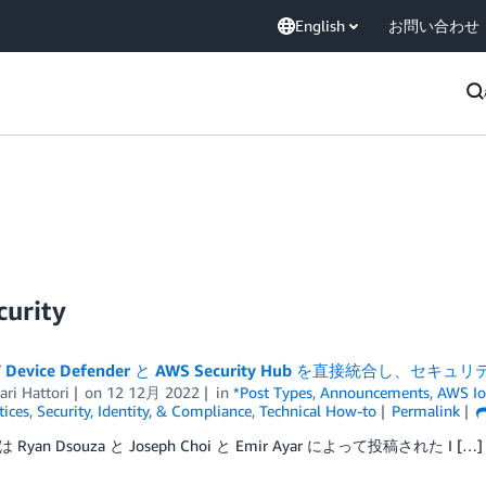
English
お問い合わせ
curity
oT Device Defender と AWS Security Hub を直接統合し、
ri Hattori
on
12 12月 2022
in
*Post Types
,
Announcements
,
AWS Io
tices
,
Security, Identity, & Compliance
,
Technical How-to
Permalink
Ryan Dsouza と Joseph Choi と Emir Ayar によって投稿された I […]