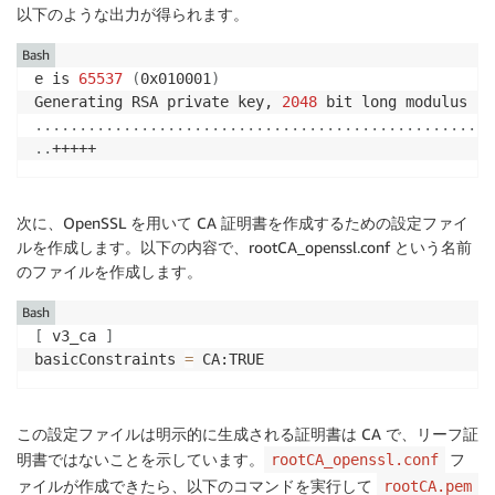
以下のような出力が得られます。
Bash
e is 
65537
(
0x010001
)
Generating RSA private key, 
2048
 bit long modulus 
(
2
..
..
..
..
..
..
..
..
..
..
..
..
..
..
..
..
..
..
..
..
..
..
..
..
..
..
..
+++++
次に、OpenSSL を用いて CA 証明書を作成するための設定ファイ
ルを作成します。以下の内容で、rootCA_openssl.conf という名前
のファイルを作成します。
Bash
[
 v3_ca 
]
basicConstraints 
=
 CA:TRUE
この設定ファイルは明示的に生成される証明書は CA で、リーフ証
明書ではないことを示しています。
フ
rootCA_openssl.conf
ァイルが作成できたら、以下のコマンドを実行して
rootCA.pem