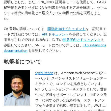
説明しました。また、SNI_ONLY 証明書モードを使用して、CA の
秘密鍵を必要とせずに CA 証明書を登録する方法を解説し、セキュ
リティ構成の簡略化と市場投入までの時間の短縮を実現しまし
た。
CA 登録の詳細については、
開発者向けドキュメント
を、証明書モ
ードの詳細については、
API ドキュメント
を参照してください。証
明書を手動で登録する場合は、以下の
開発者向けドキュメント
を
参照してください。SNI モードについて詳しくは、
TLS extensions
documentation
を参照してください。
執筆者について
Syed Rehan
は、Amazon Web Services のグロ
ーバル Sr. スペシャリストソリューションアー
キテクトで、ロンドンを拠点としています。
IoT ソリューションアーキテクトとして、世界
中のお客様をサポートしています。IoT とクラ
ウドに関する深い知識を持ち、スタートアッ
プから企業まで幅広い顧客に対して、AWS エ
コシステムによる IoT ソリューションの構築