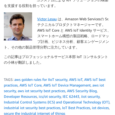
を支援する役割を担っています。
Victor Lesau
は、Amazon Web Servicesの Sr.
テクニカルプロダクトマネージャーです。
AWS IoT Core と AWS IoT Identity サービス、
スマートホーム構想の製品戦略、ロードマッ
プ計画、ビジネス分析、顧客エンゲージメン
ト、その他の製品管理分野に注力しています。
この記事はプロフェッショナルサービス本部 IoT コンサルタント
の小林が翻訳しました。
TAGS:
aws golden rules for IIoT security
,
AWS IoT
,
AWS IoT best
practices
,
AWS IoT Core
,
AWS IoT Device Management
,
aws iot
security
,
aws iot security best practices
,
AWS Security Blog
,
Developer Resources
,
ics/ot security
,
IEC 62443
,
iiot security
,
Industrial Control Systems (ICS) and Operational Technology (OT)
,
industrial iot security best practices
,
IoT Best Practices
,
iot devices
,
secure the industrial internet of things