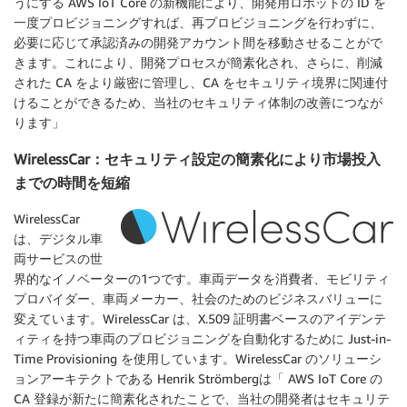
うにする AWS IoT Core の新機能により、開発用ロボットの ID を
一度プロビジョニングすれば、再プロビジョニングを行わずに、
必要に応じて承認済みの開発アカウント間を移動させることがで
きます。これにより、開発プロセスが簡素化され、さらに、削減
された CA をより厳密に管理し、CA をセキュリティ境界に関連付
けることができるため、当社のセキュリティ体制の改善につなが
ります」
WirelessCar：セキュリティ設定の簡素化により市場投入
までの時間を短縮
WirelessCar
は、デジタル車
両サービスの世
界的なイノベーターの1つです。車両データを消費者、モビリティ
プロバイダー、車両メーカー、社会のためのビジネスバリューに
変えています。WirelessCar は、X.509 証明書ベースのアイデンテ
ィティを持つ車両のプロビジョニングを自動化するために Just-in-
Time Provisioning を使用しています。WirelessCar のソリューシ
ョンアーキテクトである Henrik Strömbergは「 AWS IoT Core の
CA 登録が新たに簡素化されたことで、当社の開発者はセキュリテ