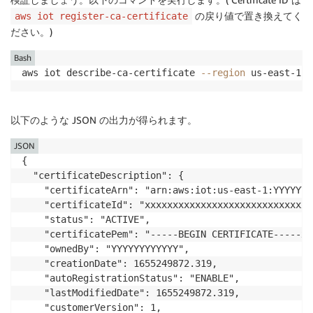
の戻り値で置き換えてく
aws iot register-ca-certificate
ださい。)
Bash
aws iot describe-ca-certificate 
--region
 us-east-1 -
以下のような JSON の出力が得られます。
JSON
{

  "certificateDescription": {

    "certificateArn": "arn:aws:iot:us-east-1:YYYYYYY
    "certificateId": "xxxxxxxxxxxxxxxxxxxxxxxxxxxxxx
    "status": "ACTIVE",

    "certificatePem": "-----BEGIN CERTIFICATE-----xx
    "ownedBy": "YYYYYYYYYYYY",

    "creationDate": 1655249872.319,

    "autoRegistrationStatus": "ENABLE",

    "lastModifiedDate": 1655249872.319,

    "customerVersion": 1,
