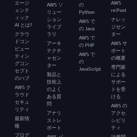
エージ
AWS
AWS ソ
の
ェンテ
re:Post
リュー
Python
ィック
ション
ナレッ
AWS で
AI とは?
ライブ
ジセン
の Java
クラウ
ラリ
ター
AWS で
ドコン
アーキ
AWS サ
の PHP
ピュー
テクチ
ポート
AWS で
ティン
ャセン
の概要
の
グコン
ター
専門家
JavaScript
セプト
製品と
による
のハブ
技術上
サポー
AWS ク
のよく
トを受
ラウド
ある質
ける
セキュ
問
AWS の
リティ
アナリ
アクセ
最新情
ストレ
シビリ
報
ポート
ティ
ブログ
AWS パ
法務関