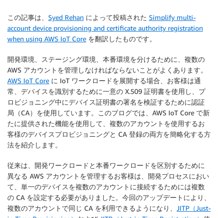
この記事は、
Syed Rehan
によって投稿された
Simplify multi-
account device provisioning and certificate authority registration
when using AWS IoT Core
を翻訳したものです。
開発環境、ステージング環境、本番環境を分けるために、複数の
AWS アカウントを管理しなければならないことがよくあります。
AWS IoT Core
に IoT ワークロードを展開する場合、お客様は通
常、デバイスを識別するために一意の X.509 証明書を使用し、プ
ロビジョニング中にデバイス証明書の署名を検証するために認証
局（CA）を使用しています。このブログでは、AWS IoT Core で新
たに提供された機能を使用して、複数のアカウントを使用するお
客様のデバイスプロビジョニングと CA 登録の両方を簡略化する方
法を紹介します。
従来は、開発ワークロードと本番ワークロードを区別するために
異なる AWS アカウントを管理するお客様は、開発プロセスにおい
て、単一のデバイスを複数のアカウントに接続するためには複数
の CA を設定する必要がありました。今回のアップデートにより、
複数のアカウントで同じ CA を利用できるようになり、
JITP（Just-