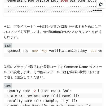
Generating RSA private key, 
2048
 bit long modulus 
(
2
..
..
..
..
..
..
..
..
..
..
..
..
..
..
..
..
..
..
..
..
..
..
..
..
..
..
..
..
..
..
..
..
..
..
..
..
..
..
..
..
..
..
..
..
..
..
..
..
.+++++
次に、プライベートキー検証証明書の CSR を作成するために以下
のコマンドを実行します。verificationCert.csr というファイルが得
られます。
Bash
openssl req 
-new
-key
 verificationCert.key 
-out
 veri
先程のステップで取得した登録コードを Common Name のフィー
ルドに設定します。その他のフィールドはお客様の状況に合わせ
て適切に設定してください。
Bash
Country Name 
(
2
 letter code
)
[
AU
]
:

State or Province Name 
(
full name
)
[
]
:

Locality Name 
(
for example, city
)
[
]
:

Organization Name 
(
for example, company
)
[
]
:
