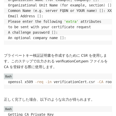
Organizational Unit Name 
(
for example, section
)
[
]
:

Common Name 
(
e.g. server FQDN or YOUR name
)
[
]
: XXXX
Email Address 
[
]
:

Please enter the following 
'extra'
 attributes

to be sent with your certificate request

A challenge password 
[
]
:

An optional company name 
[
]
:
プライベートキー検証証明書を作成するために CSR を使用しま
す。このステップで出力される verificationCert.pem ファイルを
CA を登録する際に使用します。
Bash
openssl x509 
-req
-in
 verificationCert.csr 
-CA
 rootC
正しく完了した場合、以下のような出力が得られます。
Bash
Getting CA Private Key