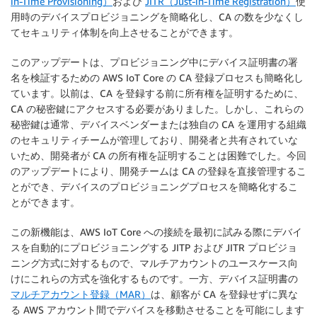
in-Time Provisioning）
および
JITR（Just-in-Time Registration）
使
用時のデバイスプロビジョニングを簡略化し、CA の数を少なくし
てセキュリティ体制を向上させることができます。
このアップデートは、プロビジョニング中にデバイス証明書の署
名を検証するための AWS IoT Core の CA 登録プロセスも簡略化し
ています。以前は、CA を登録する前に所有権を証明するために、
CA の秘密鍵にアクセスする必要がありました。しかし、これらの
秘密鍵は通常、デバイスベンダーまたは独自の CA を運用する組織
のセキュリティチームが管理しており、開発者と共有されていな
いため、開発者が CA の所有権を証明することは困難でした。今回
のアップデートにより、開発チームは CA の登録を直接管理するこ
とができ、デバイスのプロビジョニングプロセスを簡略化するこ
とができます。
この新機能は、AWS IoT Core への接続を最初に試みる際にデバイ
スを自動的にプロビジョニングする JITP および JITR プロビジョ
ニング方式に対するもので、マルチアカウントのユースケース向
けにこれらの方式を強化するものです。一方、デバイス証明書の
マルチアカウント登録（MAR）
は、顧客が CA を登録せずに異な
る AWS アカウント間でデバイスを移動させることを可能にします