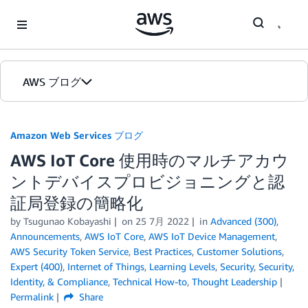
Skip to Main Content
AWS ブログ
ホーム
Amazon Web Services ブログ
AWS IoT Core 使用時のマルチアカウ
カテゴリ
ントデバイスプロビジョニングと認
エディション
証局登録の簡略化
by
Tsugunao Kobayashi
on
25 7月 2022
in
Advanced (300)
,
Announcements
,
AWS IoT Core
,
AWS IoT Device Management
,
AWS Security Token Service
,
Best Practices
,
Customer Solutions
,
Expert (400)
,
Internet of Things
,
Learning Levels
,
Security
,
Security,
Identity, & Compliance
,
Technical How-to
,
Thought Leadership
Permalink
Share