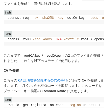
ファイルを作成し、適切に詳細を記入します。
Bash
openssl req 
-new
-sha256
-key
 rootCA.key 
-nodes
-out
Bash
openssl x509 
-req
-days
1024
-extfile
 rootCA_openssl
ここまでで、rootCA.key と rootCA.pem の2つのファイルが作成さ
れました。これらを以下のステップで使用します。
CA を登録
こちらの
CA 証明書を登録する公式の手順
に則って CA を登録しま
す。まず、IoT Core から登録コードを取得します。このコードを
プライベートキー検証の Common Name に指定します。
Bash
aws iot get-registration-code 
--region
 us-east-1