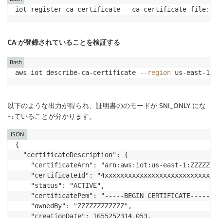
iot register-ca-certificate --ca-certificate file://
CA が登録されていることを検証する
Bash
aws iot describe-ca-certificate 
--region
 us-east-1 -
以下のような出力が得られ、証明書ののモードが SNI_ONLY にな
っていることが分かります。
JSON
{

  "certificateDescription": {

    "certificateArn": "arn:aws:iot:us-east-1:ZZZZZZZ
    "certificateId": "4xxxxxxxxxxxxxxxxxxxxxxxxxxxxx
    "status": "ACTIVE",

    "certificatePem": "-----BEGIN CERTIFICATE-----xx
    "ownedBy": "ZZZZZZZZZZZZ",

    "creationDate": 1655252314.053,
