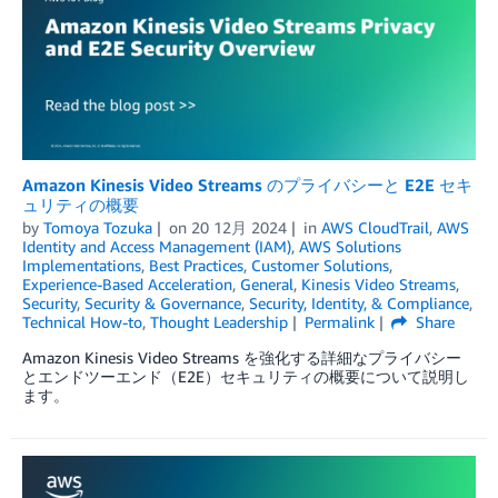
Amazon Kinesis Video Streams のプライバシーと E2E セキ
ュリティの概要
by
Tomoya Tozuka
on
20 12月 2024
in
AWS CloudTrail
,
AWS
Identity and Access Management (IAM)
,
AWS Solutions
Implementations
,
Best Practices
,
Customer Solutions
,
Experience-Based Acceleration
,
General
,
Kinesis Video Streams
,
Security
,
Security & Governance
,
Security, Identity, & Compliance
,
Technical How-to
,
Thought Leadership
Permalink
Share
Amazon Kinesis Video Streams を強化する詳細なプライバシー
とエンドツーエンド（E2E）セキュリティの概要について説明し
ます。