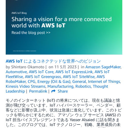
AWS IoT によるコネクテッドな世界へのビジョン
by
Shintaro Okamoto
on
11 5月 2023
in
Amazon SageMaker
,
Automotive
,
AWS IoT Core
,
AWS IoT ExpressLink
,
AWS IoT
FleetWise
,
AWS IoT Greengrass
,
AWS IoT SiteWise
,
AWS
RoboMaker
,
CPG
,
Energy (Oil & Gas)
,
General
,
Internet of Things
,
Kinesis Video Streams
,
Manufacturing
,
Robotics
,
Thought
Leadership
Permalink
Share
モノのインターネット (IoT) の将来については、現在も議論と憶
測が飛び交っています。IoT ハイパースケーラー、ベンダー、顧
客などに影響が及ぶ中、状況は急速に進化しています。このトピ
ックを明らかにするために、アマゾン ウェブ サービス (AWS) の
IoT 担当バイスプレジデントである Yasser Alsaied に話を聞きま
した。このブログでは、IoT テクノロジー、戦略、業界成長の未