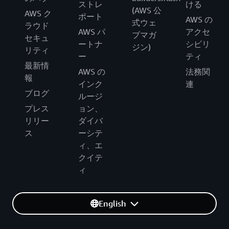
ストレ
ける
(AWS 公
AWS ク
ポート
AWS の
式ウェ
ラウド
AWS パ
アクセ
ブマガ
セキュ
ートナ
シビリ
ジン)
リティ
ー
ティ
最新情
AWS の
法務関
報
インク
連
ブログ
ルージ
プレス
ョン、
リリー
ダイバ
ス
ーシテ
ィ、エ
クイテ
ィ
English