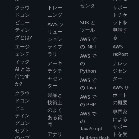
センタ
クラウ
トレー
サポー
ー
ドコン
ニング
トチケ
ピュー
SDK と
ットを
AWS ソ
ティン
ツール
申請す
リュー
グとは?
る
ション
AWS で
エージ
ライブ
の .NET
AWS
ェンテ
ラリ
re:Post
AWS で
ィック
アーキ
の
ナレッ
AI とは
テクチ
Python
ジセン
何です
ャセン
ター
AWS で
か?
ター
の Java
AWS サ
クラウ
製品と
ポート
AWS で
ドコン
技術上
の概要
の PHP
ピュー
のよく
専門家
AWS で
ティン
ある質
による
の
グコン
問
サポー
JavaScript
セプト
アナリ
トを受
のハブ
builders.flash