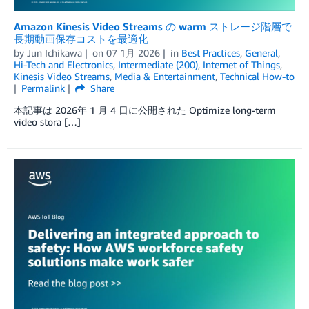
Amazon Kinesis Video Streams の warm ストレージ階層で
長期動画保存コストを最適化
by
Jun Ichikawa
on
07 1月 2026
in
Best Practices
,
General
,
Hi-Tech and Electronics
,
Intermediate (200)
,
Internet of Things
,
Kinesis Video Streams
,
Media & Entertainment
,
Technical How-to
Permalink
Share
本記事は 2026年 1 月 4 日に公開された Optimize long-term
video stora […]