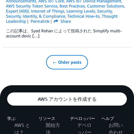
Announcements
,
AWS IoT Core
,
AWS IoT Device Management
,
AWS Security Token Service
,
Best Practices
,
Customer Solutions
,
Expert (400)
,
Internet of Things
,
Learning Levels
,
Security
,
Security, Identity, & Compliance
,
Technical How-to
,
Thought
Leadership
Permalink
Share
この記事は、Syed Rehan によって投稿された Simplify multi-
account devic […]
← Older posts
AWS アカウントを作成する
学ぶ
リソース
デベロッパー
ヘルプ
AWS と
開始方
デベロ
お問い
は？
法
ッパー
合わせ