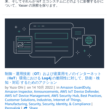
来、そしてそれらが IoT エコシステムにどのように影響するかに
ついて、Yasser の洞察を探ります。
制御・運用技術（OT）および産業用モノのインターネット
（IIoT）環境における Log4j の脆弱性に対して、防衛・検
知・対応 するためのアクション
by
Yuzo Ohi
on
14 10月 2022
in
Amazon GuardDuty
,
Amazon Inspector
,
Announcements
,
AWS IoT Device Defender
,
AWS IoT Device Management
,
AWS Security Hub
,
Best Practices
,
Customer Solutions
,
Industries
,
Internet of Things
,
Manufacturing
,
Security
,
Security, Identity, & Compliance
Permalink
Share