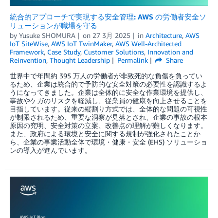
統合的アプローチで実現する安全管理: AWS の労働者安全ソ
リューションが職場を守る
by
Yusuke SHOMURA
on
27 3月 2025
in
Architecture
,
AWS
IoT SiteWise
,
AWS IoT TwinMaker
,
AWS Well-Architected
Framework
,
Case Study
,
Customer Solutions
,
Innovation and
Reinvention
,
Thought Leadership
Permalink
Share
世界中で年間約 395 万人の労働者が非致死的な負傷を負ってい
るため、企業は統合的で予防的な安全対策の必要性を認識するよ
うになってきました。企業は全体的に安全な作業環境を提供し、
事故やケガのリスクを軽減し、従業員の健康を向上させることを
目指しています。従来の縦割り方式では、全体的な問題の可視性
が制限されるため、重要な洞察が見落とされ、企業の事故の根本
原因の究明、安全対策の立案、改善点の理解が難しくなります。
また、政府による環境と安全に関する規制が強化されたことか
ら、企業の事業活動全体で環境・健康・安全 (EHS) ソリューショ
ンの導入が進んでいます。