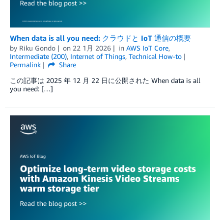
When data is all you need: クラウドと IoT 通信の概要
by
Riku Gondo
on
22 1月 2026
in
AWS IoT Core
,
Intermediate (200)
,
Internet of Things
,
Technical How-to
Permalink
Share
この記事は 2025 年 12 月 22 日に公開された When data is all
you need: […]