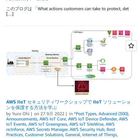
このブログは 「What actions customers can take to protect, det
[…]
AWS IIoT セキュリティワークショップで IIoT ソリューショ
ンを保護する方法を学ぶ
by
Yuzo Ohi
on
27 9月 2022
in
*Post Types
,
Advanced (300)
,
Announcements
,
AWS IoT Core
,
AWS IoT Device Defender
,
AWS
IoT Events
,
AWS IoT Greengrass
,
AWS IoT SiteWise
,
AWS
re:Inforce
,
AWS Secrets Manager
,
AWS Security Hub
,
Best
Practices
,
Customer Solutions
,
General
,
Internet of Things
,