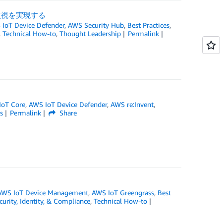
ィ監視を実現する
IoT Device Defender
,
AWS Security Hub
,
Best Practices
,
,
Technical How-to
,
Thought Leadership
Permalink
IoT Core
,
AWS IoT Device Defender
,
AWS re:Invent
,
s
Permalink
Share
AWS IoT Device Management
,
AWS IoT Greengrass
,
Best
curity, Identity, & Compliance
,
Technical How-to