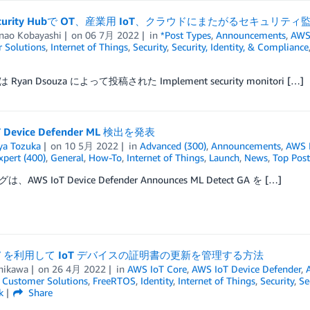
Security Hubで OT、産業用 IoT、クラウドにまたがるセキュリテ
nao Kobayashi
on
06 7月 2022
in
*Post Types
,
Announcements
,
AWS 
 Solutions
,
Internet of Things
,
Security
,
Security, Identity, & Compliance
Ryan Dsouza によって投稿された Implement security monitori […]
T Device Defender ML 検出を発表
a Tozuka
on
10 5月 2022
in
Advanced (300)
,
Announcements
,
AWS 
xpert (400)
,
General
,
How-To
,
Internet of Things
,
Launch
,
News
,
Top Post
AWS IoT Device Defender Announces ML Detect GA を […]
IoT を利用して IoT デバイスの証明書の更新を管理する方法
chikawa
on
26 4月 2022
in
AWS IoT Core
,
AWS IoT Device Defender
,
,
Customer Solutions
,
FreeRTOS
,
Identity
,
Internet of Things
,
Security
,
Se
k
Share