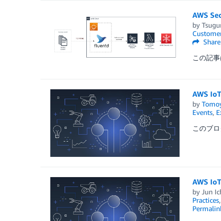
AWS 
by
Tsugu
Customer
Share
この記事は 
AWS Io
by
Tomoy
Events
,
E
このブログは、
AWS 
by
Jun I
Practices
Permalin