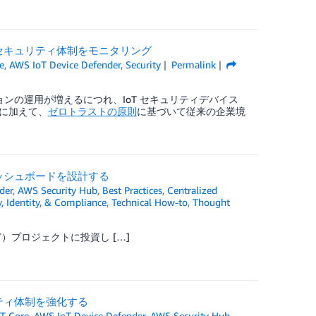
ーションのセキュリティ体制をモニタリング
e
,
AWS IoT Device Defender
,
Security
Permalink
ョンの運用が増えるにつれ、IoT セキュリティデバイス
に加えて、
ゼロトラストの原則
に基づいて従来の企業境
ッシュボードを設計する
der
,
AWS Security Hub
,
Best Practices
,
Centralized
y, Identity, & Compliance
,
Technical How-to
,
Thought
T）プロジェクトに投資し […]
セキュリティ体制を強化する
T Core
,
AWS IoT Device Defender
,
AWS Security Hub
,