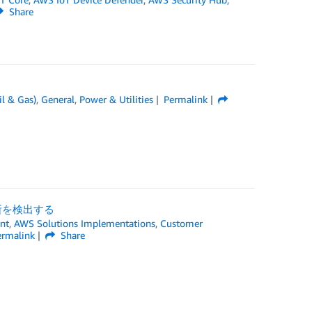
Share
il & Gas)
,
General
,
Power & Utilities
Permalink
]
断を検出する
nt
,
AWS Solutions Implementations
,
Customer
ermalink
Share