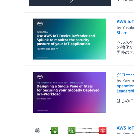
AWS I
by
Yusu
Share
ヘルスケ
の強化が
界外のデ
グローバ
by
Kazuna
operatio
Leadersh
はじめに 
AWS I
by
Kazuna