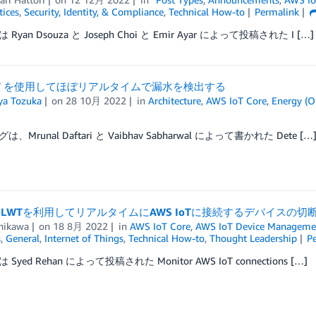
tices
,
Security, Identity, & Compliance
,
Technical How-to
Permalink
Ryan Dsouza と Joseph Choi と Emir Ayar によって投稿された I […]
IoT を使用してほぼリアルタイムで漏水を検出する
a Tozuka
on
28 10月 2022
in
Architecture
,
AWS IoT Core
,
Energy (O
、Mrunal Daftari と Vaibhav Sabharwal によって書かれた Dete […
のLWTを利用してリアルタイムにAWS IoTに接続するデバイスの切
chikawa
on
18 8月 2022
in
AWS IoT Core
,
AWS IoT Device Manageme
s
,
General
,
Internet of Things
,
Technical How-to
,
Thought Leadership
P
Syed Rehan によって投稿された Monitor AWS IoT connections […]