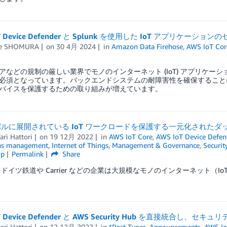
oT Device Defender と Splunk を使用した IoT アプリケ
ke SHOMURA
on
30 4月 2024
in
Amazon Data Firehose
,
AWS IoT Cor
アなどの規制の厳しい業界でモノのインターネット (IoT) アプリケーシ
必須となっています。バックエンドシステムの耐障害性を確保すること
バイスを保護するための取り組みが増えています。
ルに展開されている IoT ワークロードを保護する一元化されたダ
ri Hattori
on
19 12月 2022
in
AWS IoT Core
,
AWS IoT Device Defen
ns management
,
Internet of Things
,
Management & Governance
,
Securit
ip
Permalink
Share
ドイツ鉄道や Carrier などの企業は大規模なモノのインターネット（Io
oT Device Defender と AWS Security Hub を直接統合し、
ri Hattori
on
12 12月 2022
in
*Post Types
,
Announcements
,
AWS Io