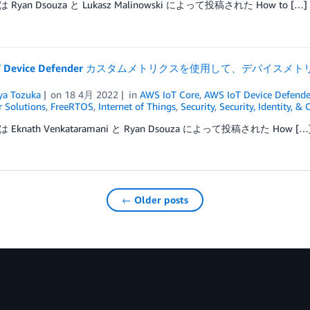
Ryan Dsouza と Lukasz Malinowski によって投稿された How to […]
IoT Device Defender カスタムメトリクスを使用して、デ
a Tozuka
on
18 4月 2022
in
AWS IoT Core
,
AWS IoT Device Defende
 Solutions
,
FreeRTOS
,
Internet of Things
,
Security
,
Security, Identity, &
Eknath Venkataramani と Ryan Dsouza によって投稿された How […
← Older posts