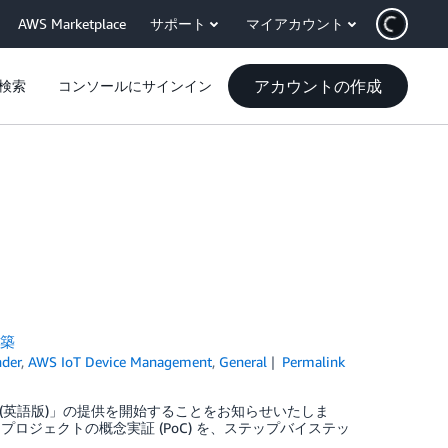
AWS Marketplace
サポート
マイアカウント
アカウントの作成
検索
コンソールにサインイン
構築
nder
,
AWS IoT Device Management
,
General
Permalink
WS IoT (英語版)」の提供を開始することをお知らせいたしま
IoT プロジェクトの概念実証 (PoC) を、ステップバイステッ