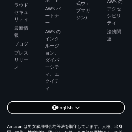
AWS の
式ウェ
ラウド
AWS パ
アクセ
ブマガ
セキュ
ートナ
シビリ
ジン)
リティ
ー
ティ
最新情
AWS の
法務関
報
インク
連
ブログ
ルージ
プレス
ョン、
リリー
ダイバ
ス
ーシテ
ィ、エ
クイテ
ィ
English
Amazon は男女雇用機会均等法を順守しています。人種、出身