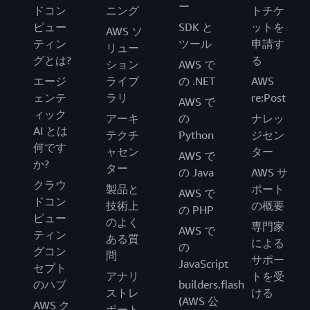
ー
ドコン
ニング
トチケ
ピュー
SDK と
ットを
AWS ソ
ティン
ツール
申請す
リュー
グとは?
る
ション
AWS で
エージ
ライブ
の .NET
AWS
ェンテ
ラリ
re:Post
AWS で
ィック
アーキ
の
ナレッ
AI とは
テクチ
Python
ジセン
何です
ャセン
ター
AWS で
か?
ター
の Java
AWS サ
クラウ
製品と
ポート
AWS で
ドコン
技術上
の概要
の PHP
ピュー
のよく
専門家
AWS で
ティン
ある質
による
の
グコン
問
サポー
JavaScript
セプト
アナリ
トを受
のハブ
builders.flash
ストレ
ける
(AWS 公
AWS ク
ポート