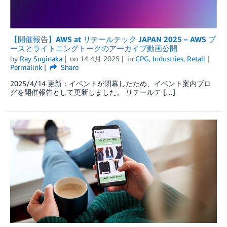
【開催報告】AWS at リテールテック JAPAN 2025 – AWS ブ
ースとライトニングトークのアーカイブ動画公開
by
Ray Suginaka
on
14 4月 2025
in
CPG
,
Industries
,
Retail
Permalink
Share
2025/4/14 更新：イベントが閉幕したため、イベント案内ブロ
グを開催報告として更新しました。 リテールテ […]