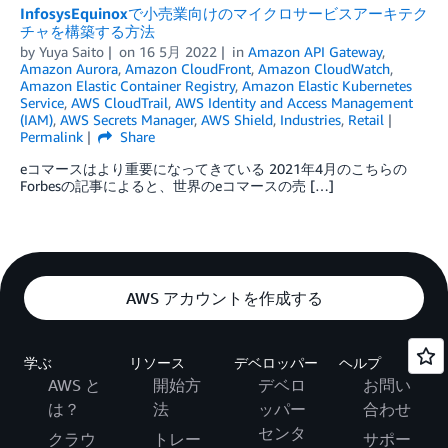
InfosysEquinoxで小売業向けのマイクロサービスアーキテク
チャを構築する方法
by
Yuya Saito
on
16 5月 2022
in
Amazon API Gateway
,
Amazon Aurora
,
Amazon CloudFront
,
Amazon CloudWatch
,
Amazon Elastic Container Registry
,
Amazon Elastic Kubernetes
Service
,
AWS CloudTrail
,
AWS Identity and Access Management
(IAM)
,
AWS Secrets Manager
,
AWS Shield
,
Industries
,
Retail
Permalink
Share
eコマースはより重要になってきている 2021年4月のこちらの
Forbesの記事によると、世界のeコマースの売 […]
AWS アカウントを作成する
学ぶ
リソース
デベロッパー
ヘルプ
AWS と
開始方
デベロ
お問い
は？
法
ッパー
合わせ
センタ
クラウ
トレー
サポー