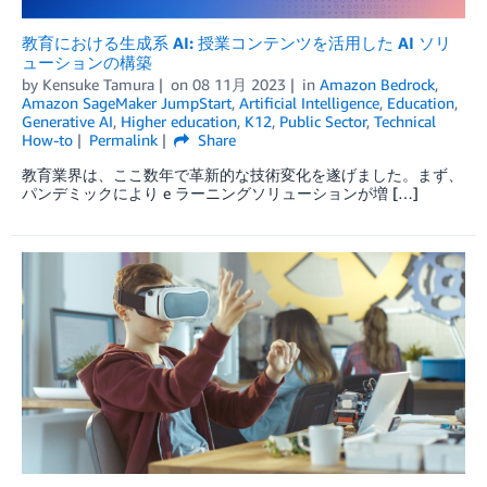
教育における生成系 AI: 授業コンテンツを活用した AI ソリ
ューションの構築
by
Kensuke Tamura
on
08 11月 2023
in
Amazon Bedrock
,
Amazon SageMaker JumpStart
,
Artificial Intelligence
,
Education
,
Generative AI
,
Higher education
,
K12
,
Public Sector
,
Technical
How-to
Permalink
Share
教育業界は、ここ数年で革新的な技術変化を遂げました。まず、
パンデミックにより e ラーニングソリューションが増 […]