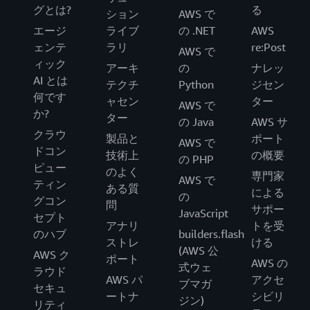
グとは?
る
ション
AWS で
エージ
ライブ
の .NET
AWS
ェンテ
ラリ
re:Post
AWS で
ィック
アーキ
の
ナレッ
AI とは
テクチ
Python
ジセン
何です
ャセン
ター
AWS で
か?
ター
の Java
AWS サ
クラウ
製品と
ポート
AWS で
ドコン
技術上
の概要
の PHP
ピュー
のよく
専門家
AWS で
ティン
ある質
による
の
グコン
問
サポー
JavaScript
セプト
アナリ
トを受
のハブ
builders.flash
ストレ
ける
(AWS 公
AWS ク
ポート
AWS の
式ウェ
ラウド
AWS パ
アクセ
ブマガ
セキュ
ートナ
シビリ
ジン)
リティ