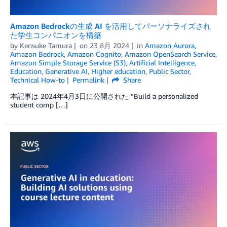
Amazon Bedrockの生成 AI を活用してパーソナライズされ
た学生コンパニオンを構築
by
Kensuke Tamura
on
23 8月 2024
in
Amazon Aurora
,
Amazon Bedrock
,
Amazon Cognito
,
Amazon OpenSearch Service
,
Amazon Simple Storage Service (S3)
,
Artificial Intelligence
,
Education
,
Generative AI
,
Higher education
,
Public Sector
,
Technical How-to
Permalink
Share
本記事は 2024年4月3日に公開された ”Build a personalized
student comp […]