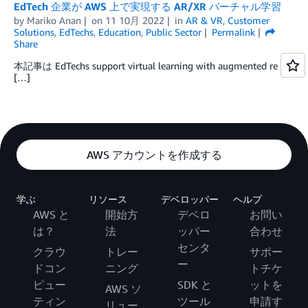
EdTech 企業が AWS 上で実現する AR/XR バーチャル学習
by
Mariko Anan
on
11 10月 2022
in
AR & VR
,
Customer
Solutions
,
EdTechs
,
Education
,
Public Sector
Permalink
Share
本記事は EdTechs support virtual learning with augmented re
[…]
AWS アカウントを作成する
学ぶ
リソース
デベロッパー
ヘルプ
AWS と
開始方
デベロ
お問い
は？
法
ッパー
合わせ
センタ
クラウ
トレー
サポー
ー
ドコン
ニング
トチケ
ピュー
SDK と
ットを
AWS ソ
ティン
ツール
申請す
リュー