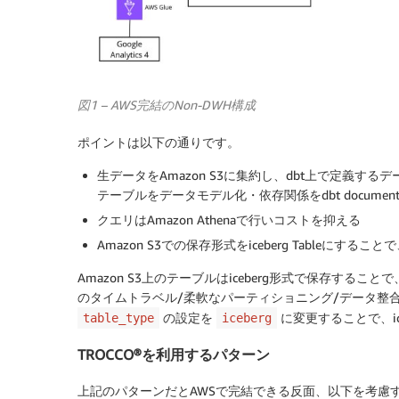
図1 – AWS完結のNon-DWH構成
ポイントは以下の通りです。
生データをAmazon S3に集約し、dbt上で定義す
テーブルをデータモデル化・依存関係をdbt docum
クエリはAmazon Athenaで行いコストを抑える
Amazon S3での保存形式をiceberg Tableに
Amazon S3上のテーブルはiceberg形式で保存す
のタイムトラベル/柔軟なパーティショニング/データ整合
の設定を
に変更することで、ic
table_type
iceberg
TROCCO®を利用するパターン
上記のパターンだとAWSで完結できる反面、以下を考慮