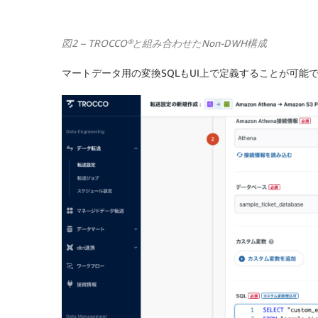
図2 – TROCCO®と組み合わせたNon-DWH構成
マートデータ用の変換SQLもUI上で定義することが可能