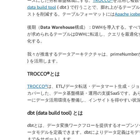
ースにした分析基盤構成にする。
TROCCO®
を活用し複数
data build tool
( dbt ) で行うことで、膨れ上がるテ
ストを削減する。テーブルフォーマットには
Apache icebe
後期（Data Warehouse構成）：
DWHを導入する。すべて
が求められるテーブルはDWHに転送し、クエリを最適化する
化する。
我々が推進するデータアーキテクチャは、primeNumberが提供す
) を活用します。
TROCCO®とは
TROCCO®
は、ETL/データ転送・データマート生成・ジ
カバーした、データ基盤構築・運用の支援SaaSです。
ーにデータ活用環境を整備し、インサイトを得やすい状
dbt (data build tool) とは
dbtとは、データ変換ワークフローを提供するオープンソ
ータモデルを定義できます。dbtによりデータ定義はモ
までをサポートします。