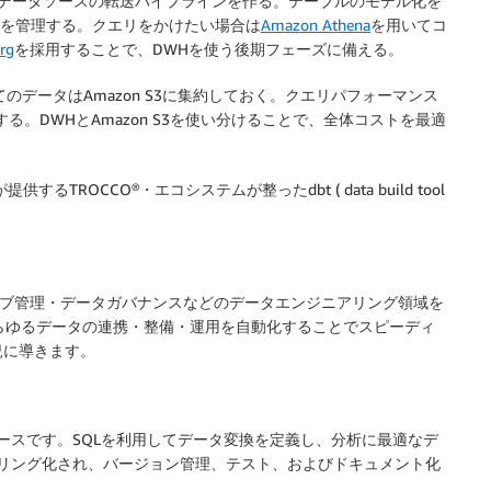
データソースの転送パイプラインを作る。テーブルのモデル化を
ーブルを管理する。クエリをかけたい場合は
Amazon Athena
を用いてコ
rg
を採用することで、DWHを使う後期フェーズに備える。
のデータはAmazon S3に集約しておく。クエリパフォーマンス
。DWHとAmazon S3を使い分けることで、全体コストを最適
るTROCCO®・エコシステムが整ったdbt ( data build tool
ョブ管理・データガバナンスなどのデータエンジニアリング領域を
あらゆるデータの連携・整備・運用を自動化することでスピーディ
況に導きます。
ースです。SQLを利用してデータ変換を定義し、分析に最適なデ
デリング化され、バージョン管理、テスト、およびドキュメント化