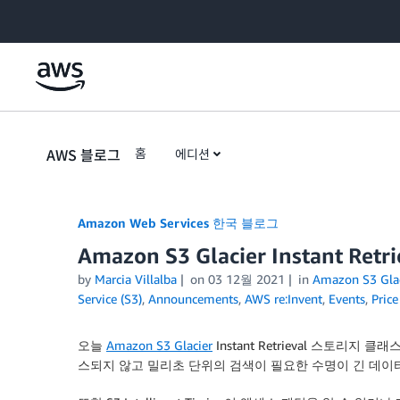
Skip to Main Content
AWS 블로그
홈
에디션
Amazon Web Services 한국 블로그
Amazon S3 Glacier Instant 
by
Marcia Villalba
on
03 12월 2021
in
Amazon S3 Glac
Service (S3)
,
Announcements
,
AWS re:Invent
,
Events
,
Pric
오늘
Amazon S3 Glacier
Instant Retrieval 스토
스되지 않고 밀리초 단위의 검색이 필요한 수명이 긴 데이