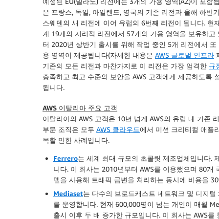
예정된
EU(밀라노)
리전에는 3개의 가용 영역(AZ)이 포함됩
은 프랑스, 독일, 아일랜드, 영국의 기존 리전과 올해 하반
스웨덴의 새 리전에 이어 유럽의 6번째 리전이 됩니다. 현재
계 19개의 지리적 리전에서 57개의 가용 영역을 보유하고
터 2020년 상반기 출시를 위해 작업 중인 5개 리전에서 또 
용 영역이 제공됩니다(자세한 내용은
AWS 글로벌 인프라
기존의 모든 리전과 마찬가지로 이 리전은 가장 엄격한
규
충족하고 최고 수준의 보안을 AWS 고객에게 제공하도록 
됩니다.
AWS 이탈리아 주요 고객
이탈리아의 AWS 고객은 10년 넘게 AWS의 유럽 내 기존
부문 조직은 모두
AWS 클라우드
에서 미션 크리티컬 애플리
목할 만한 사례입니다.
Ferrero
는 세계 최대 규모의 초콜릿 제조업체입니다. 
니다. 이 회사는 2010년부터 AWS를 이용했으며 80개
델을 사용해 트래픽 급변을 처리하는 동시에 비용을 3
Mediaset
는 다수의 브로드캐스트 네트워크 및 디지털 
를 운영합니다. 현재 600,000명이 넘는 개인이 매월 Med
출시 이후 두 배 증가한 규모입니다. 이 회사는 AWS