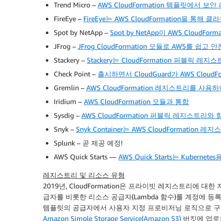
Trend Micro –
AWS CloudFormation 템플릿에서 보
FireEye –
FireEye는 AWS CloudFormation을 
Spot by NetApp –
Spot by NetApp이 AWS Cloud
JFrog –
JFrog CloudFormation 모듈로 AWS를 쉽
Stackery –
Stackery는 CloudFormation 퍼블릭 레
Check Point –
출시하면서 CloudGuard가 AWS Clou
Gremlin –
AWS CloudFormation 레지스트리를 사용
Iridium –
AWS CloudFormation 모듈과 통합
Sysdig –
AWS CloudFormation 퍼블릭 레지스트리와 함
Snyk –
Snyk Container는 AWS CloudFormati
Splunk – 곧 제공 예정!
AWS Quick Starts —
AWS Quick Starts는 Kubernet
레지스트리 및 리소스 유형
2019년,
CloudFormation
은 프라이빗 레지스트리에 대한 
급자를 비롯한 리소스 공급자(
Lambda
함수)를 계정에 등록
템플릿의 공급자에서 사용자 지정 프로비저닝 로직으로 구
Amazon Simple Storage Service(Amazon S3)
버킷에 업로