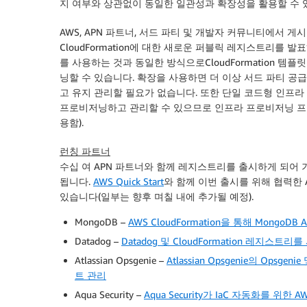
지 여부와 상관없이 동일한 일관성과 확장성을 활용할 수 
AWS
, APN 파트너, 서드 파티 및 개발자 커뮤니티에서 
CloudFormation
에 대한 새로운 퍼블릭 레지스트리를 발표
를 사용하는 것과 동일한 방식으로
CloudFormation
템플릿
닝할 수 있습니다. 확장을 사용하면 더 이상 서드 파티 
고 유지 관리할 필요가 없습니다. 또한 단일 코드형 인프
프로비저닝하고 관리할 수 있으므로 인프라 프로비저닝 프
용함).
런칭 파트너
수십 여 APN 파트너와 함께 레지스트리를 출시하게 되어 
됩니다.
AWS Quick Start
와 함께 이번 출시를 위해 협력한 
있습니다(일부는 향후 며칠 내에 추가될 예정).
MongoDB –
AWS CloudFormation을 통해 MongoDB 
Datadog –
Datadog 및 CloudFormation 레지스
Atlassian Opsgenie –
Atlassian Opsgenie의 Ops
트 관리
Aqua Security –
Aqua Security가 IaC 자동화를 위한 AWS