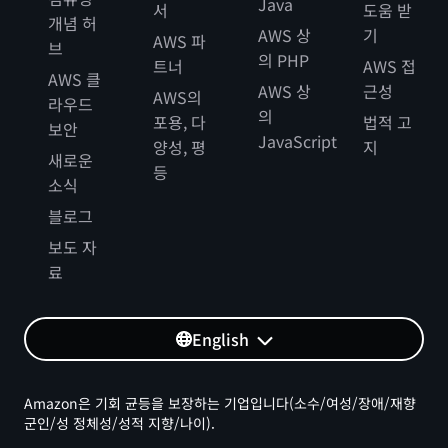
Java
서
도움 받
개념 허
AWS 상
기
AWS 파
브
의 PHP
트너
AWS 접
AWS 클
AWS 상
근성
AWS의
라우드
의
포용, 다
법적 고
보안
JavaScript
양성, 평
지
새로운
등
소식
블로그
보도 자
료
English
Amazon은 기회 균등을 보장하는 기업입니다(소수/여성/장애/재향
군인/성 정체성/성적 지향/나이).