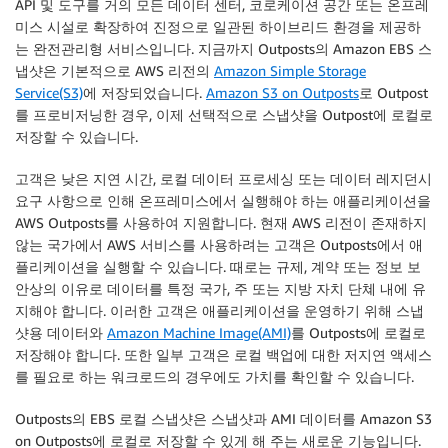
API 및 도구를 거의 모든 데이터 센터, 코로케이션 공간 또는 온프레
미스 시설로 확장하여 진정으로 일관된 하이브리드 환경을 제공하
는 완전관리형 서비스입니다. 지금까지 Outposts의 Amazon EBS 스
냅샷은 기본적으로 AWS 리전의
Amazon Simple Storage
Service(S3)
에 저장되었습니다.
Amazon S3 on Outposts
로 Outpost
를 프로비저닝한 경우, 이제 선택적으로 스냅샷을 Outpost에 로컬로
저장할 수 있습니다.
고객은 낮은 지연 시간, 로컬 데이터 프로세싱 또는 데이터 레지던시
요구 사항으로 인해 온프레미스에서 실행해야 하는 애플리케이션을
AWS Outposts를 사용하여 지원합니다. 현재 AWS 리전이 존재하지
않는 국가에서 AWS 서비스를 사용하려는 고객은 Outposts에서 애
플리케이션을 실행할 수 있습니다. 때로는 규제, 계약 또는 정보 보
안상의 이유로 데이터를 특정 국가, 주 또는 지방 자치 단쳬 내에 유
지해야 합니다. 이러한 고객은 애플리케이션을 운영하기 위해 스냅
샷용 데이터와
Amazon Machine Image(AMI)
를 Outposts에 로컬로
저장해야 합니다. 또한 일부 고객은 로컬 백업에 대한 저지연 액세스
를 필요로 하는 워크로드의 경우에도 가치를 확인할 수 있습니다.
Outposts의 EBS 로컬 스냅샷은 스냅샷과 AMI 데이터를 Amazon S3
on Outposts에 로컬로 저장할 수 있게 해 주는 새로운 기능입니다.