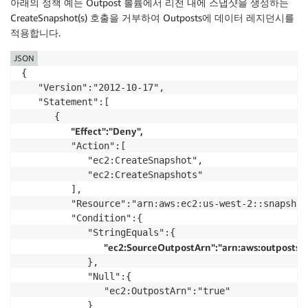
아래의 정책 예는 Outpost 볼륨에서 리전 내에 스냅샷을 생성하는
CreateSnapshot(s) 호출을 거부하여 Outposts에 데이터 레지던시를
적용합니다.
JSON
{

   "Version":"2012-10-17",

   "Statement":[

      {

"Effect":"Deny",
         "Action":[

            "ec2:CreateSnapshot",

            "ec2:CreateSnapshots"

         ],

         "Resource":"arn:aws:ec2:us-west-2::snapshot/
         "Condition":{

            "StringEquals":{

"ec2:SourceOutpostArn":"arn:aws:outposts:
            },

            "Null":{

               "ec2:OutpostArn":"true"

            }
