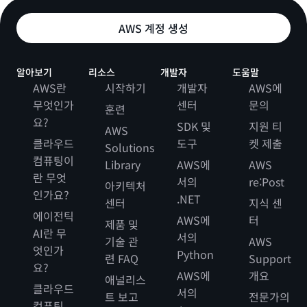
AWS 계정 생성
알아보기
리소스
개발자
도움말
AWS란
시작하기
개발자
AWS에
무엇인가
센터
문의
훈련
요?
SDK 및
지원 티
AWS
클라우드
도구
켓 제출
Solutions
컴퓨팅이
Library
AWS에
AWS
란 무엇
서의
re:Post
아키텍처
인가요?
.NET
센터
지식 센
에이전틱
AWS에
터
제품 및
AI란 무
서의
기술 관
AWS
엇인가
Python
련 FAQ
Support
요?
AWS에
개요
애널리스
클라우드
서의
트 보고
전문가의
컴퓨팅