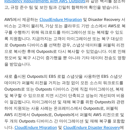
Residency Requirements with AWS Outposts
와 같은 백서를 참조하
고, 규정 준수 팀 및 보안 팀과 긴밀히 협력하여 확인을 받습니다.
AWS에서 제공하는
CloudEndure Migration
및 Disaster Recovery 서
비스는 고객이 물리적, 가상 또는 클라우드 기반 소스에서 AWS로 복
구를 수행하기 위해 워크로드를 마이그레이션 또는 복제할 수 있도
록 지원합니다. 지금까지는 고객이 마이그레이션 또는 복구 대상으
로 Outposts 디바이스를 선택한 경우, 스냅샷 데이터를 퍼블릭 리전
으로 복사한 후에 Outposts로 다시 복사할 수 있었습니다. 이로 인해
컷오버 및 복구 시간이 증가했을 뿐 아니라 기타 데이터 전송도 영향
을 받았습니다.
새로 출시된 Outposts의 EBS 로컬 스냅샷을 사용하면 EBS 스냅샷
데이터가 퍼블릭 리전을 거치는 과정 없이 모든 소스의 워크로드를
Outposts로 또는 Outposts 디바이스 간에 직접 마이그레이션, 복제
및 복구할 수 있으므로 지연 시간이 단축되고 성능이 개선되며 비용
이 절감됩니다. 마이그레이션 및 재해 복구를 위한 Outposts와 관련
하여 지원되는 사용 사례는 온프레미스에서 Outposts로, 퍼블릭
AWS 리전에서 Outposts로, Outposts에서 퍼블릭 AWS 리전으로 및
두 개의 Outposts 디바이스 간 마이그레이션 및 재해 복구를 포함합
니다.
CloudEndure Migration
및
CloudEndure Disaster Recovery
에