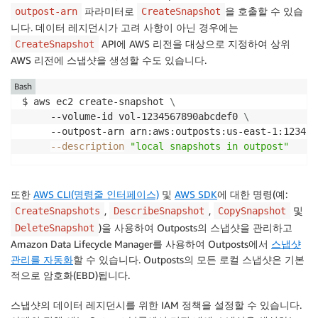
파라미터로
을 호출할 수 있습
outpost-arn
CreateSnapshot
니다. 데이터 레지던시가 고려 사항이 아닌 경우에는
API에 AWS 리전을 대상으로 지정하여 상위
CreateSnapshot
AWS 리전에 스냅샷을 생성할 수도 있습니다.
Bash
$ aws ec2 create-snapshot 
\
     --volume-id vol-1234567890abcdef0 
\
     --outpost-arn arn:aws:outposts:us-east-1:123456
--description
"local snapshots in outpost"
또한
AWS CLI(명령줄 인터페이스)
및
AWS SDK
에 대한 명령(예:
,
,
및
CreateSnapshots
DescribeSnapshot
CopySnapshot
)을 사용하여 Outposts의 스냅샷을 관리하고
DeleteSnapshot
Amazon Data Lifecycle Manager를 사용하여 Outposts에서
스냅샷
관리를 자동화
할 수 있습니다. Outposts의 모든 로컬 스냅샷은 기본
적으로 암호화(EBD)됩니다.
스냅샷의 데이터 레지던시를 위한 IAM 정책을 설정할 수 있습니다.