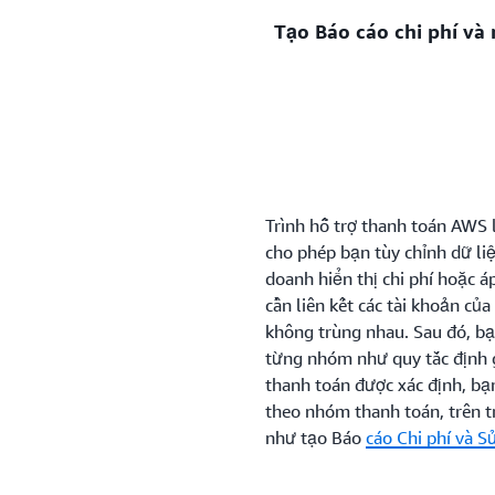
định cho các nhóm thanh t
Tạo Báo cáo chi phí v
Tạo các mục dòng phí hoặc 
toán hiện tại hoặc trước đ
Tạo Báo cáo chi phí và mứ
bạn, có sẵn tại tài khoản 
toán.
Trình hỗ trợ thanh toán AWS l
cho phép bạn tùy chỉnh dữ liệ
doanh hiển thị chi phí hoặc 
cần liên kết các tài khoản c
không trùng nhau. Sau đó, bạ
từng nhóm như quy tắc định 
thanh toán được xác định, bạ
theo nhóm thanh toán, trên t
như tạo Báo
cáo Chi phí và 