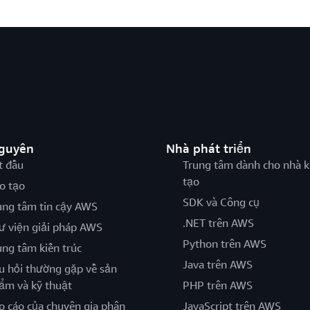
nguyên
Nhà phát triển
t đầu
Trung tâm dành cho nhà k
tạo
o tạo
SDK và Công cụ
ung tâm tin cậy AWS
.NET trên AWS
ư viện giải pháp AWS
Python trên AWS
ung tâm kiến trúc
Java trên AWS
u hỏi thường gặp về sản
ẩm và kỹ thuật
PHP trên AWS
o cáo của chuyên gia phân
JavaScript trên AWS