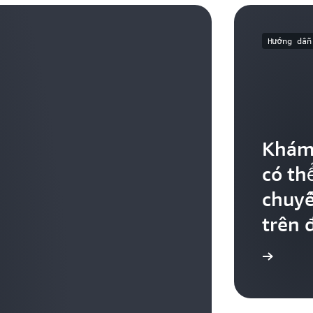
Hướng dẫn
Khám 
có th
chuyế
trên 
Khám phá hướng dẫn sử dụng