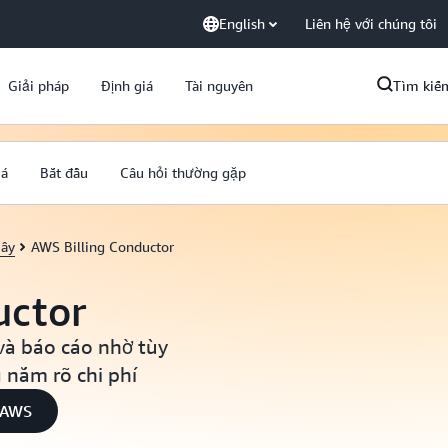
English
Liên hệ với chúng tôi
Giải pháp
Định giá
Tài nguyên
Tìm kiế
iá
Bắt đầu
Câu hỏi thường gặp
mây
AWS Billing Conductor
uctor
và báo cáo nhờ tùy
 nắm rõ chi phí
n AWS