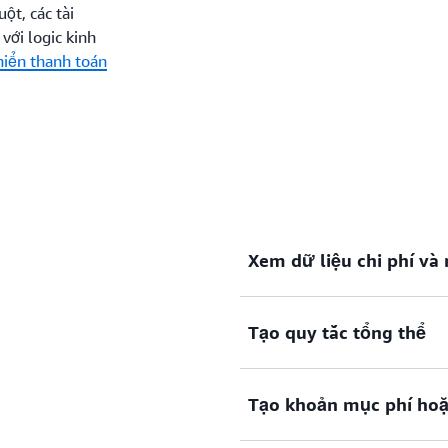
ột, các tài
với logic kinh
hiển thanh toán
Xem dữ liệu chi phí v
Tạo quy tắc tổng thể
Chỉ định các tài khoản cho
(và các tài khoản chính của
và mức sử dụng hàng tháng
Tạo khoản mục phí hoặc
Tạo các quy tắc định giá cụ
trên toàn cầu, áp dụng cho