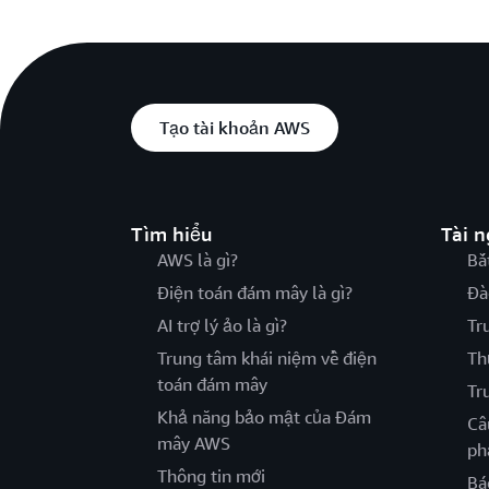
Tạo tài khoản AWS
Tìm hiểu
Tài 
AWS là gì?
Bắ
Điện toán đám mây là gì?
Đà
AI trợ lý ảo là gì?
Tr
Trung tâm khái niệm về điện
Th
toán đám mây
Tr
Khả năng bảo mật của Đám
Câ
mây AWS
ph
Thông tin mới
Bá