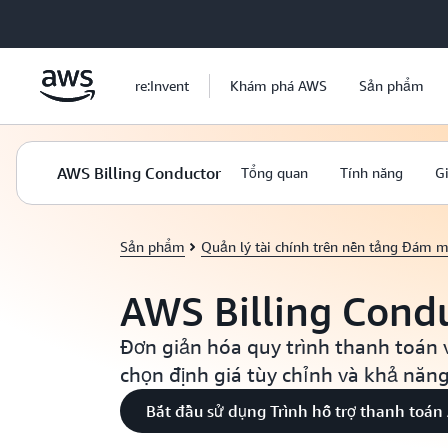
Chuyển đến nội dung chính
re:Invent
Khám phá AWS
Sản phẩm
AWS Billing Conductor
Tổng quan
Tính năng
G
Sản phẩm
Quản lý tài chính trên nền tảng Đám 
AWS Billing Cond
Đơn giản hóa quy trình thanh toán 
chọn định giá tùy chỉnh và khả năng
Bắt đầu sử dụng Trình hỗ trợ thanh toá