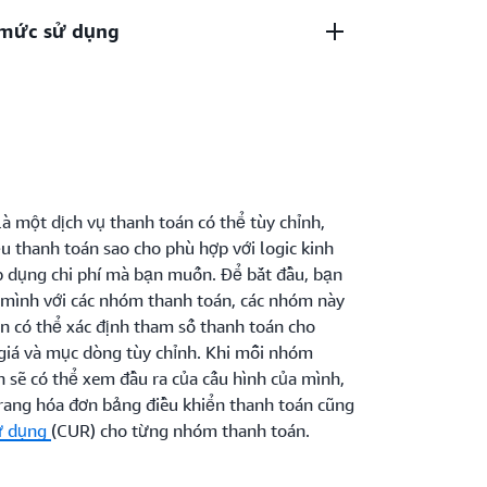
oán của bạn.
à mức sử dụng
tín dụng tùy chỉnh, áp dụng cho kỳ thanh
ó cho từng nhóm thanh toán mà bạn duy trì.
c sử dụng cho từng nhóm thanh toán của
thanh toán và tài khoản chính của nhóm thanh
à một dịch vụ thanh toán có thể tùy chỉnh,
u thanh toán sao cho phù hợp với logic kinh
áp dụng chi phí mà bạn muốn. Để bắt đầu, bạn
ủa mình với các nhóm thanh toán, các nhóm này
n có thể xác định tham số thanh toán cho
giá và mục dòng tùy chỉnh. Khi mỗi nhóm
n sẽ có thể xem đầu ra của cấu hình của mình,
rang hóa đơn bảng điều khiển thanh toán cũng
Sử dụng
(CUR) cho từng nhóm thanh toán.