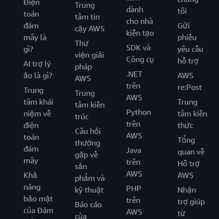
Điện
Trung
dành
tôi
toán
tâm tin
cho nhà
đám
Gửi
cậy AWS
kiến tạo
mây là
phiếu
Thư
SDK và
gì?
yêu cầu
viện giải
Công cụ
hỗ trợ
AI trợ lý
pháp
.NET
ảo là gì?
AWS
AWS
trên
re:Post
Trung
Trung
AWS
tâm khái
Trung
tâm kiến
Python
niệm về
tâm kiến
trúc
trên
điện
thức
Câu hỏi
AWS
toán
Tổng
thường
đám
Java
quan về
gặp về
mây
trên
Hỗ trợ
sản
AWS
Khả
AWS
phẩm và
năng
PHP
kỹ thuật
Nhận
bảo mật
trên
trợ giúp
Báo cáo
của Đám
AWS
từ
của