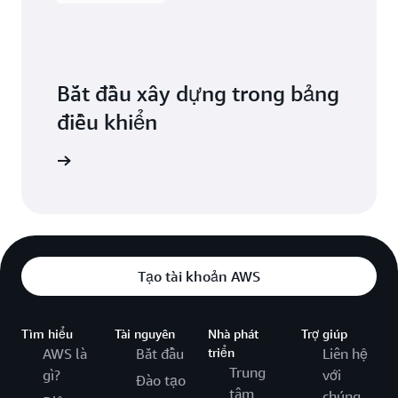
Bắt đầu xây dựng trong bảng
điều khiển
ăng nhập
Tạo tài khoản AWS
Tìm hiểu
Tài nguyên
Nhà phát
Trợ giúp
AWS là
Bắt đầu
triển
Liên hệ
Trung
gì?
với
Đào tạo
tâm
chúng