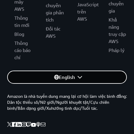
mây
chuyên
JavaScript
chuyên
AWS
gia
trên
gia phân
Thông
AWS
tích
Khả
tin mới
năng
Đối tác
Blog
truy cập
AWS
AWS
Thông
cáo báo
Pháp lý
chí
English
Amazon là nhà tuyển dung mang lại cơ hội làm việc bình đẳng:
Dân tộc thiểu số/Nữ giới/Người khuyết tật/Cựu chiến
binh/Bản dạng giới/Xuhướng tình dục/Tuổi tác.