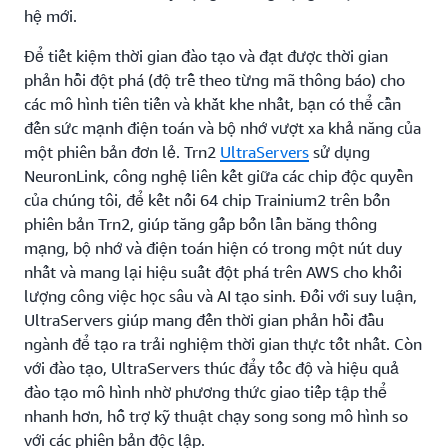
hệ mới.
Để tiết kiệm thời gian đào tạo và đạt được thời gian
phản hồi đột phá (độ trễ theo từng mã thông báo) cho
các mô hình tiên tiến và khắt khe nhất, bạn có thể cần
đến sức mạnh điện toán và bộ nhớ vượt xa khả năng của
một phiên bản đơn lẻ. Trn2
UltraServers
sử dụng
NeuronLink, công nghệ liên kết giữa các chip độc quyền
của chúng tôi, để kết nối 64 chip Trainium2 trên bốn
phiên bản Trn2, giúp tăng gấp bốn lần băng thông
mạng, bộ nhớ và điện toán hiện có trong một nút duy
nhất và mang lại hiệu suất đột phá trên AWS cho khối
lượng công việc học sâu và AI tạo sinh. Đối với suy luận,
UltraServers giúp mang đến thời gian phản hồi đầu
ngành để tạo ra trải nghiệm thời gian thực tốt nhất. Còn
với đào tạo, UltraServers thúc đẩy tốc độ và hiệu quả
đào tạo mô hình nhờ phương thức giao tiếp tập thể
nhanh hơn, hỗ trợ kỹ thuật chạy song song mô hình so
với các phiên bản độc lập.