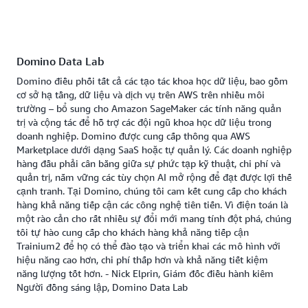
Domino Data Lab
Domino điều phối tất cả các tạo tác khoa học dữ liệu, bao gồm
cơ sở hạ tầng, dữ liệu và dịch vụ trên AWS trên nhiều môi
trường – bổ sung cho Amazon SageMaker các tính năng quản
trị và cộng tác để hỗ trợ các đội ngũ khoa học dữ liệu trong
doanh nghiệp. Domino được cung cấp thông qua AWS
Marketplace dưới dạng SaaS hoặc tự quản lý. Các doanh nghiệp
hàng đầu phải cân bằng giữa sự phức tạp kỹ thuật, chi phí và
quản trị, nắm vững các tùy chọn AI mở rộng để đạt được lợi thế
cạnh tranh. Tại Domino, chúng tôi cam kết cung cấp cho khách
hàng khả năng tiếp cận các công nghệ tiên tiến. Vì điện toán là
một rào cản cho rất nhiều sự đổi mới mang tính đột phá, chúng
tôi tự hào cung cấp cho khách hàng khả năng tiếp cận
Trainium2 để họ có thể đào tạo và triển khai các mô hình với
hiệu năng cao hơn, chi phí thấp hơn và khả năng tiết kiệm
năng lượng tốt hơn. - Nick Elprin, Giám đốc điều hành kiêm
Người đồng sáng lập, Domino Data Lab