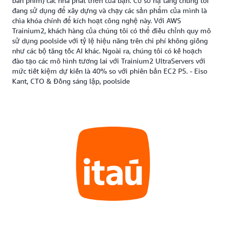
bàn phím) các nhà phát triển của bạn. Cơ sở hạ tầng chúng tôi
đang sử dụng để xây dựng và chạy các sản phẩm của mình là
chìa khóa chính để kích hoạt công nghệ này. Với AWS
Trainium2, khách hàng của chúng tôi có thể điều chỉnh quy mô
sử dụng poolside với tỷ lệ hiệu năng trên chi phí không giống
như các bộ tăng tốc AI khác. Ngoài ra, chúng tôi có kế hoạch
đào tạo các mô hình tương lai với Trainium2 UltraServers với
mức tiết kiệm dự kiến là 40% so với phiên bản EC2 P5. - Eiso
Kant, CTO & Đồng sáng lập, poolside