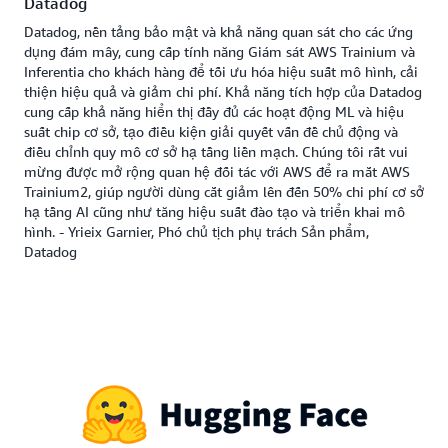
Datadog
Datadog, nền tảng bảo mật và khả năng quan sát cho các ứng
dụng đám mây, cung cấp tính năng Giám sát AWS Trainium và
Inferentia cho khách hàng để tối ưu hóa hiệu suất mô hình, cải
thiện hiệu quả và giảm chi phí. Khả năng tích hợp của Datadog
cung cấp khả năng hiển thị đầy đủ các hoạt động ML và hiệu
suất chip cơ sở, tạo điều kiện giải quyết vấn đề chủ động và
điều chỉnh quy mô cơ sở hạ tầng liền mạch. Chúng tôi rất vui
mừng được mở rộng quan hệ đối tác với AWS để ra mắt AWS
Trainium2, giúp người dùng cắt giảm lên đến 50% chi phí cơ sở
hạ tầng AI cũng như tăng hiệu suất đào tạo và triển khai mô
hình. - Yrieix Garnier, Phó chủ tịch phụ trách Sản phẩm,
Datadog