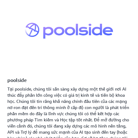
poolside
Tại poolside, chúng tôi sẵn sàng xây dựng một thế giới nơi AI
thúc đẩy phần lớn công việc có giá trị kinh tế và tiến bộ khoa
học. Chúng tôi tin rằng khả năng chính đầu tiên của các mạng
nơ-ron đạt đến trí thông minh ở cấp độ con người là phát triển
phần mềm do đây là lĩnh vực chúng tôi có thể kết hợp các
phương pháp Tìm kiếm và Học tập tốt nhất. Để mở đường cho
viễn cảnh đó, chúng tôi đang xây dựng các mô hình nền tảng,
API và Trợ lý để mang sức mạnh của AI tạo sinh đến tay (hoặc