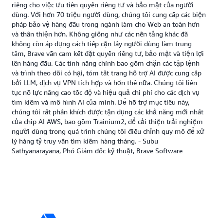
riêng cho việc ưu tiên quyền riêng tư và bảo mật của người
dùng. Với hơn 70 triệu người dùng, chúng tôi cung cấp các biện
pháp bảo vệ hàng đầu trong ngành làm cho Web an toàn hơn
và thân thiện hơn. Không giống như các nền tảng khác đã
không còn áp dụng cách tiếp cận lấy người dùng làm trung
tâm, Brave vẫn cam kết đặt quyền riêng tư, bảo mật và tiện lợi
lên hàng đầu. Các tính năng chính bao gồm chặn các tập lệnh
và trình theo dõi có hại, tóm tắt trang hỗ trợ AI được cung cấp
bởi LLM, dịch vụ VPN tích hợp và hơn thế nữa. Chúng tôi liên
tục nỗ lực nâng cao tốc độ và hiệu quả chi phí cho các dịch vụ
tìm kiếm và mô hình AI của mình. Để hỗ trợ mục tiêu này,
chúng tôi rất phấn khích được tận dụng các khả năng mới nhất
của chip AI AWS, bao gồm Trainium2, để cải thiện trải nghiệm
người dùng trong quá trình chúng tôi điều chỉnh quy mô để xử
lý hàng tỷ truy vấn tìm kiếm hàng tháng. - Subu
Sathyanarayana, Phó Giám đốc kỹ thuật, Brave Software