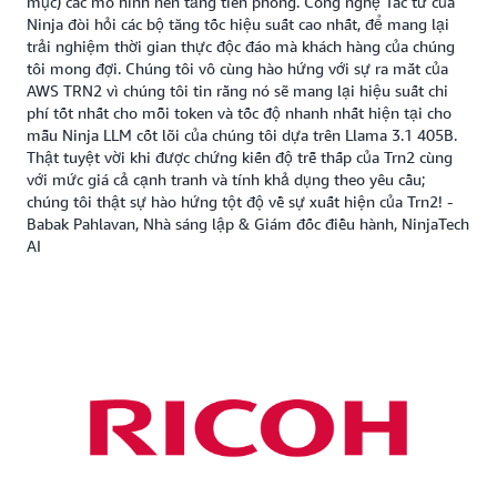
mục) các mô hình nền tảng tiên phong. Công nghệ Tác tử của
Ninja đòi hỏi các bộ tăng tốc hiệu suất cao nhất, để mang lại
trải nghiệm thời gian thực độc đáo mà khách hàng của chúng
tôi mong đợi. Chúng tôi vô cùng hào hứng với sự ra mắt của
AWS TRN2 vì chúng tôi tin rằng nó sẽ mang lại hiệu suất chi
phí tốt nhất cho mỗi token và tốc độ nhanh nhất hiện tại cho
mẫu Ninja LLM cốt lõi của chúng tôi dựa trên Llama 3.1 405B.
Thật tuyệt vời khi được chứng kiến độ trễ thấp của Trn2 cùng
với mức giá cả cạnh tranh và tính khả dụng theo yêu cầu;
chúng tôi thật sự hào hứng tột độ về sự xuất hiện của Trn2! -
Babak Pahlavan, Nhà sáng lập & Giám đốc điều hành, NinjaTech
AI