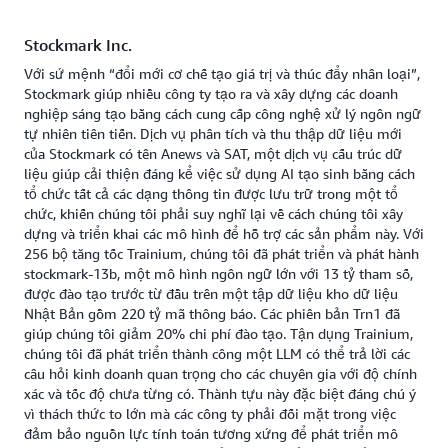
Stockmark Inc.
Với sứ mệnh “đổi mới cơ chế tạo giá trị và thúc đẩy nhân loại”,
Stockmark giúp nhiều công ty tạo ra và xây dựng các doanh
nghiệp sáng tạo bằng cách cung cấp công nghệ xử lý ngôn ngữ
tự nhiên tiên tiến. Dịch vụ phân tích và thu thập dữ liệu mới
của Stockmark có tên Anews và SAT, một dịch vụ cấu trúc dữ
liệu giúp cải thiện đáng kể việc sử dụng AI tạo sinh bằng cách
tổ chức tất cả các dạng thông tin được lưu trữ trong một tổ
chức, khiến chúng tôi phải suy nghĩ lại về cách chúng tôi xây
dựng và triển khai các mô hình để hỗ trợ các sản phẩm này. Với
256 bộ tăng tốc Trainium, chúng tôi đã phát triển và phát hành
stockmark-13b, một mô hình ngôn ngữ lớn với 13 tỷ tham số,
được đào tạo trước từ đầu trên một tập dữ liệu kho dữ liệu
Nhật Bản gồm 220 tỷ mã thông báo. Các phiên bản Trn1 đã
giúp chúng tôi giảm 20% chi phí đào tạo. Tận dụng Trainium,
chúng tôi đã phát triển thành công một LLM có thể trả lời các
câu hỏi kinh doanh quan trọng cho các chuyên gia với độ chính
xác và tốc độ chưa từng có. Thành tựu này đặc biệt đáng chú ý
vì thách thức to lớn mà các công ty phải đối mặt trong việc
đảm bảo nguồn lực tính toán tương xứng để phát triển mô