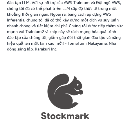
đào tạo LLM. Với sự hỗ trợ của AWS Trainium và Đội ngũ AWS,
chúng tôi đã có thể phát triển LLM cấp độ thực tế trong một
khoảng thời gian ngắn. Ngoài ra, bằng cách áp dụng AWS
Inferentia, chúng tôi đã có thể xây dựng một dịch vụ suy luận
nhanh chóng và tiết kiệm chi phí. Chúng tôi được tiếp thêm sức
mạnh với Trainium2 vì chip này sẽ cách mạng hóa quá trình
đào tạo của chúng tôi, giảm gấp đôi thời gian đào tạo và nâng
hiệu quả lên một tầm cao mới! - Tomofumi Nakayama, Nhà
đồng sáng lập, Karakuri Inc.