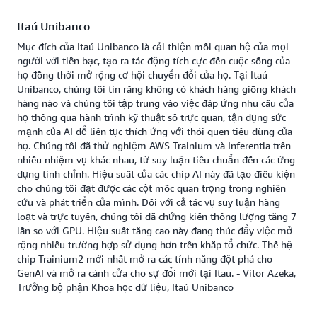
Itaú Unibanco
Mục đích của Itaú Unibanco là cải thiện mối quan hệ của mọi
người với tiền bạc, tạo ra tác động tích cực đến cuộc sống của
họ đồng thời mở rộng cơ hội chuyển đổi của họ. Tại Itaú
Unibanco, chúng tôi tin rằng không có khách hàng giống khách
hàng nào và chúng tôi tập trung vào việc đáp ứng nhu cầu của
họ thông qua hành trình kỹ thuật số trực quan, tận dụng sức
mạnh của AI để liên tục thích ứng với thói quen tiêu dùng của
họ. Chúng tôi đã thử nghiệm AWS Trainium và Inferentia trên
nhiều nhiệm vụ khác nhau, từ suy luận tiêu chuẩn đến các ứng
dụng tinh chỉnh. Hiệu suất của các chip AI này đã tạo điều kiện
cho chúng tôi đạt được các cột mốc quan trọng trong nghiên
cứu và phát triển của mình. Đối với cả tác vụ suy luận hàng
loạt và trực tuyến, chúng tôi đã chứng kiến thông lượng tăng 7
lần so với GPU. Hiệu suất tăng cao này đang thúc đẩy việc mở
rộng nhiều trường hợp sử dụng hơn trên khắp tổ chức. Thế hệ
chip Trainium2 mới nhất mở ra các tính năng đột phá cho
GenAI và mở ra cánh cửa cho sự đổi mới tại Itau. - Vitor Azeka,
Trưởng bộ phận Khoa học dữ liệu, Itaú Unibanco