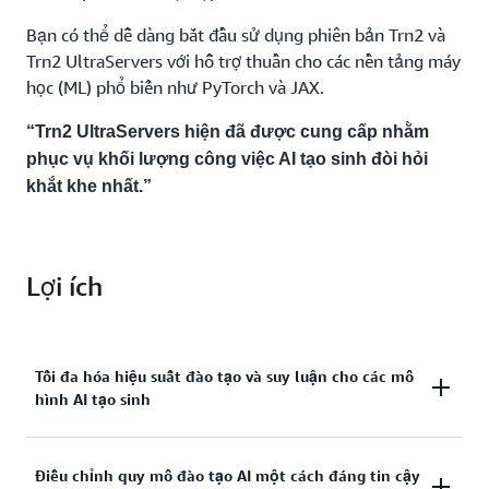
Bạn có thể dễ dàng bắt đầu sử dụng phiên bản Trn2 và
Trn2 UltraServers với hỗ trợ thuần cho các nền tảng máy
học (ML) phổ biến như PyTorch và JAX.
“Trn2 UltraServers hiện đã được cung cấp nhằm
phục vụ khối lượng công việc AI tạo sinh đòi hỏi
khắt khe nhất.”
Lợi ích
Tối đa hóa hiệu suất đào tạo và suy luận cho các mô
hình AI tạo sinh
Phiên bản Trn2 giúp bạn giảm thời gian đào tạo và
Điều chỉnh quy mô đào tạo AI một cách đáng tin cậy