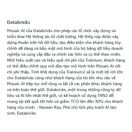
Databricks
Mosaic AI của Databricks cho phép các tổ chức xây dựng và
triển khai Hệ thống tác tử chất lượng. Hệ thốg này được xây
dựng thuần trên hồ dữ liệu, tạo điều kiện cho khách hàng tùy
chỉnh dễ dàng và bảo mật mô hình của họ bằng dữ liệu doanh
nghiệp và cung cấp đầu ra chính xác hơn và cụ thể theo miền.
Nhờ hiệu suất cao và hiệu quả chi phí của Trainium, khách hàng
có thể điều chỉnh quy mô đào tạo mô hình trên Mosaic AI với
chi phí thấp. Tính khả dụng của Trainium2 sẽ là một lợi ích lớn
cho Databricks cũng như khách hàng của họ khi nhu cầu về
Mosaic AI tiếp tục mở rộng ra tất cả các phân khúc khách hàng
và trên toàn thế giới. Databricks, một trong những công ty dữ
liệu và AI lớn nhất thế giới, có kế hoạch sử dụng TRN2 để
mang lại kết quả tốt hơn và giảm TCO lên đến 30% cho khách
hàng của mình. - Naveen Rao, Phó chủ tịch phụ trách AI tạo
sinh, Databricks