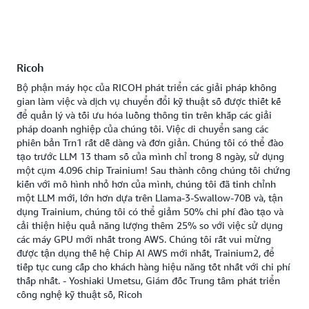
Ricoh
Bộ phận máy học của RICOH phát triển các giải pháp không
gian làm việc và dịch vụ chuyển đổi kỹ thuật số được thiết kế
để quản lý và tối ưu hóa luồng thông tin trên khắp các giải
pháp doanh nghiệp của chúng tôi. Việc di chuyển sang các
phiên bản Trn1 rất dễ dàng và đơn giản. Chúng tôi có thể đào
tạo trước LLM 13 tham số của mình chỉ trong 8 ngày, sử dụng
một cụm 4.096 chip Trainium! Sau thành công chúng tôi chứng
kiến với mô hình nhỏ hơn của mình, chúng tôi đã tinh chỉnh
một LLM mới, lớn hơn dựa trên Llama-3-Swallow-70B và, tận
dụng Trainium, chúng tôi có thể giảm 50% chi phí đào tạo và
cải thiện hiệu quả năng lượng thêm 25% so với việc sử dụng
các máy GPU mới nhất trong AWS. Chúng tôi rất vui mừng
được tận dụng thế hệ Chip AI AWS mới nhất, Trainium2, để
tiếp tục cung cấp cho khách hàng hiệu năng tốt nhất với chi phí
thấp nhất. - Yoshiaki Umetsu, Giám đốc Trung tâm phát triển
công nghệ kỹ thuật số, Ricoh