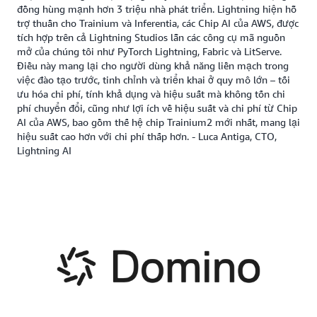
đồng hùng mạnh hơn 3 triệu nhà phát triển. Lightning hiện hỗ
trợ thuần cho Trainium và Inferentia, các Chip AI của AWS, được
tích hợp trên cả Lightning Studios lẫn các công cụ mã nguồn
mở của chúng tôi như PyTorch Lightning, Fabric và LitServe.
Điều này mang lại cho người dùng khả năng liền mạch trong
việc đào tạo trước, tinh chỉnh và triển khai ở quy mô lớn – tối
ưu hóa chi phí, tính khả dụng và hiệu suất mà không tốn chi
phí chuyển đổi, cũng như lợi ích về hiệu suất và chi phí từ Chip
AI của AWS, bao gồm thế hệ chip Trainium2 mới nhất, mang lại
hiệu suất cao hơn với chi phí thấp hơn. - Luca Antiga, CTO,
Lightning AI