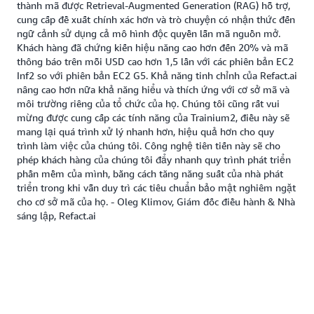
thành mã được Retrieval-Augmented Generation (RAG) hỗ trợ,
cung cấp đề xuất chính xác hơn và trò chuyện có nhận thức đến
ngữ cảnh sử dụng cả mô hình độc quyền lẫn mã nguồn mở.
Khách hàng đã chứng kiến hiệu năng cao hơn đến 20% và mã
thông báo trên mỗi USD cao hơn 1,5 lần với các phiên bản EC2
Inf2 so với phiên bản EC2 G5. Khả năng tinh chỉnh của Refact.ai
nâng cao hơn nữa khả năng hiểu và thích ứng với cơ sở mã và
môi trường riêng của tổ chức của họ. Chúng tôi cũng rất vui
mừng được cung cấp các tính năng của Trainium2, điều này sẽ
mang lại quá trình xử lý nhanh hơn, hiệu quả hơn cho quy
trình làm việc của chúng tôi. Công nghệ tiên tiến này sẽ cho
phép khách hàng của chúng tôi đẩy nhanh quy trình phát triển
phần mềm của mình, bằng cách tăng năng suất của nhà phát
triển trong khi vẫn duy trì các tiêu chuẩn bảo mật nghiêm ngặt
cho cơ sở mã của họ. - Oleg Klimov, Giám đốc điều hành & Nhà
sáng lập, Refact.ai