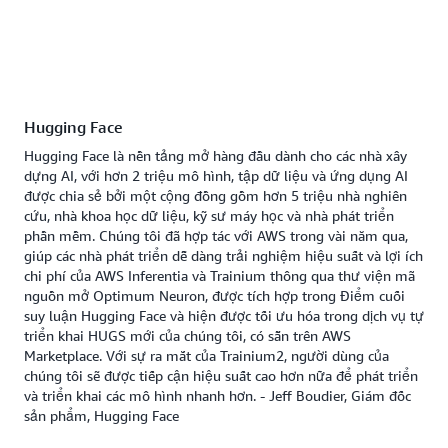
Hugging Face
Hugging Face là nền tảng mở hàng đầu dành cho các nhà xây
dựng AI, với hơn 2 triệu mô hình, tập dữ liệu và ứng dụng AI
được chia sẻ bởi một cộng đồng gồm hơn 5 triệu nhà nghiên
cứu, nhà khoa học dữ liệu, kỹ sư máy học và nhà phát triển
phần mềm. Chúng tôi đã hợp tác với AWS trong vài năm qua,
giúp các nhà phát triển dễ dàng trải nghiệm hiệu suất và lợi ích
chi phí của AWS Inferentia và Trainium thông qua thư viện mã
nguồn mở Optimum Neuron, được tích hợp trong Điểm cuối
suy luận Hugging Face và hiện được tối ưu hóa trong dịch vụ tự
triển khai HUGS mới của chúng tôi, có sẵn trên AWS
Marketplace. Với sự ra mắt của Trainium2, người dùng của
chúng tôi sẽ được tiếp cận hiệu suất cao hơn nữa để phát triển
và triển khai các mô hình nhanh hơn. - Jeff Boudier, Giám đốc
sản phẩm, Hugging Face