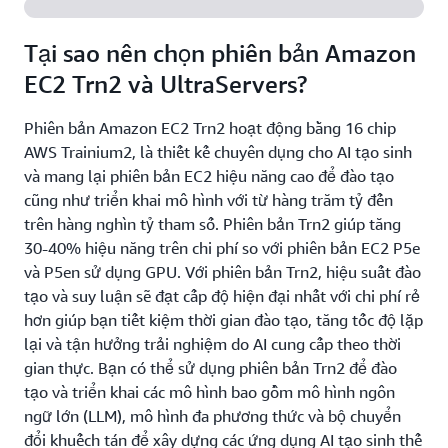
Tại sao nên chọn phiên bản Amazon
EC2 Trn2 và UltraServers?
Phiên bản Amazon EC2 Trn2 hoạt động bằng 16 chip
AWS Trainium2, là thiết kế chuyên dụng cho AI tạo sinh
và mang lại phiên bản EC2 hiệu năng cao để đào tạo
cũng như triển khai mô hình với từ hàng trăm tỷ đến
trên hàng nghìn tỷ tham số. Phiên bản Trn2 giúp tăng
30-40% hiệu năng trên chi phí so với phiên bản EC2 P5e
và P5en sử dụng GPU. Với phiên bản Trn2, hiệu suất đào
tạo và suy luận sẽ đạt cấp độ hiện đại nhất với chi phí rẻ
hơn giúp bạn tiết kiệm thời gian đào tạo, tăng tốc độ lặp
lại và tận hưởng trải nghiệm do AI cung cấp theo thời
gian thực. Bạn có thể sử dụng phiên bản Trn2 để đào
tạo và triển khai các mô hình bao gồm mô hình ngôn
ngữ lớn (LLM), mô hình đa phương thức và bộ chuyển
đổi khuếch tán để xây dựng các ứng dụng AI tạo sinh thế