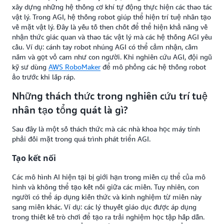
xây dựng những hệ thống cơ khí tự động thực hiện các thao tác
vật lý. Trong AGI, hệ thống robot giúp thể hiện trí tuệ nhân tạo
về mặt vật lý. Đây là yếu tố then chốt để thể hiện khả năng về
nhận thức giác quan và thao tác vật lý mà các hệ thống AGI yêu
cầu. Ví dụ: cánh tay robot nhúng AGI có thể cảm nhận, cầm
nắm và gọt vỏ cam như con người. Khi nghiên cứu AGI, đội ngũ
kỹ sư dùng
AWS RoboMaker
để mô phỏng các hệ thống robot
ảo trước khi lắp ráp.
Những thách thức trong nghiên cứu trí tuệ
nhân tạo tổng quát là gì?
Sau đây là một số thách thức mà các nhà khoa học máy tính
phải đối mặt trong quá trình phát triển AGI.
Tạo kết nối
Các mô hình AI hiện tại bị giới hạn trong miền cụ thể của mô
hình và không thể tạo kết nối giữa các miền. Tuy nhiên, con
người có thể áp dụng kiến thức và kinh nghiệm từ miền này
sang miền khác. Ví dụ: các lý thuyết giáo dục được áp dụng
trong thiết kế trò chơi để tạo ra trải nghiệm học tập hấp dẫn.