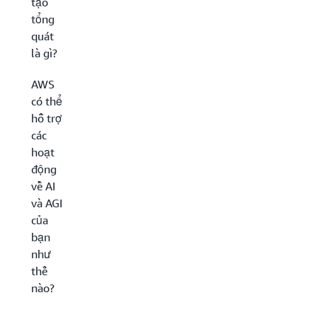
tạo
tổng
quát
là gì?
AWS
có thể
hỗ trợ
các
hoạt
động
về AI
và AGI
của
bạn
như
thế
nào?