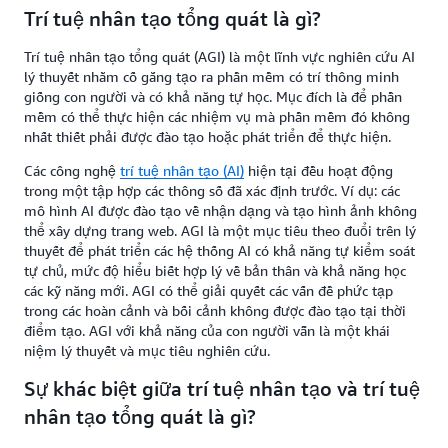
Trí tuệ nhân tạo tổng quát là gì?
Trí tuệ nhân tạo tổng quát (AGI) là một lĩnh vực nghiên cứu AI
lý thuyết nhằm cố gắng tạo ra phần mềm có trí thông minh
giống con người và có khả năng tự học. Mục đích là để phần
mềm có thể thực hiện các nhiệm vụ mà phần mềm đó không
nhất thiết phải được đào tạo hoặc phát triển để thực hiện.
Các công nghệ
trí tuệ nhân tạo (AI)
hiện tại đều hoạt động
trong một tập hợp các thông số đã xác định trước. Ví dụ: các
mô hình AI được đào tạo về nhận dạng và tạo hình ảnh không
thể xây dựng trang web. AGI là một mục tiêu theo đuổi trên lý
thuyết để phát triển các hệ thống AI có khả năng tự kiểm soát
tự chủ, mức độ hiểu biết hợp lý về bản thân và khả năng học
các kỹ năng mới. AGI có thể giải quyết các vấn đề phức tạp
trong các hoàn cảnh và bối cảnh không được đào tạo tại thời
điểm tạo. AGI với khả năng của con người vẫn là một khái
niệm lý thuyết và mục tiêu nghiên cứu.
Sự khác biệt giữa trí tuệ nhân tạo và trí tuệ
nhân tạo tổng quát là gì?