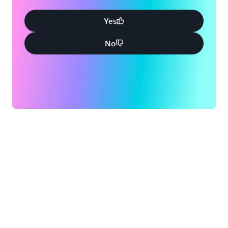
Yes
No