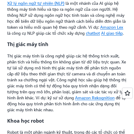
Xử lý ngôn ngữ tự nhiên (NLP)
là một nhánh của AI giúp hệ
thống máy tính hiểu và tạo ra ngôn ngữ của con người. Hệ
thống NLP sử dụng ngôn ngữ học tính toán và công nghệ máy
học để biến dữ liệu ngôn ngữ thành cách biểu diễn đơn giản là
token và hiểu mối quan hệ theo ngữ cảnh. Ví dụ:
Amazon Lex
là công cụ NLP giúp các tổ chức xây dựng
chatbot
AI giao tiếp
.
Thị giác máy tính
Thị giác máy tính là công nghệ giúp các hệ thống trích xuất,
phân tích và hiểu thông tin không gian từ dữ liệu trực quan. Xe
tự lái sử dụng mô hình thị giác máy tính để phân tích nguồn
cấp dữ liệu theo thời gian thực từ camera và di chuyển an toàn
tránh xa chướng ngại vật. Công nghệ học sâu giúp hệ thống thị
giác máy tính có thể tự động hóa quy trình nhận dạng đối
tượng trên quy mô lớn, phân loại, giám sát và các tác vụ xử lý
hình ảnh khác. Ví dụ: kỹ sư sử dụng
Amazon Rekognition
để tự
động hóa quy trình phân tích hình ảnh cho các ứng dụng thị
giác máy tính khác nhau.
Khoa học robot
Robot là một phân ngành kỹ thuật, trong đó các tổ chức có thể