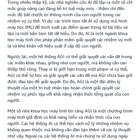
Trong nhiều thập kỷ, các nhà nghiên cứu AI đã lập ra một số cột
mốc giúp nâng cao đáng kể trí tuệ máy móc - thậm chí đến
mức độ bắt chước trí thông minh của con người trong các
nhiệm vụ cụ thể. Ví dụ: các trình tóm tắt AI sử dụng mô hình
máy học (ML) để trích xuất các điểm quan trọng từ tài liệu và
tạo ra một bản tóm tắt dễ hiểu. Do đó, AI là một ngành khoa
học máy tính cho phép phần mềm giải quyết các nhiệm vụ mới
lạ và khó khăn với hiệu suất ở cấp độ con người.
Ngược lại, một hệ thống AGI có thể giải quyết các vấn đề trong
các miền khác nhau, giống như con người, mà không cần can
thiệp thủ công. Thay vì bị giới hạn trong một phạm vi cụ thể,
AGI có thể tự học và giải quyết các vấn đề mà AGI chưa bao giờ
được đào tạo để giải quyết. Do đó, AGI là một đại diện lý
thuyết của một trí tuệ nhân tạo hoàn chỉnh giải quyết các
nhiệm vụ phức tạp với khả năng nhận thức tổng quát của con
người.
Một số nhà khoa học máy tính tin rằng AGI là một chương trình
máy tính giả định có khả năng hiểu và nhận thức của con
người. Các hệ thống AI có thể học cách xử lý những nhiệm vụ
không quen thuộc mà không cần đào tạo thêm về các lý thuyết
như vậy. Ngoài ra, các hệ thống AI mà chúng ta sử dụng ngày