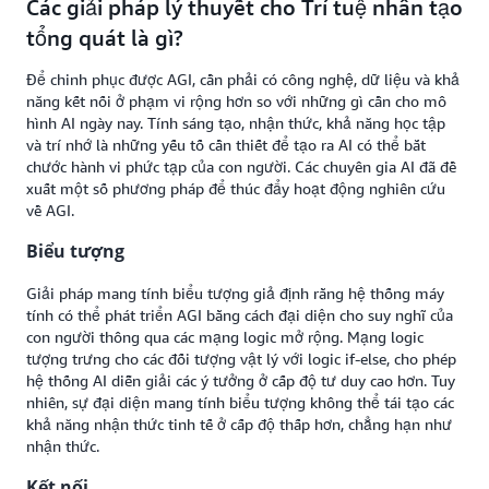
Các giải pháp lý thuyết cho Trí tuệ nhân tạo
tổng quát là gì?
Để chinh phục được AGI, cần phải có công nghệ, dữ liệu và khả
năng kết nối ở phạm vi rộng hơn so với những gì cần cho mô
hình AI ngày nay. Tính sáng tạo, nhận thức, khả năng học tập
và trí nhớ là những yếu tố cần thiết để tạo ra AI có thể bắt
chước hành vi phức tạp của con người. Các chuyên gia AI đã đề
xuất một số phương pháp để thúc đẩy hoạt động nghiên cứu
về AGI.
Biểu tượng
Giải pháp mang tính biểu tượng giả định rằng hệ thống máy
tính có thể phát triển AGI bằng cách đại diện cho suy nghĩ của
con người thông qua các mạng logic mở rộng. Mạng logic
tượng trưng cho các đối tượng vật lý với logic if-else, cho phép
hệ thống AI diễn giải các ý tưởng ở cấp độ tư duy cao hơn. Tuy
nhiên, sự đại diện mang tính biểu tượng không thể tái tạo các
khả năng nhận thức tinh tế ở cấp độ thấp hơn, chẳng hạn như
nhận thức.
Kết nối