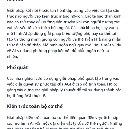
Giải pháp kết nối (hoặc tân tiến) tập trung vào việc tái tạo cấu
trúc não người vào kiến trúc mạng nơ-ron. Các tế bào thần kinh
não có thể thay đổi đường dẫn truyền khi con người tương tác
với các yếu tố kích thích bên ngoài. Các nhà khoa học hy vọng
mô hình AI áp dụng giải pháp biểu tượng phụ này có thể tái
tạo trí thông minh giống con người và thể hiện khả năng nhận
thức ở cấp độ thấp. Mô hình ngôn ngữ quy mô lớn là một ví dụ
về AI sử dụng phương pháp kết nối để hiểu ngôn ngữ tự
nhiên.
Phổ quát
Các nhà nghiên cứu áp dụng giải pháp phổ quát tập trung vào
việc giải quyết sự phức tạp của AGI ở cấp độ tính toán. Họ cố
gắng xây dựng các giải pháp lý thuyết để tái sử dụng thành các
hệ thống AGI thực tế.
Kiến trúc toàn bộ cơ thể
Giải pháp kiến trúc toàn bộ cơ thể liên quan đến việc tích hợp
các mô hình AI với một đại diện vật lý của cơ thể người. Những
nhà khoa học ủng hộ lý thuyết này tin rằng chỉ có thể chinh