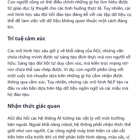
Con người cũng có thể điều chỉnh những gì họ tìm hiểu được
từ giáo dục lý thuyết cho các tình huống thực tế. Tuy nhiên, các
mô hình học sâu đòi hỏi đào tạo đáng kể với các tập dữ liệu cụ
thể để làm việc với dữ liệu không quen thuộc một cách đáng
tin.
Trí tuệ cảm xúc
Các mô hình học sâu gợi ý về khả năng của AGI, nhưng vẫn
chưa chứng minh được sự sáng tạo đích thực mà con người sở
hữu. Sáng tạo đòi hỏi tư duy cảm xúc, mà kiến trúc mạng nơ-
ron chưa thể sao chép được. Ví dụ: con người phản ứng với
một cuộc trò chuyện dựa trên những gì họ cảm nhận được
thông qua cảm xúc. Tuy nhiên, nhưng các mô hình NLP tạo ra
đầu ra văn bản dựa trên tập dữ liệu ngôn ngữ và các mẫu mà
họ đào tạo.
Nhận thức giác quan
AGI đòi hỏi các hệ thống AI tương tác vật lý với môi trường
bên ngoài. Ngoài khả năng robot, hệ thống phải nhận thức thế
giới như con người. Các công nghệ máy tính hiện có cần cải
tiến hơn nữa trước khi có thể phân biệt hình dạng, màu sắc, vị