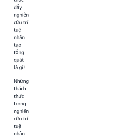
đẩy
nghiên
cứu trí
tuệ
nhân
tạo
tổng
quát
là gì?
Những
thách
thức
trong
nghiên
cứu trí
tuệ
nhân