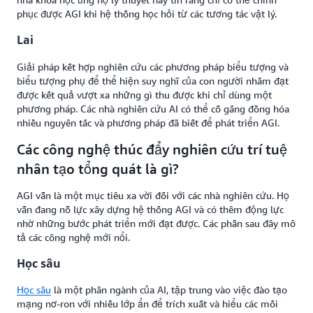
phục được AGI khi hệ thống học hỏi từ các tương tác vật lý.
Lai
Giải pháp kết hợp nghiên cứu các phương pháp biểu tượng và
biểu tượng phụ để thể hiện suy nghĩ của con người nhằm đạt
được kết quả vượt xa những gì thu được khi chỉ dùng một
phương pháp. Các nhà nghiên cứu AI có thể cố gắng đồng hóa
nhiều nguyên tắc và phương pháp đã biết để phát triển AGI.
Các công nghệ thúc đẩy nghiên cứu trí tuệ
nhân tạo tổng quát là gì?
AGI vẫn là một mục tiêu xa vời đối với các nhà nghiên cứu. Họ
vẫn đang nỗ lực xây dựng hệ thống AGI và có thêm động lực
nhờ những bước phát triển mới đạt được. Các phần sau đây mô
tả các công nghệ mới nổi.
Học sâu
Học sâu
là một phân ngành của AI, tập trung vào việc đào tạo
mạng nơ-ron với nhiều lớp ẩn để trích xuất và hiểu các mối