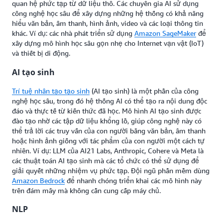
quan hệ phức tạp từ dữ liệu thô. Các chuyên gia AI sử dụng
công nghệ học sâu để xây dựng những hệ thống có khả năng
hiểu văn bản, âm thanh, hình ảnh, video và các loại thông tin
khác. Ví dụ: các nhà phát triển sử dụng
Amazon SageMaker
để
xây dựng mô hình học sâu gọn nhẹ cho Internet vạn vật (IoT)
và thiết bị di động.
AI tạo sinh
Trí tuệ nhân tạo tạo sinh
(AI tạo sinh) là một phần của công
nghệ học sâu, trong đó hệ thống AI có thể tạo ra nội dung độc
đáo và thực tế từ kiến thức đã học. Mô hình AI tạo sinh được
đào tạo nhờ các tập dữ liệu khổng lồ, giúp công nghệ này có
thể trả lời các truy vấn của con người bằng văn bản, âm thanh
hoặc hình ảnh giống với tác phẩm của con người một cách tự
nhiên. Ví dụ: LLM của AI21 Labs, Anthropic, Cohere và Meta là
các thuật toán AI tạo sinh mà các tổ chức có thể sử dụng để
giải quyết những nhiệm vụ phức tạp. Đội ngũ phần mềm dùng
Amazon Bedrock
để nhanh chóng triển khai các mô hình này
trên đám mây mà không cần cung cấp máy chủ.
NLP