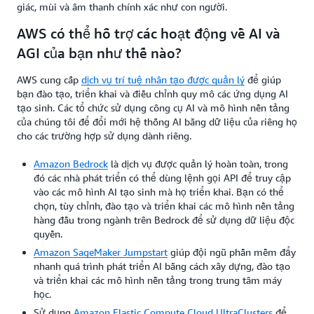
giác, mùi và âm thanh chính xác như con người.
AWS có thể hỗ trợ các hoạt động về AI và
AGI của bạn như thế nào?
AWS cung cấp
dịch vụ trí tuệ nhân tạo được quản lý
để giúp
bạn đào tạo, triển khai và điều chỉnh quy mô các ứng dụng AI
tạo sinh. Các tổ chức sử dụng công cụ AI và mô hình nền tảng
của chúng tôi để đổi mới hệ thống AI bằng dữ liệu của riêng họ
cho các trường hợp sử dụng dành riêng.
Amazon Bedrock
là dịch vụ được quản lý hoàn toàn, trong
đó các nhà phát triển có thể dùng lệnh gọi API để truy cập
vào các mô hình AI tạo sinh mà họ triển khai. Bạn có thể
chọn, tùy chỉnh, đào tạo và triển khai các mô hình nền tảng
hàng đầu trong ngành trên Bedrock để sử dụng dữ liệu độc
quyền.
Amazon SageMaker Jumpstart
giúp đội ngũ phần mềm đẩy
nhanh quá trình phát triển AI bằng cách xây dựng, đào tạo
và triển khai các mô hình nền tảng trong trung tâm máy
học.
Sử dụng
Amazon Elastic Compute Cloud UltraClusters
để