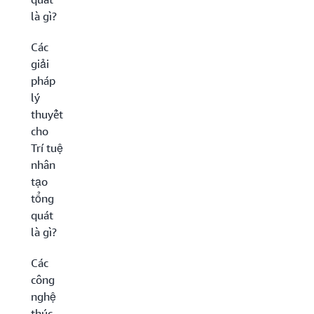
là gì?
Các
giải
pháp
lý
thuyết
cho
Trí tuệ
nhân
tạo
tổng
quát
là gì?
Các
công
nghệ
thúc