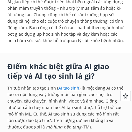
AI giao tiếp có thể được triển khai bên ngoài các ứng dụng
phần mềm truyền thống – như trợ lý mua sắm ảo hoặc ki-
ốt tương tác. Chúng cũng có thể có các trường hợp sử
dụng xã hội cho các cuộc trò chuyện thông thường, có tính
đồng cảm. Bạn cũng có thể có các chatbot theo ngành như
bot giáo dục giúp học sinh học tập và dạy kèm hoặc các
bot chăm sóc sức khỏe hỗ trợ quản lý sức khỏe bệnh nhân.
Điểm khác biệt giữa AI giao
tiếp và AI tạo sinh là gì?
Trí tuệ nhân tạo tạo sinh (
AI tạo sinh
) là một dạng AI có thể
tạo ra nội dung và ý tưởng mới, bao gồm các cuộc trò
chuyện, câu chuyện, hình ảnh, video và âm nhạc. Giống
như tất cả trí tuệ nhân tạo, AI tạo sinh được hỗ trợ bởi các
mô hình ML. Cụ thể, AI tạo sinh sử dụng các mô hình rất
lớn được đào tạo trước trên lượng dữ liệu khổng lồ và
thường được gọi là
mô hình nền tảng
(FM).