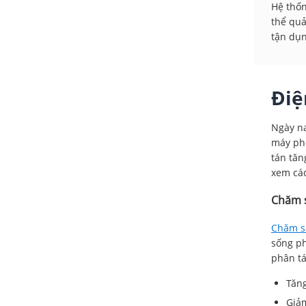
Hệ thốn
thể quả
tận dụn
Điệ
Ngày na
máy phố
tán tăn
xem các
Chăm s
Chăm s
sống ph
phân tá
Tăng
Giảm