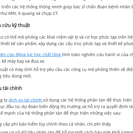
 triển các hệ thống thông minh giúp bác sĩ chẩn đoán bệnh nhân 
như MRI, X-quang và chụp CT.
 cứu kỹ thuật
sư có thể mô phỏng các khái niệm vật lý và cơ học phức tạp trên 
n thiết kế sản phẩm, xây dựng các cấu trúc phức tạp và thiết kế ph
ên cứu động lực học chất lỏng
tính toán nghiên cứu hành vi của c
t kế máy bay và đua xe.
huật có máy tính hỗ trợ yêu cầu các công cụ mô phỏng thiên về điệ
g tiêu dùng mới.
ụ tài chính
g ty
dịch vụ tài chính
sử dụng các hệ thống phân tán để thực hiện 
c đầu tư, dự đoán biến động thị trường và hỗ trợ ra quyết định tà
ế mạnh của hệ thống phân tán để thực hiện những việc sau:
 cấp phí bảo hiểm tùy chỉnh theo cá nhân, chi phí thấp
ụng cơ sở dữ liệu phân tán để hỗ trợ một cách bảo mật khối lượng r