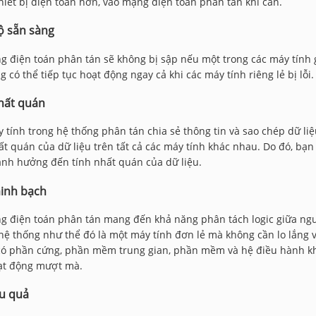
hiết bị điện toán hơn, vào mạng điện toán phân tán khi cần.
ộ sẵn sàng
g điện toán phân tán sẽ không bị sập nếu một trong các máy tính gặ
g có thể tiếp tục hoạt động ngay cả khi các máy tính riêng lẻ bị lỗi.
hất quán
 tính trong hệ thống phân tán chia sẻ thông tin và sao chép dữ li
ất quán của dữ liệu trên tất cả các máy tính khác nhau. Do đó, bạn
nh hưởng đến tính nhất quán của dữ liệu.
inh bạch
g điện toán phân tán mang đến khả năng phân tách logic giữa người
 hệ thống như thể đó là một máy tính đơn lẻ mà không cần lo lắng v
 có phần cứng, phần mềm trung gian, phần mềm và hệ điều hành k
ạt động mượt mà.
u quả