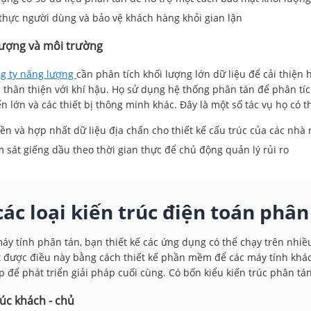
thực người dùng và bảo vệ khách hàng khỏi gian lận
ượng và môi trường
ng ty năng lượng
cần phân tích khối lượng lớn dữ liệu để cải thiện
 thân thiện với khí hậu. Họ sử dụng hệ thống phân tán để phân tí
n lớn và các thiết bị thông minh khác. Đây là một số tác vụ họ có t
ền và hợp nhất dữ liệu địa chấn cho thiết kế cấu trúc của các nhà
 sát giếng dầu theo thời gian thực để chủ động quản lý rủi ro
các loại kiến trúc điện toán phân
áy tính phân tán, bạn thiết kế các ứng dụng có thể chạy trên nhiều
 được điều này bằng cách thiết kế phần mềm để các máy tính khá
ếp để phát triển giải pháp cuối cùng. Có bốn kiểu kiến ​​trúc phân tá
rúc khách - chủ