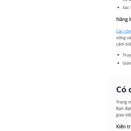
Xác 
Năng l
Các cô
vững và
cảm biế
Truy
Giám
Có 
Trong m
Bạn đạt
giao ti
Kiến t