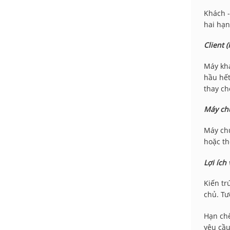
Khách -
hai hạ
Client 
Máy khá
hầu hết
thay ch
Máy chu
Máy chủ
hoặc th
Lợi ích
Kiến tr
chủ. Tư
Hạn chế
yêu cầu