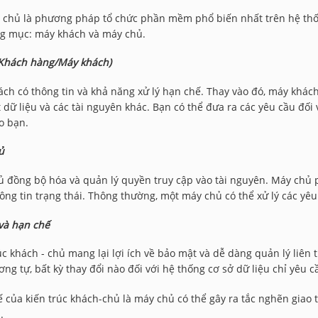
 chủ là phương pháp tổ chức phần mềm phổ biến nhất trên hệ thố
ng mục: máy khách và máy chủ.
(Khách hàng/Máy khách)
ch có thông tin và khả năng xử lý hạn chế. Thay vào đó, máy khách
 dữ liệu và các tài nguyên khác. Bạn có thể đưa ra các yêu cầu đối
o bạn.
̉
 đồng bộ hóa và quản lý quyền truy cập vào tài nguyên. Máy chủ p
ông tin trạng thái. Thông thường, một máy chủ có thể xử lý các yêu
 và hạn chế
úc khách - chủ mang lại lợi ích về bảo mật và dễ dàng quản lý liên
ơng tự, bất kỳ thay đổi nào đối với hệ thống cơ sở dữ liệu chỉ yêu c
 của kiến trúc khách-chủ là máy chủ có thể gây ra tắc nghẽn giao t
.