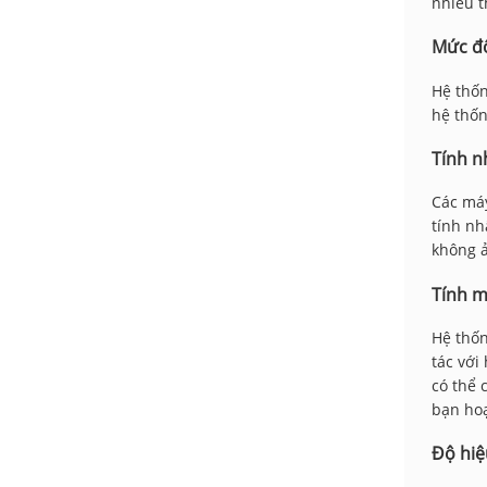
nhiều t
Mức đ
Hệ thốn
hệ thốn
Tính n
Các máy
tính nh
không ả
Tính m
Hệ thốn
tác với
có thể
bạn ho
Độ hiệ