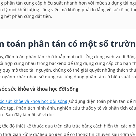
g phân tán cung cấp hiệu suất nhanh hơn với mức sử dụng tài ngu
n lý mọi khối lượng công việc mà không phải lo lắng về sự cố hệ 
g hết phần cứng đắt tiền.
n toán phân tán có một số trườ
y, điện toán phân tán có ở khắp mọi nơi. Ứng dụng web và di động
i hợp cùng nhau trong backend để ứng dụng cung cấp cho bạn thô
g quy mô theo tài nguyên, chúng có thể giải quyết những thách t
 ngành khác nhau sử dụng các ứng dụng phân tán có hiệu suất ca
óc sức khỏe và khoa học đời sống
óc sức khỏe và khoa học đời sống
sử dụng điện toán phân tán để 
ức tạp. Phân tích hình ảnh, nghiên cứu thuốc y tế và phân tích c
n. Sau đây là một số ví dụ:
 tốc độ thiết kế thuốc dựa trên cấu trúc bằng cách hiển thị các m
 thời gian xử lý dữ liệu bộ gen để có thông tin chuyên sâu sớm về