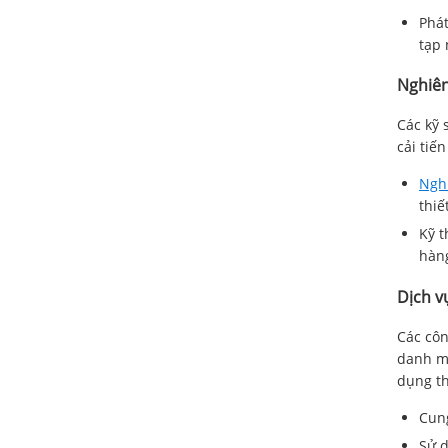
Phát
tạp 
Nghiên
Các kỹ 
cải tiế
Nghi
thiế
Kỹ t
hàn
Dịch v
Các côn
danh mụ
dụng th
Cung
Sử d