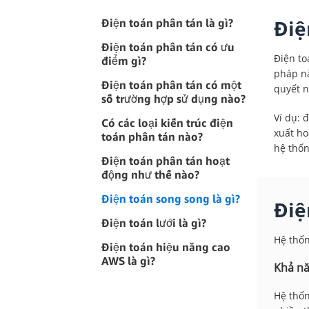
Điệ
Điện toán phân tán là gì?
Điện toán phân tán có ưu
Điện to
điểm gì?
pháp nà
Điện toán phân tán có một
quyết n
số trường hợp sử dụng nào?
Ví dụ: 
Có các loại kiến trúc điện
xuất ho
toán phân tán nào?
hệ thốn
Điện toán phân tán hoạt
động như thế nào?
Điện toán song song là gì?
Điệ
Điện toán lưới là gì?
Hệ thốn
Điện toán hiệu năng cao
AWS là gì?
Khả nă
Hệ thốn