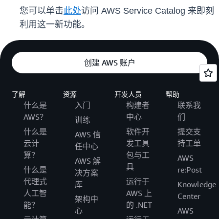
您可以单击
此处
访问 AWS Service Catalog 来即刻
利用这一新功能。
创建 AWS 账户
了解
资源
开发人员
帮助
什么是
入门
构建者
联系我
AWS？
中心
们
训练
什么是
软件开
提交支
AWS 信
云计
发工具
持工单
任中心
算？
包与工
AWS
AWS 解
具
什么是
re:Post
决方案
代理式
运行于
库
Knowledge
人工智
AWS 上
Center
架构中
能？
的 .NET
心
AWS