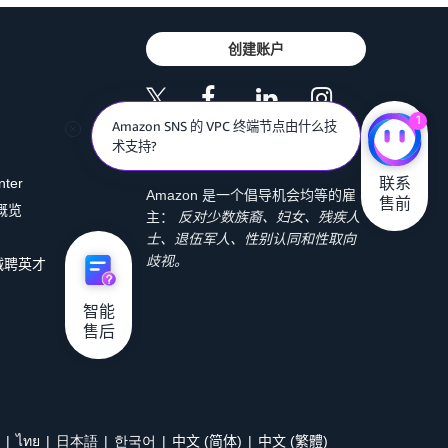
创建账户
1
Amazon SNS 的 VPC 终端节点由什么技
术支持?
联系

nter
Amazon 是一个倡导机会均等的雇
售前
 概览
主：
反对少数族裔、妇女、残疾人
士、退伍军人、性别认同和性取向
歧视。
诚聘英才
智能

售后
ไทย
日本語
한국어
中文 (简体)
中文 (繁體)