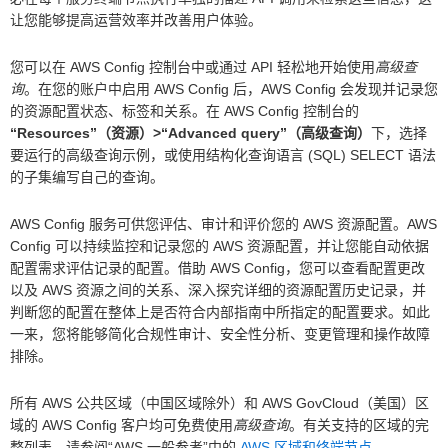
让您能够提高运营效率并改善用户体验。
您可以在 AWS Config 控制台中或通过 API 轻松地开始使用
高级查
询
。在您的账户中启用 AWS Config 后，AWS Config 会发现并记录您
的资源配置状态、标签和关系。在 AWS Config 控制台的
“Resources”（资源）>“Advanced query”（高级查询）
下，选择
要运行的高级查询示例，或使用结构化查询语言 (SQL) SELECT 语法
的子集编写自己的查询。
AWS Config 服务可供您评估、审计和评价您的 AWS 资源配置。AWS
Config 可以持续监控和记录您的 AWS 资源配置，并让您能自动依据
配置需求评估记录的配置。借助 AWS Config，您可以查看配置更改
以及 AWS 资源之间的关系、深入探究详细的资源配置历史记录，并
判断您的配置在整体上是否符合内部指南中所指定的配置要求。如此
一来，您将能够简化合规性审计、安全性分析、变更管理和操作故障
排除。
所有 AWS 公共区域（中国区域除外）和 AWS GovCloud（美国）区
域的 AWS Config 客户均可免费使用
高级查询
。有关支持的区域的完
整列表，请参阅“AWS 一般参考”中的
AWS 区域和终端节点
。