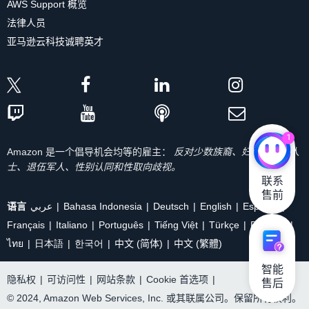
AWS Support 概览
法律人员
亚马逊云科技诚聘英才
1
Amazon 是一个倡导机会均等的雇主：
反对少数族裔、妇女、残疾人
士、退伍军人、性别认同和性取向歧视。
联系

售前
语言
عربي
Bahasa Indonesia
Deutsch
English
Español
Français
Italiano
Português
Tiếng Việt
Türkçe
Ρусский
ไทย
日本語
한국어
中文 (简体)
中文 (繁體)
智能

隐私权
|
可访问性
|
网站条款
|
Cookie 首选项
|
售后
© 2024, Amazon Web Services, Inc. 或其联属公司。保留所有权利。