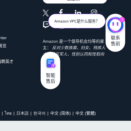
1
Amazon VPC是什么服务？
联系

nter
Amazon 是一个倡导机会均等的雇
售前
 概览
主：
反对少数族裔、妇女、残疾人
士、退伍军人、性别认同和性取向
歧视。
诚聘英才
智能

售后
ไทย
日本語
한국어
中文 (简体)
中文 (繁體)