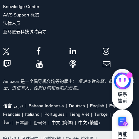
Knowledge Center
AWS Support 概览
法律人员
亚马逊云科技诚聘英才
1
Amazon 是一个倡导机会均等的雇主：
反对少数族裔、妇女、残疾人
士、退伍军人、性别认同和性取向歧视。
联系

售前
语言
عربي
Bahasa Indonesia
Deutsch
English
Español
Français
Italiano
Português
Tiếng Việt
Türkçe
Ρусский
ไทย
日本語
한국어
中文 (简体)
中文 (繁體)
智能

隐私权
|
可访问性
|
网站条款
|
Cookie 首选项
|