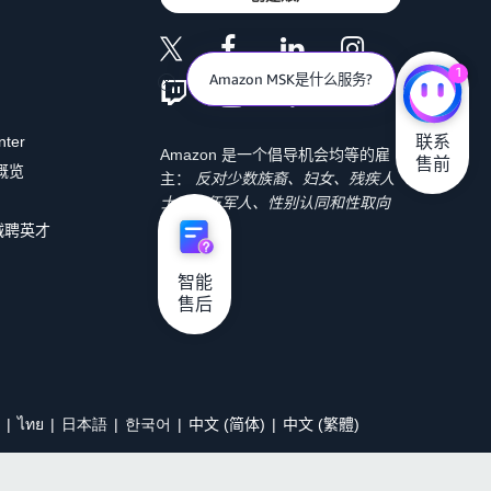
1
Amazon MSK是什么服务?
联系

nter
Amazon 是一个倡导机会均等的雇
售前
 概览
主：
反对少数族裔、妇女、残疾人
士、退伍军人、性别认同和性取向
歧视。
诚聘英才
智能

售后
ไทย
日本語
한국어
中文 (简体)
中文 (繁體)