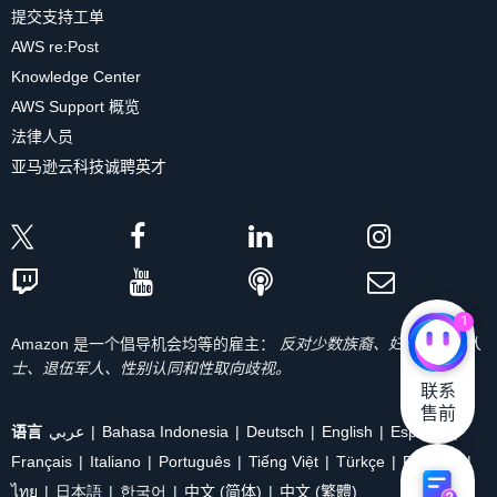
提交支持工单
AWS re:Post
Knowledge Center
AWS Support 概览
法律人员
亚马逊云科技诚聘英才
1
Amazon 是一个倡导机会均等的雇主：
反对少数族裔、妇女、残疾人
士、退伍军人、性别认同和性取向歧视。
联系

售前
语言
عربي
Bahasa Indonesia
Deutsch
English
Español
Français
Italiano
Português
Tiếng Việt
Türkçe
Ρусский
ไทย
日本語
한국어
中文 (简体)
中文 (繁體)