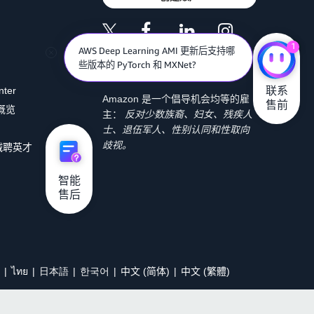
1
AWS Deep Learning AMI 更新后支持哪
些版本的 PyTorch 和 MXNet?
联系

nter
Amazon 是一个倡导机会均等的雇
售前
 概览
主：
反对少数族裔、妇女、残疾人
士、退伍军人、性别认同和性取向
歧视。
诚聘英才
智能

售后
ไทย
日本語
한국어
中文 (简体)
中文 (繁體)