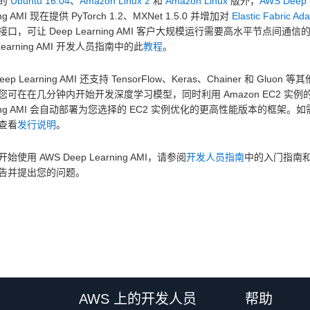
的
Ubuntu 16.04
、
Amazon Linux 2
和
Amazon Linux
版外，
AWS Deep 
ing AMI 现在提供 PyTorch 1.2、MXNet 1.5.0 并增加对
Elastic Fabric Ad
接口，可让 Deep Learning AMI 客户大规模运行需要高水平节点间通
 Learning AMI 开发人员指南中的此
教程
。
Deep Learning AMI 还支持 TensorFlow、Keras、Chainer
您可在在几分钟内开始开发深度学习模型，同时利用 Amazon EC2 实例的
ning AMI 会自动部署为您选择的 EC2 实例优化的更高性能版本的框架。如需 A
查看
发行说明
。
始使用 AWS Deep Learning AMI，请参阅
开发人员指南
中的入门指南
告并提出您的问题。
AWS 上的开发人员
帮助