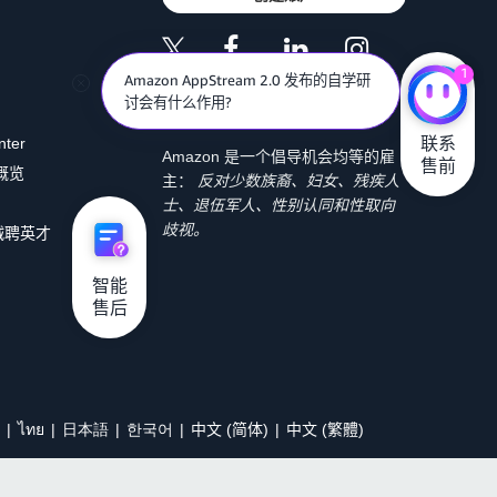
1
Amazon AppStream 2.0 发布的自学研
讨会有什么作用?
联系

nter
Amazon 是一个倡导机会均等的雇
售前
 概览
主：
反对少数族裔、妇女、残疾人
士、退伍军人、性别认同和性取向
歧视。
诚聘英才
智能

售后
ไทย
日本語
한국어
中文 (简体)
中文 (繁體)