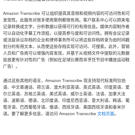
Amazon Transcribe 可让组织提高其音频和视频内容的可访问性和可
发现性。此服务对很多使用案例都很有用。客户联系中心可以把来电
记录转换成文字，分析数据以获得可行的有用信息。媒体内容制作者
可以自动化字幕工作流程，以提高参与度和可访问性。拥有会议记录
或法庭诉讼存档的企业和律师事务所可以将这些存档转录为由时间戳
划分的有用文本，从而使这些存档实现可访问、可搜索。此外，营销
人员和广告商可以增强内容发现，并基于从视频文件中提取的元数据
投放更有针对性的广告（例如在足球比赛而非烹饪节目中播放运动鞋
广告）。
通过这些其他的语言，Amazon Transcribe 现支持现代标准阿拉伯
语、中文普通话、荷兰语、澳大利亚英语、英式英语、印度英语、爱
尔兰英语、苏格兰英语、美式英语、威尔士英语、法语、加拿大法
语、波斯语、德语、北印度语、印度尼西亚语、意大利语、韩语、葡
萄牙语、巴西葡萄牙语、俄语、西班牙语、美国西班牙语和泰米尔
语。要了解更多信息，请访问 Amazon Transcribe
文档页面
。