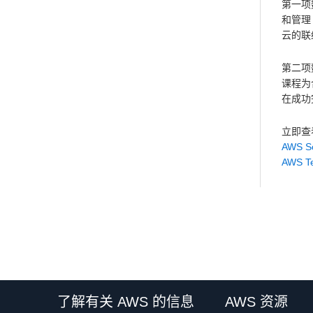
第一项
和管理 
云的联
第二项
课程为
在成功
立即查
AWS So
AWS Te
了解有关 AWS 的信息
AWS 资源