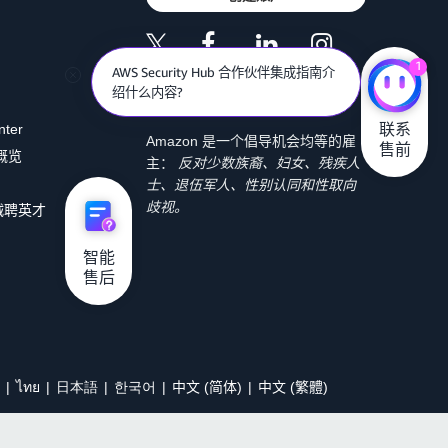
1
AWS Security Hub 合作伙伴集成指南介
绍什么内容?
联系

nter
Amazon 是一个倡导机会均等的雇
售前
 概览
主：
反对少数族裔、妇女、残疾人
士、退伍军人、性别认同和性取向
歧视。
诚聘英才
智能

售后
ไทย
日本語
한국어
中文 (简体)
中文 (繁體)