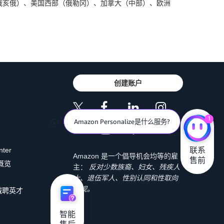
亚北部、俄亥俄）、美国西部（俄勒冈）、加拿大（中部）、欧洲
创建账户
1
Amazon Personalize是什么服务?
联系

nter
Amazon 是一个倡导机会均等的雇
售前
 概览
主：
反对少数族裔、妇女、残疾人
士、退伍军人、性别认同和性取向
歧视。
诚聘英才
智能
