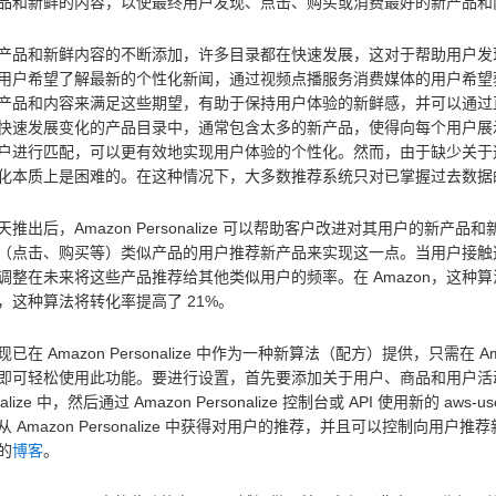
品和新鲜的内容，以使最终用户发现、点击、购买或消费最好的新产品和
产品和新鲜内容的不断添加，许多目录都在快速发展，这对于帮助用户发
用户希望了解最新的个性化新闻，通过视频点播服务消费媒体的用户希望
产品和内容来满足这些期望，有助于保持用户体验的新鲜感，并可以通过
快速发展变化的产品目录中，通常包含太多的新产品，使得向每个用户展
户进行匹配，可以更有效地实现用户体验的个性化。然而，由于缺少关于
化本质上是困难的。在这种情况下，大多数推荐系统只对已掌握过去数据
推出后，Amazon Personalize 可以帮助客户改进对其用户的新产品和新鲜
（点击、购买等）类似产品的用户推荐新产品来实现这一点。当用户接触这些新
调整在未来将这些产品推荐给其他类似用户的频率。在 Amazon，这
，这种算法将转化率提高了 21%。
已在 Amazon Personalize 中作为一种新算法（配方）提供，只需在 Ama
即可轻松使用此功能。要进行设置，首先要添加关于用户、商品和用户活动
nalize 中，然后通过 Amazon Personalize 控制台或 API 使用新的 aws-use
从 Amazon Personalize 中获得对用户的推荐，并且可以控制向
的
博客
。