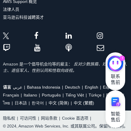
AWS Support 概览
法律人员
亚马逊云科技诚聘英才
1
Amazon 是一个倡导机会均等的雇主：
反对少数族裔、妇女、残疾人
士、退伍军人、性别认同和性取向歧视。
联系

售前
语言
عربي
Bahasa Indonesia
Deutsch
English
Español
Français
Italiano
Português
Tiếng Việt
Türkçe
Ρусский
ไทย
日本語
한국어
中文 (简体)
中文 (繁體)
智能

隐私权
|
可访问性
|
网站条款
|
Cookie 首选项
|
售后
© 2024, Amazon Web Services, Inc. 或其联属公司。保留所有权利。