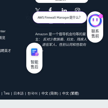
1
AWS Firewall Manager是什么？
联系

nter
Amazon 是一个倡导机会均等的雇
售前
 概览
主：
反对少数族裔、妇女、残疾人
士、退伍军人、性别认同和性取向
歧视。
诚聘英才
智能

售后
ไทย
日本語
한국어
中文 (简体)
中文 (繁體)