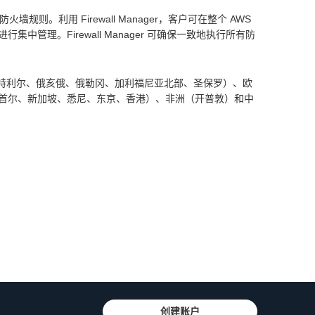
墙规则。利用 Firewall Manager，客户可在整个 AWS
C 安全组进行集中管理。Firewall Manager 可确保一致地执行所有防
亚北部、蒙特利尔、俄亥俄、俄勒冈、加利福尼亚北部、圣保罗）、欧
首尔、新加坡、悉尼、东京、香港）、非洲（开普敦）和中
创建账户