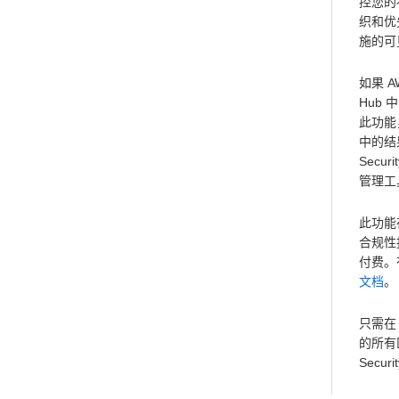
控您的
织和优先
施的可
如果 A
Hub 
此功能，
中的结
Sec
管理工
此功能在
合规性报
付费。
文档
只需在 
的所有区
Securi