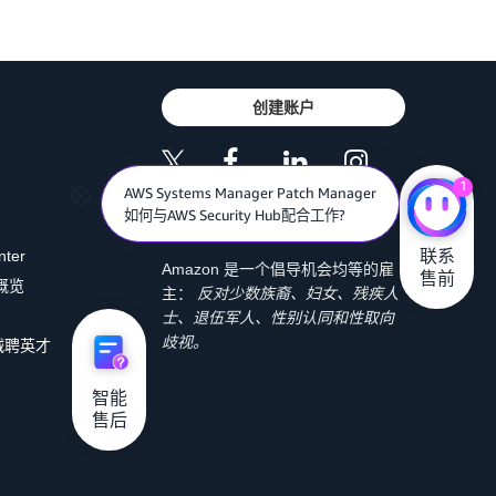
创建账户
1
AWS Systems Manager Patch Manager
如何与AWS Security Hub配合工作?
联系

nter
Amazon 是一个倡导机会均等的雇
售前
 概览
主：
反对少数族裔、妇女、残疾人
士、退伍军人、性别认同和性取向
歧视。
诚聘英才
智能

售后